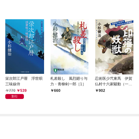
栄次郎江戸暦 浮世唄
札差殺し 風烈廻り与
忍術医少弐東馬 伊賀
三味線侍
力・青柳剣一郎［1］
仏村十六家騒動（一）
印旛の妖獣
770
539
660
902
割引