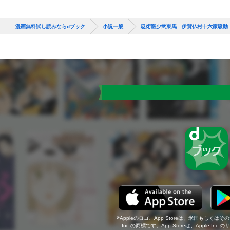
漫画無料試し読みならdブック
小説一般
忍術医少弐東馬 伊賀仏村十六家騒動
Appleのロゴ、App Storeは、米国もしくはそ
Inc.の商標です。App Storeは、Apple In