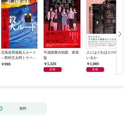
北海道周遊殺人ルート
平成猿蟹合戦図 新装
人にはどれほどの本が
～西村京太郎トラベル
版
いるか
ミステリー・セレクシ
1,320
1,980
990
ョン（1）～
新着
新着
無料