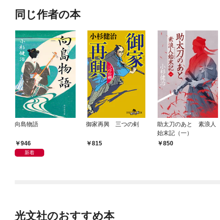
同じ作者の本
向島物語
御家再興 三つの剣
助太刀のあと 素浪人
始末記（一）
946
815
850
新着
光文社のおすすめ本