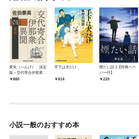
変化（へんげ） 決定
手下は犬だけ
煙たい話 1【特典ペー
版～交代寄合伊那衆異
パー付】
聞（1）～
880
814
220
小説一般のおすすめ本