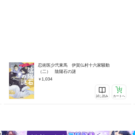
忍術医少弐東馬 伊賀仏村十六家騒動
（二） 陰陽石の謎
1,034
試し読み
カートへ