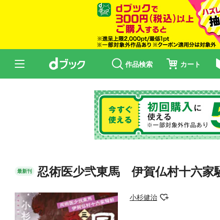
作品検索
カート
忍術医少弐東馬 伊賀仏村十六家
最新刊
小杉健治