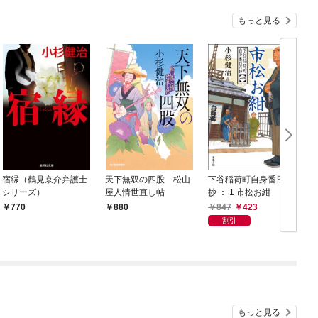
もっと見る
宿縁（鶴見京介弁護士
天下無双の四股 松山
下谷稲荷町自身番日月
シリーズ）
屋人情世直し帖
抄 ： 1 市松お紺
847
423
770
880
割引
もっと見る