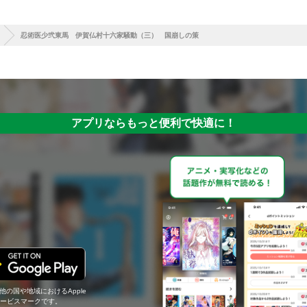
忍術医少弐東馬 伊賀仏村十六家騒動（三） 国崩しの策
アプリならもっと便利で快適に！
の他の国や地域におけるApple
c.のサービスマークです。