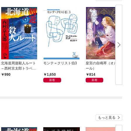
北海道周遊殺人ルート
モンテ＝クリスト伯3
皇宮の自鳴琴（オルゴ
～西村京太郎トラベル
ール）
ミステリー・セレクシ
1,650
814
990
ョン（1）～
新着
新着
もっと見る