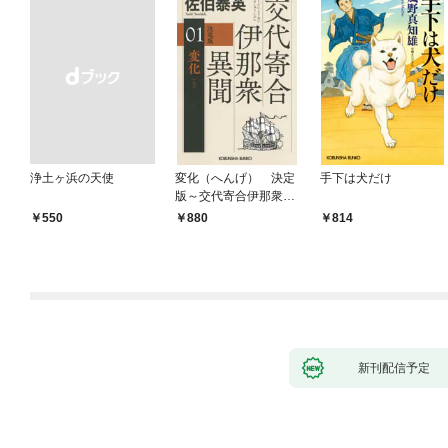
浄土ヶ浜の天使
変化（へんげ） 決定
手下は犬だけ
版～交代寄合伊那衆異
聞（1）～
￥550
880
814
新刊配信予定