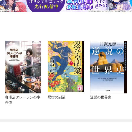
珈琲店タレーランの事
忍びの副業
逆説の世界史
件簿