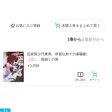
お気に入り登録
未購入巻をまとめて買う
1巻から
|
最新刊から
忍術医少弐東馬 伊賀仏村十六家騒動
（三） 国崩しの策
1,034
試し読み
カートへ