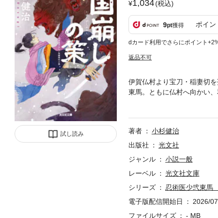
1,034
(税込)
ポイン
9
pt
獲得
dカード利用でさらにポイント+2
返品不可
伊賀仏村より宝刀・稲妻切を
東馬。ともに仏村へ向かい、
知る。早速、彼の地へ赴く東
する富山藩の家老・籾田兵部
著者
小杉健治
試し読み
出版社
光文社
ジャンル
小説一般
レーベル
光文社文庫
シリーズ
忍術医少弐東馬
電子版配信開始日
2026/07
ファイルサイズ
- MB