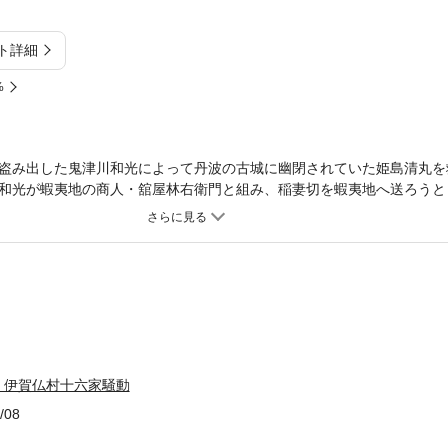
ト詳細
%
盗み出した鬼津川和光によって丹波の古城に幽閉されていた姫島清丸を
和光が蝦夷地の商人・舘屋林右衛門と組み、稲妻切を蝦夷地へ送ろうと
馬だったが……。一方、江戸では、月岡内膳が、寒河江出羽守に近づい
に探りを入れる……。絶好調、忍術剣戟シリーズ第三弾！
 伊賀仏村十六家騒動
/08