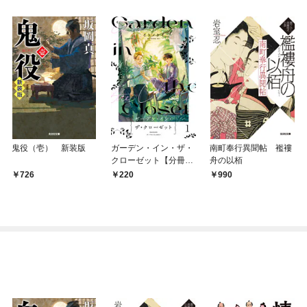
鬼役（壱） 新装版
ガーデン・イン・ザ・
南町奉行異聞帖 襤褸
クローゼット【分冊
舟の以栢
版】1
726
220
990