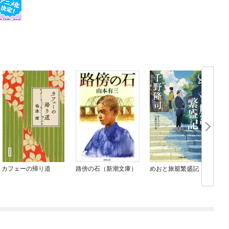
カフェーの帰り道
路傍の石（新潮文庫）
めおと旅籠繁盛記