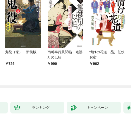
鬼役（壱） 新装版
南町奉行異聞帖 襤褸
情けの花道 品川任侠
舟の以栢
お宿
726
990
902
ランキング
キャンペーン