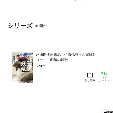
シリーズ
全3冊
忍術医少弐東馬 伊賀仏村十六家騒動
（一） 印旛の妖獣
902
試し読み
カートへ