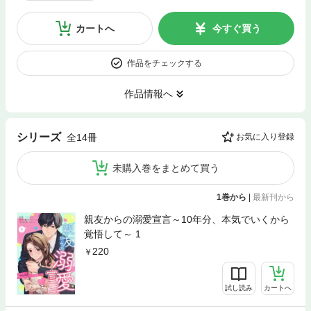
カートへ
今すぐ買う
作品をチェックする
作品情報へ
シリーズ
全14冊
お気に入り登録
未購入巻をまとめて買う
1巻から
|
最新刊から
親友からの溺愛宣言～10年分、本気でいくから
覚悟して～ 1
220
試し読み
カートへ