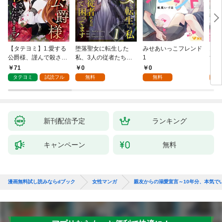
【タテヨミ】1.愛する
堕落聖女に転生した
みせあいっこフレンド
火の
公爵様、謹んで殺させ
私、3人の従者たちに
1
すが
ていただきます！
抱かれて困ってます 第
嫁と
71
0
0
2
1話
ます
タテヨミ
試読フル
無料
無料
試
新刊配信予定
ランキング
キャンペーン
無料
漫画無料試し読みならdブック
女性マンガ
親友からの溺愛宣言～10年分、本気で