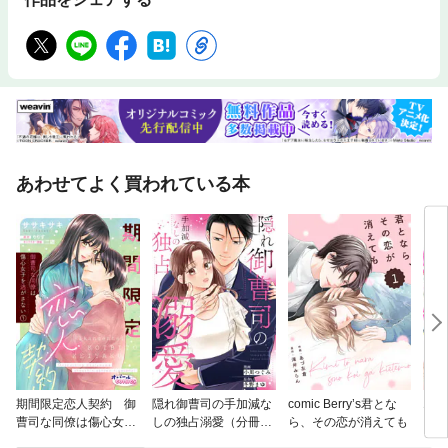
あわせてよく買われている本
期間限定恋人契約 御
隠れ御曹司の手加減な
comic Berry’s君とな
エリ
曹司な同僚は傷心女子
しの独占溺愛（分冊
ら、その恋が消えても
るな
を逃がさない
版）