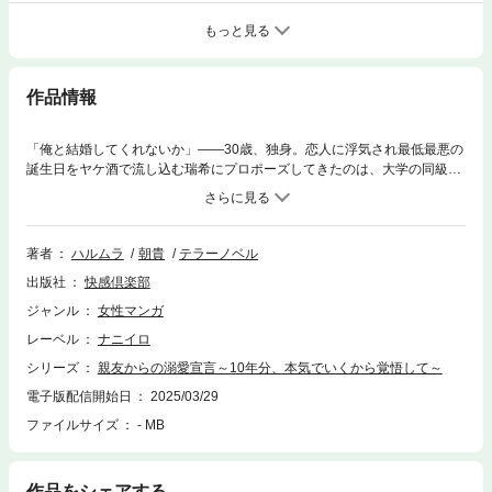
もっと見る
作品情報
「俺と結婚してくれないか」――30歳、独身。恋人に浮気され最低最悪の
誕生日をヤケ酒で流し込む瑞希にプロポーズしてきたのは、大学の同級生
であり職場の同期でもある総一朗で…！？いつも傍にいてくれた親友から
の告白に戸惑いを隠せない瑞希だったが、総一朗からの甘い言葉と真剣な
眼差しに思わずときめいてしまい…※この作品は原作「涙が恋に変わるま
で」をコミカライズしています。
著者
ハルムラ
朝貴
テラーノベル
出版社
快感倶楽部
ジャンル
女性マンガ
レーベル
ナニイロ
シリーズ
親友からの溺愛宣言～10年分、本気でいくから覚悟して～
電子版配信開始日
2025/03/29
ファイルサイズ
- MB
作品をシェアする