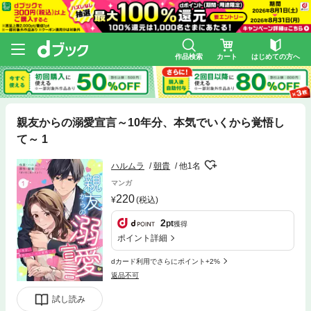
作品検索
カート
はじめての方へ
親友からの溺愛宣言～10年分、本気でいくから覚悟し
て～ 1
ハルムラ
朝貴
他1名
マンガ
220
(税込)
2
pt
獲得
ポイント詳細
dカード利用でさらにポイント+2%
返品不可
試し読み