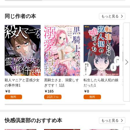
同じ作者の本
もっと見る
殺人マニアと霊感少女
黒騎士さま、溺愛しす
転生したら殺人犯の娘
姉さ
の事件簿1
ぎです！ 1話
だった1
冊版
0
165
0
1
無料
試読フル
無料
快感倶楽部のおすすめ本
もっと見る