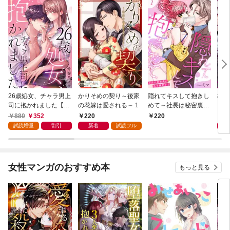
26歳処女、チャラ男上
かりそめの契り～後家
隠れてキスして抱きし
極道
司に抱かれました【電
の花嫁は愛される～ 1
めて～社長は秘密裏に
－若
子単行本版おまけ付
私を溺愛する～ 1
【電
880
352
220
8
220
き】 1
付き
試読増量
割引
新着
試読フル
女性マンガのおすすめ本
もっと見る