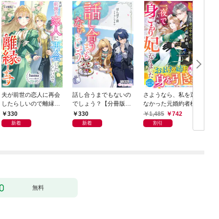
夫が前世の恋人に再会
話し合うまでもないの
さようなら、私を選ば
したらしいので離縁し
でしょう？【分冊版】
なかった元婚約者様。
ます【分冊版】1
1
一夜で大国君主の身ご
330
330
1,485
742
もり妃になりました
新着
新着
割引
【電子限定SS付き】
無料