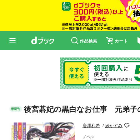
作品検索
カート
後宮碁妃の黒白なお仕事 元弟子
最新刊
唐澤和希
凪かすみ
ノベル