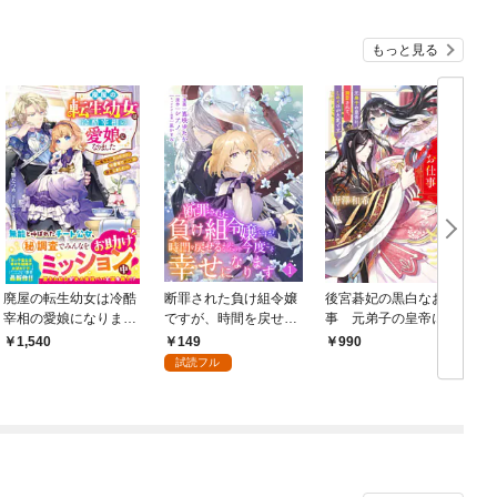
もっと見る
廃屋の転生幼女は冷酷
断罪された負け組令嬢
後宮碁妃の黒白なお仕
宰相の愛娘になりまし
ですが、時間を戻せる
事 元弟子の皇帝に溺
た～魔力ゼロだったけ
ようになったので今度
愛されて、しのぐのが
149
1,540
990
ど、公爵家でチートが
こそ幸せになります
大変です
試読フル
開花しました～【電子
【単話】１
限定SS付き】