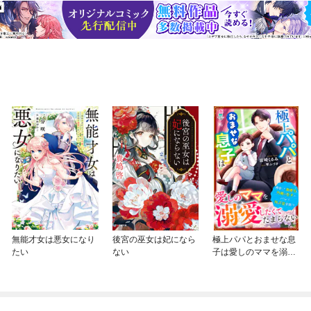
無能才女は悪女になり
後宮の巫女は妃になら
極上パパとおませな息
たい
ない
子は愛しのママを溺愛
したくてたまらない