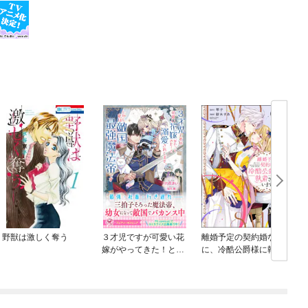
野獣は激しく奪う
３才児ですが可愛い花
離婚予定の契約婚なの
嫁がやってきた！と溺
に、冷酷公爵様に執着
愛されてます。しかし
されています
私は敵国の最強魔法帝
です【特典SS付】【イ
ラスト付】