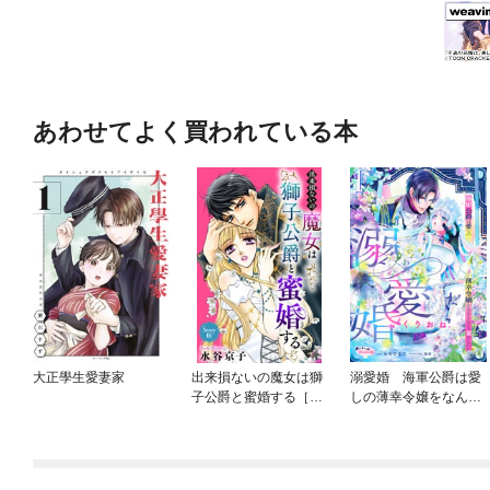
あわせてよく買われている本
大正學生愛妻家
出来損ないの魔女は獅
溺愛婚 海軍公爵は愛
子公爵と蜜婚する［ば
しの薄幸令嬢をなんと
ら売り］
しても妻にしたい