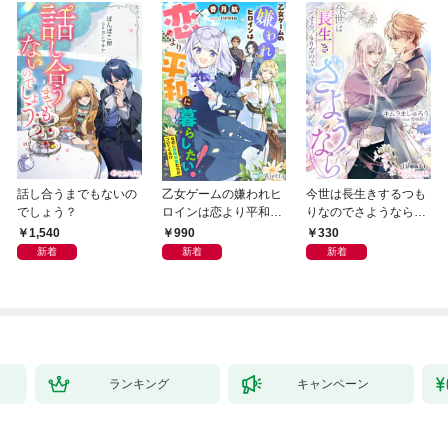
話し合うまでもないの
乙女ゲームの嫌われヒ
今世は長生きするつも
でしょう？
ロインは恋より平和に
りなのでさようなら
暮らしたい！（なのに
【分冊版】1
1,540
990
330
攻略対象たちがついて
新着
新着
新着
くる！？）
ランキング
キャンペーン