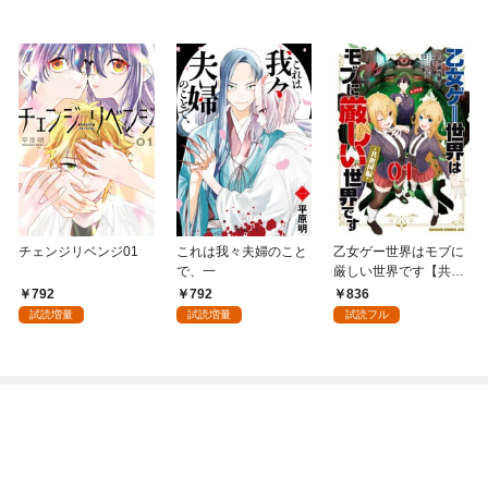
チェンジリベンジ01
これは我々夫婦のこと
乙女ゲー世界はモブに
で、一
厳しい世界です【共和
国編】 ０１
792
792
836
試読増量
試読増量
試読フル