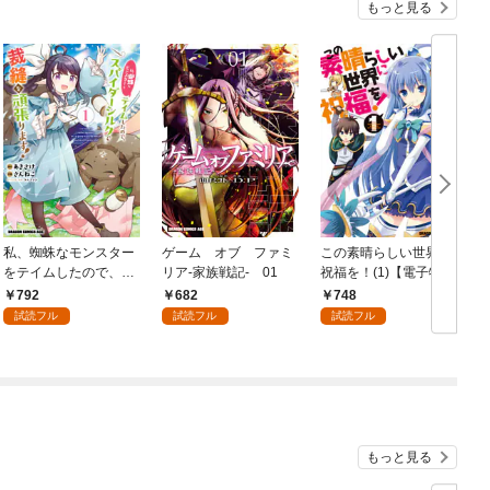
もっと見る
私、蜘蛛なモンスター
ゲーム オブ ファミ
この素晴らしい世界に
をテイムしたので、ス
リア-家族戦記- 01
祝福を！(1)【電子特別
パイダーシルクで裁縫
版】
792
682
748
を頑張ります！ 1
試読フル
試読フル
試読フル
もっと見る