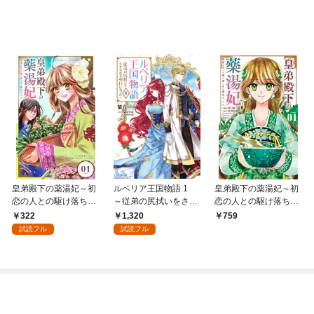
皇弟殿下の薬湯妃～初
ルベリア王国物語 1
皇弟殿下の薬湯妃～初
恋の人との駆け落ち先
～従弟の尻拭いをさせ
恋の人との駆け落ち先
は後宮でした～【単
られる羽目になった～
は後宮でした～（１）
322
1,320
759
話】（１）
試読フル
試読フル