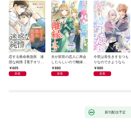
恋する救命救急医 迷
夫が前世の恋人に再会
今世は長生きするつも
惑な純情【電子オリジ
したらしいので離縁し
りなのでさようなら
ナル】
ます
605
880
880
新着
新着
新着
新刊配信予定