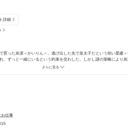
ト詳細
%
で育った灰凛＜かいりん＞。逃げ出した先で皇太子だという幼い星建＜
れ、ずっと一緒にいるという約束を交わした。しかし謎の策略により灰
。それから10 年後、後宮へ身売りされた灰凛が目にしたのは、皇帝と
着し拗らせまくっていた──。後宮で隠れ暮らす灰凛だったが、ある日
たせいで、星建に存在を気づかれて─ !?
なお仕事
/15