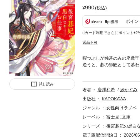
990
(税込)
ポイン
9
pt
獲得
dカード利用でさらにポイント+2
返品不可
暇つぶしが独碁のみの座敷牢
逢うと、碁の師匠として慕わ
れ、離れ離れとなってしまう
て彼は、突然消えた灰凛に執
試し読み
況を碁に見立てて解いてしまっ
著者
唐澤和希
凪かすみ
出版社
KADOKAWA
ジャンル
女性向けラノベ
レーベル
富士見L文庫
シリーズ
後宮碁妃の黒白
電子版配信開始日
2026/06