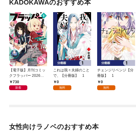
KADOKAWAのおすすめ本
【電子版】月刊コミッ
これは我々夫婦のこと
チェンジリベンジ【分
クフラッパー 2026年9
で、【分冊版】 1
冊版】 1
月号
730
0
0
新着
無料
無料
女性向けラノベのおすすめ本