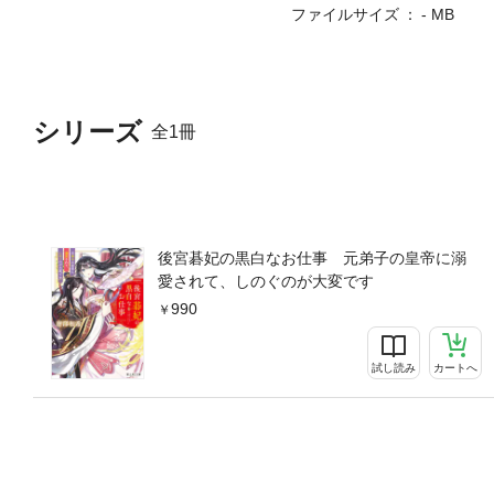
ファイルサイズ
- MB
シリーズ
全1冊
後宮碁妃の黒白なお仕事 元弟子の皇帝に溺
愛されて、しのぐのが大変です
990
試し読み
カートへ