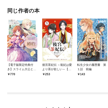
同じ作者の本
【電子版限定特典付
後宮茶妃伝 ～寵妃は愛
転生少女の履歴書 第
き】スライム大公と没
より茶が欲しい～【単
１話 前編
落令嬢のあんがい幸せ
話】（１）
770
253
143
な婚約1