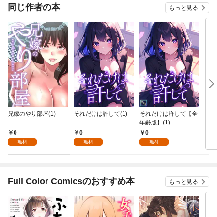
れて元パーティーメン
同じ作者の本
もっと見る
バーと世界に復讐＆
『ざまぁ！』します！
兄嫁のやり部屋(1)
それだけは許して(1)
それだけは許して【全
兄嫁
年齢版】(1)
齢版
0
0
0
0
無料
無料
無料
Full Color Comicsのおすすめ本
もっと見る