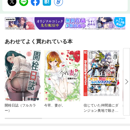
あわせてよく買われている本
開栓日誌（フルカラ
今宵、妻が。
信じていた仲間達にダ
義母
ー）
ンジョン奥地で殺され
かけたがギフト『無限
ガチャ』でレベル９９
９９の仲間達を手に入