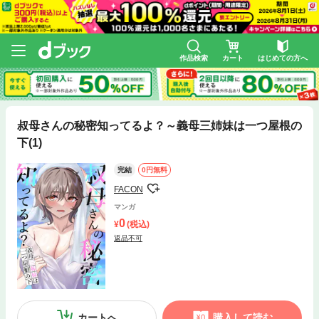
作品検索
カート
はじめての方へ
叔母さんの秘密知ってるよ？～義母三姉妹は一つ屋根の
下(1)
完結
0円無料
FACON
マンガ
0
(税込)
返品不可
カートへ
購入して読む