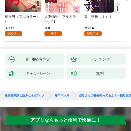
奪う男（フルカラー）
人妻物語（フルカラ
妻、交換します１
ごめ
1
ー）01
ない
132
0
214
1
試読フル
無料
試読フル
試
新刊配信予定
ランキング
キャンペーン
無料
漫画無料試し読みならdブック
青年マンガ
叔母さんの秘密知ってるよ？～義母三
アプリならもっと便利で快適に！