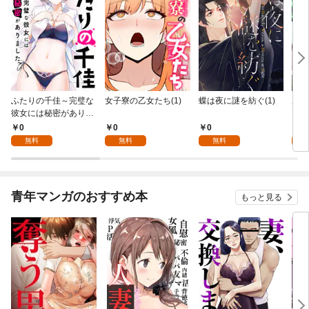
ふたりの千佳～完璧な
女子寮の乙女たち(1)
蝶は夜に謎を紡ぐ(1)
虎と
彼女には秘密がありま
した(1)
0
0
0
0
無料
無料
無料
青年マンガのおすすめ本
もっと見る