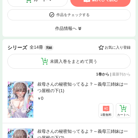
作品をチェックする
作品情報へ
全14冊
シリーズ
お気に入り登録
完結
未購入巻をまとめて買う
1巻から
|
最新刊から
叔母さんの秘密知ってるよ？～義母三姉妹は一
つ屋根の下(1)
0
1冊無料
カートへ
叔母さんの秘密知ってるよ？～義母三姉妹は一
つ屋根の下(2)