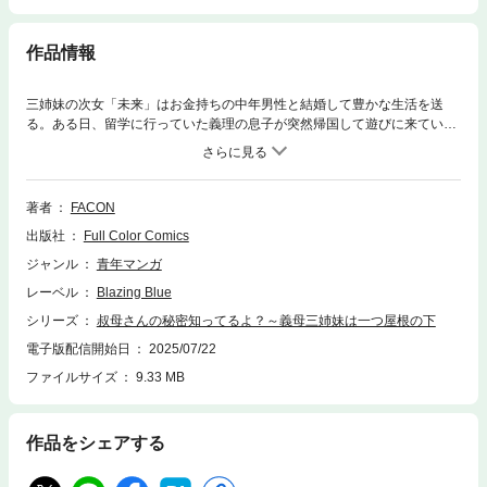
作品情報
三姉妹の次女「未来」はお金持ちの中年男性と結婚して豊かな生活を送
る。ある日、留学に行っていた義理の息子が突然帰国して遊びに来ていた
姉妹と一つ屋根の下で出会うことになる…
著者
FACON
出版社
Full Color Comics
ジャンル
青年マンガ
レーベル
Blazing Blue
シリーズ
叔母さんの秘密知ってるよ？～義母三姉妹は一つ屋根の下
電子版配信開始日
2025/07/22
ファイルサイズ
9.33 MB
作品をシェアする