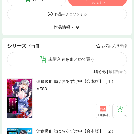
08/14まで
作品をチェックする
作品情報へ
シリーズ
全4冊
お気に入り登録
未購入巻をまとめて買う
1巻から
|
最新刊から
偏食吸血鬼はおあずけ中【合本版】（１）
583
1冊無料
カートへ
偏食吸血鬼はおあずけ中【合本版】（２）