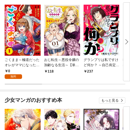
ごくまま～極道だった
おじ転生～悪役令嬢の
グランプリは私ですけ
後宮
オレがママになった話
加齢なる生活～【単
ど何か？ ～自己肯定モ
は謎
～【単話】（１）
話】（１）
ンスターのミスコン無
（１
0
118
237
2
双～【単話】（１）
無料
少女マンガのおすすめ本
もっと見る