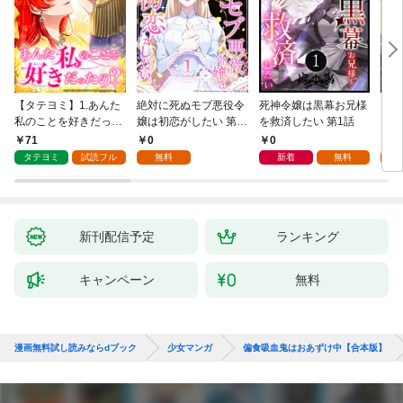
【タテヨミ】1.あんた
絶対に死ぬモブ悪役令
死神令嬢は黒幕お兄様
レベ
私のことを好きだった
嬢は初恋がしたい 第1
を救済したい 第1話
なり
の？
話
71
0
0
0
タテヨミ
試読フル
無料
新着
無料
新刊配信予定
ランキング
キャンペーン
無料
漫画無料試し読みならdブック
少女マンガ
偏食吸血鬼はおあずけ中【合本版】