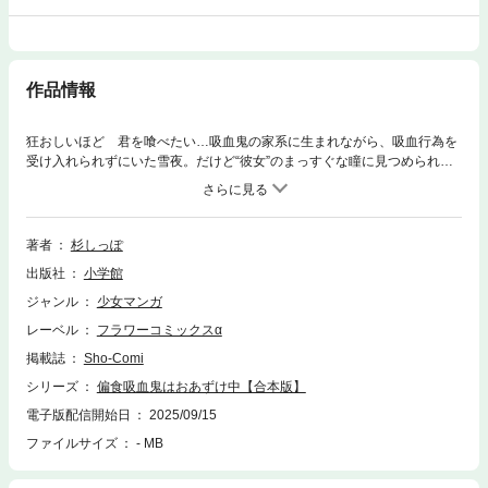
作品情報
狂おしいほど 君を喰べたい…吸血鬼の家系に生まれながら、吸血行為を
受け入れられずにいた雪夜。だけど“彼女”のまっすぐな瞳に見つめられる
と、これまで感じたことのない疼きが…「クズとケモ耳」の杉しっぽが贈
る最上級の偏愛×溺愛ファンタジー。※マイクロ版1～5巻と同じ収録内容で
す。
著者
杉しっぽ
出版社
小学館
ジャンル
少女マンガ
レーベル
フラワーコミックスα
掲載誌
Sho-Comi
シリーズ
偏食吸血鬼はおあずけ中【合本版】
電子版配信開始日
2025/09/15
ファイルサイズ
- MB