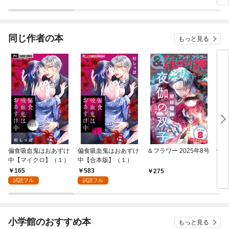
【分冊版】
イクロ】
同じ作者の本
もっと見る
偏食吸血鬼はおあずけ
偏食吸血鬼はおあずけ
＆フラワー 2025年8号
帝国
中【マイクロ】（１）
中【合本版】（１）
（１
165
583
275
5
試読フル
試読フル
小学館のおすすめ本
もっと見る