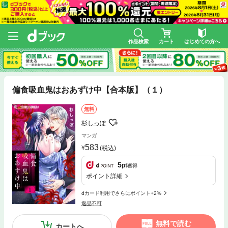
作品検索
カート
はじめての方へ
偏食吸血鬼はおあずけ中【合本版】（１）
無料
杉しっぽ
マンガ
583
(税込)
5
pt
獲得
ポイント詳細
dカード利用でさらにポイント+2%
返品不可
無料で読む
カートへ