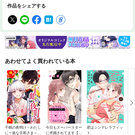
作品をシェアする
あわせてよく買われている本
千鶴の夜明け～わたし
今日もスーパースター
君はシンデレラフィッ
これ
に一途な旦那さま～
に求婚されてます【マ
ト
す！