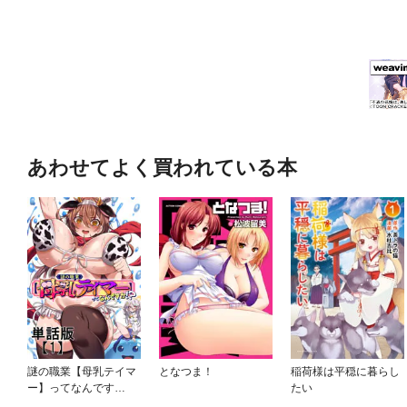
あわせてよく買われている本
謎の職業【母乳テイマ
となつま！
稲荷様は平穏に暮らし
ー】ってなんです
たい
か！？【単話版】