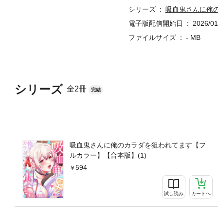
シリーズ
吸血鬼さんに俺
電子版配信開始日
2026/01
ファイルサイズ
- MB
シリーズ
全2冊
完結
吸血鬼さんに俺のカラダを狙われてます【フ
ルカラー】【合本版】(1)
594
試し読み
カートへ