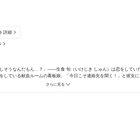
ト詳細
%
しそうなんだもん…？」――生食 旬（いけじき しゅん）は恋をしてい
をしている献血ルームの看板娘。「今日こそ連絡先を聞く！」と彼女に
に協力することに…？ しかも、彼女は二人きりになると態度が豹変！ 
た!? ――＜捕食×被食＞関係から始まる新感覚ラブコメ開幕!! ※本
す【フルカラー】(1)～(4)」の内容が格納されてます。重複購入にお