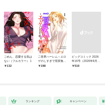
ごめん、恋愛する気は
二世界ハーレム～エロ
ビッグコミック 2026
ない（フルカラー） 1
ゲのしすぎで現実無双
年16号（2026年8月7
～１
日発売）
132
198
￥510
ランキング
キャンペーン