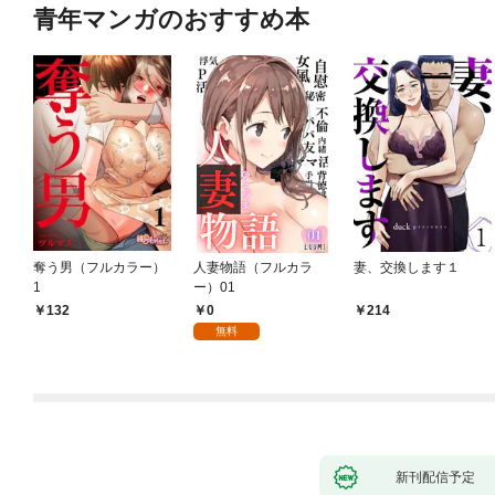
青年マンガのおすすめ本
奪う男（フルカラー）
人妻物語（フルカラ
妻、交換します１
1
ー）01
0
132
214
無料
新刊配信予定