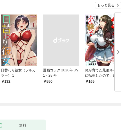
もっと見る
日替わり彼女（フルカ
漫画ゴラク 2026年 8/2
俺が育てた最強キャラ
ラー） 1
1・28 号
に転生したので、歯向
かうヤツはすべてぶん
132
￥550
165
￥
殴って生きる事にしま
した。１
無料