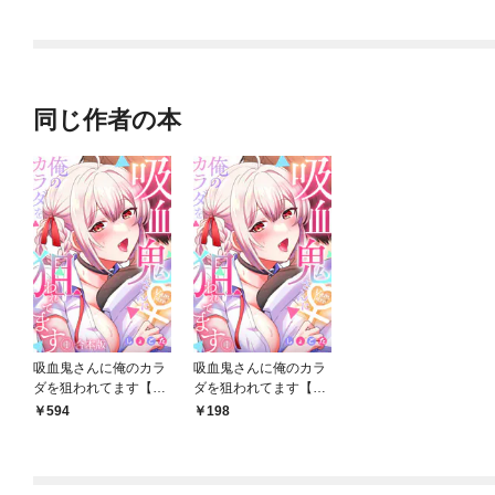
同じ作者の本
吸血鬼さんに俺のカラ
吸血鬼さんに俺のカラ
ダを狙われてます【フ
ダを狙われてます【フ
ルカラー】【合本版】
ルカラー】(1)
594
198
(1)