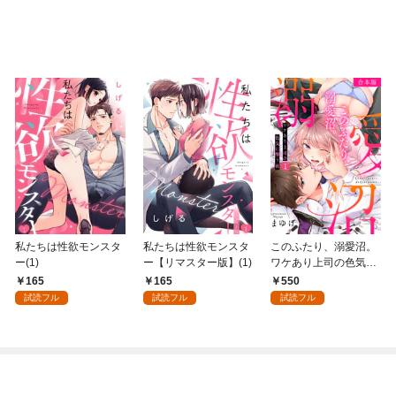
私たちは性欲モンスタ
私たちは性欲モンスタ
このふたり、溺愛沼。
ー(1)
ー【リマスター版】(1)
ワケあり上司の色気に
酔う夜【合本版】(1)
165
165
550
試読フル
試読フル
試読フル