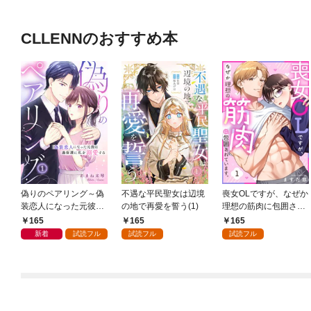
CLLENNのおすすめ本
偽りのペアリング～偽
不遇な平民聖女は辺境
喪女OLですが、なぜか
装恋人になった元彼は
の地で再愛を誓う(1)
理想の筋肉に包囲され
過保護に私を溺愛する
ています。(1)
165
165
165
～(1)
新着
試読フル
試読フル
試読フル