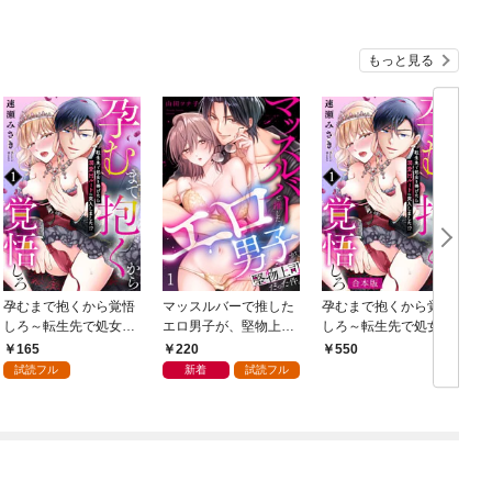
もっと見る
孕むまで抱くから覚悟
マッスルバーで推した
孕むまで抱くから覚悟
しろ～転生先で処女を
エロ男子が、堅物上司
しろ～転生先で処女を
捧げたら溺愛Hルート
だった件。(1)
捧げたら溺愛Hルート
165
220
550
に突入しました！？～
に突入しました！？～
試読フル
新着
試読フル
(1)
【合本版】(1)