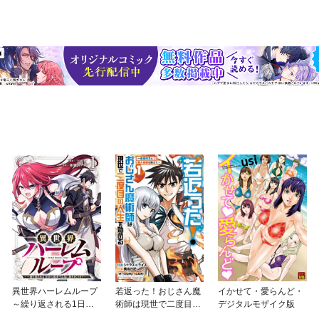
異世界ハーレムループ
若返った！おじさん魔
イかせて・愛らんど・
～繰り返される1日か
術師は現世で二度目の
デジタルモザイク版
ら脱出する為に抱きま
人生を始める ～最強