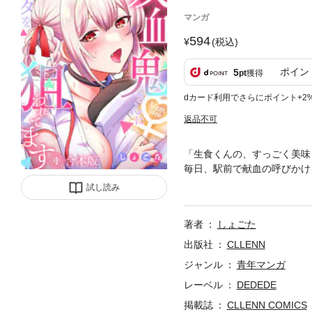
マンガ
594
(税込)
ポイン
5
pt
獲得
dカード利用でさらにポイント+2
返品不可
「生食くんの、すっごく美味
毎日、駅前で献血の呼びかけ
だったが、いつの間にか献血
試し読み
そして……首筋に噛みついてき
さんに俺のカラダを狙われてま
著者
しょごた
い。
出版社
CLLENN
ジャンル
青年マンガ
レーベル
DEDEDE
掲載誌
CLLENN COMICS