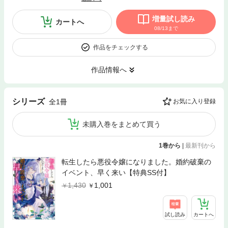
増量試し読み
カートへ
08/13まで
作品をチェックする
作品情報へ
シリーズ
全1冊
お気に入り登録
未購入巻をまとめて買う
1巻から
|
最新刊から
転生したら悪役令嬢になりました。婚約破棄の
イベント、早く来い【特典SS付】
1,430
1,001
試し読み
カートへ