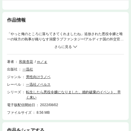
作品情報
「やっと俺のところに落ちてきてくれましたね」追放された悪役令嬢と唯
一の味方の執事が織りなす溺愛ラブファンタジー!アルディナ国の外交官と
して働くリウム。ゲームの悪役令嬢に転生していることに気づいてからと
いうもの、婚約破棄される日を待ち焦がれていた。すべては不遇な環境に
置かれながらも、唯一味方でいてくれた執事フィロへ想いを告げるため。
そうして迎えた断罪の日。シナリオ通り国から追放されたリウムは、フィ
著者
和泉杏花
ｍ／ｇ
ロとともに魔物の国へと赴き幸せな生活を始めるけれど、エンディングを
出版社
一迅社
迎えたはずのゲームが放っておいてくれなくて――!?WEB版のその後の物
語も書き下ろしで収録!※電子版はショートストーリー『特別編 変わって
ジャンル
男性向けラノベ
いく幸福』付。
レーベル
一迅社ノベルス
シリーズ
転生したら悪役令嬢になりました。婚約破棄のイベント、早
く来い
電子版配信開始日
2022/08/02
ファイルサイズ
8.56 MB
作品をシェアする