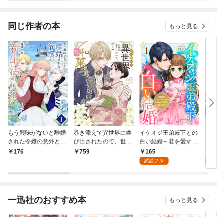
着されています
ます～
同じ作者の本
もっと見る
もう興味がないと離婚
巻き添えで異世界に喚
イケオジ王弟殿下との
悪役
された令嬢の意外と楽
び出されたので、世界
白い結婚～君を愛する
タラ
しい新生活【単話】
観無視して和菓子作り
つもりはないと言った
皇太
165
0
176
759
（１）
ます（１）
旦那様が過保護に溺愛
る。
試読フル
してきます～【第1
（エ
話】
ック
一迅社のおすすめ本
もっと見る