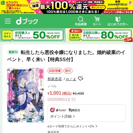
作品検索
カート
はじめての方へ
転生したら悪役令嬢になりました。婚約破棄のイ
最新刊
ベント、早く来い【特典SS付】
試読増量
割引
和泉杏花
ｍ／ｇ
ノベル
1,001
(税込)
1,430
(2026/08/13まで)
9
pt
獲得
ポイント詳細
dカード利用でさらにポイント+2%
返品不可