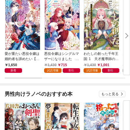
愛が重たい悪役令嬢は
悪役令嬢はシングルマ
わたしの創った千年王
天才
婚約者を諦めたい【特
ザーになりました 双
国: 1 天才魔導師の自
【特
典SS付】
子を引き取りましたが
由気ままな転生無双譚
1,650
1,430
715
1,430
1,001
1,
公爵様からの溺愛は想
【特典SS付】
新着
試読増量
割引
試読増量
割引
試
定外です【特典SS
付】
男性向けラノベのおすすめ本
もっと見る