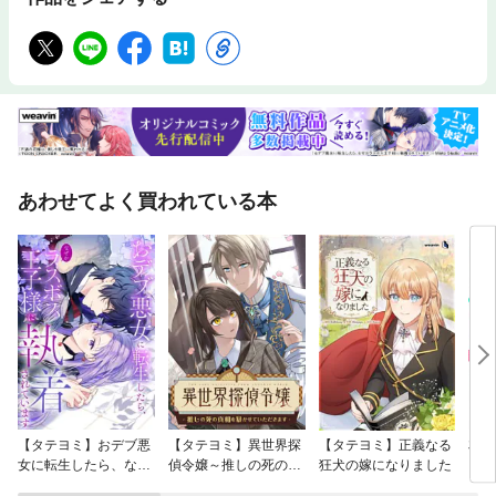
あわせてよく買われている本
【タテヨミ】おデブ悪
【タテヨミ】異世界探
【タテヨミ】正義なる
友達
女に転生したら、なぜ
偵令嬢～推しの死の真
狂犬の嫁になりました
【マ
かラスボス王子様に執
相を暴かせていただき