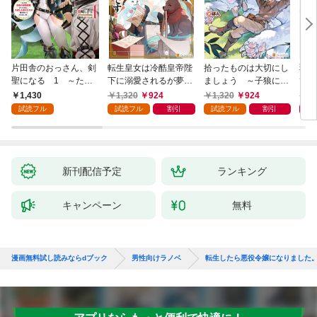
片田舎のおっさん、剣
転生皇女は冷酷皇帝陛
拾ったものは大切にし
弱小
聖になる 1 ～ただ
下に溺愛されるが夢は
ましょう ～子狼に気
てし
の田舎の剣術師範だっ
冒険者です！
に入られた男の転移物
～！
1,430
1,320
924
1,320
924
1,
たのに、大成した弟子
語～
試読フル
試読フル
割引
試読フル
割引
たちが俺を放ってくれ
ない件～
新刊配信予定
ランキング
キャンペーン
無料
漫画無料試し読みならdブック
男性向けラノベ
転生したら悪役令嬢になりました