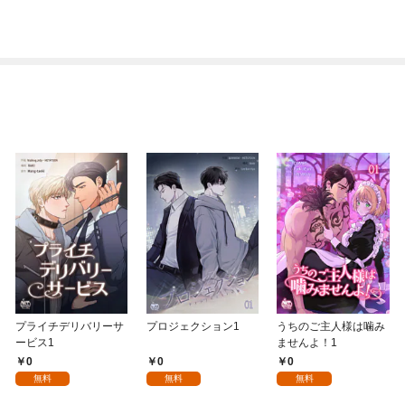
プライチデリバリーサ
プロジェクション1
うちのご主人様は噛み
ービス1
ませんよ！1
0
0
0
無料
無料
無料