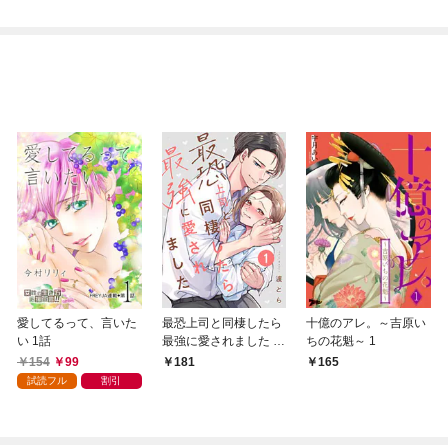
愛してるって、言いた
最恐上司と同棲したら
十億のアレ。～吉原い
い 1話
最強に愛されました 1
ちの花魁～ 1
巻
154
99
181
165
試読フル
割引