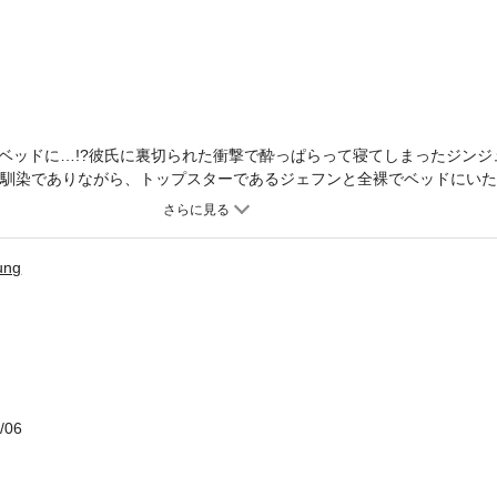
ベッドに…!?彼氏に裏切られた衝撃で酔っぱらって寝てしまったジンジ
幼馴染でありながら、トップスターであるジェフンと全裸でベッドにいた
崩れてしまうか心配だったジンジュはその夜のことはなかったことにし
気はなさそうだ。混乱しているジンジュに昔から好きだったと告白して
だった二人はすべての逆境を乗り越えて本当の恋人になれるだろうか!?
ung
/06