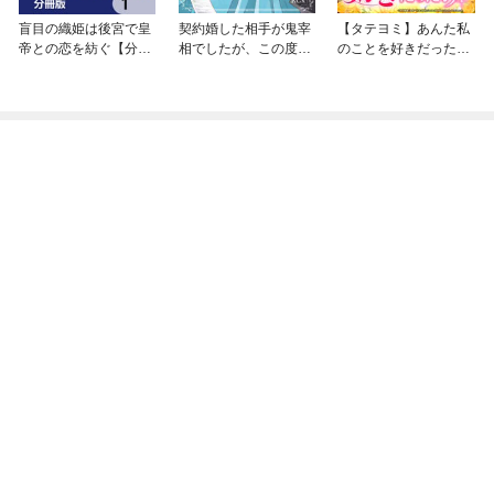
盲目の織姫は後宮で皇
契約婚した相手が鬼宰
【タテヨミ】あんた私
帝との恋を紡ぐ【分冊
相でしたが、この度宰
のことを好きだった
版】
相室専任補佐官に任命
の？
された地味文官（変装
中）は私です。 分冊
版