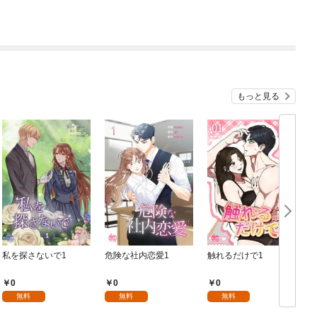
もっと見る
私を探さないで1
危険な社内恋愛1
触れるだけで1
0
0
0
無料
無料
無料