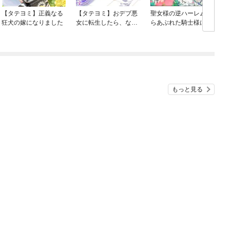
【タテヨミ】正義なる
【タテヨミ】おデブ悪
聖女様の逆ハーレムか
狂犬の嫁になりました
女に転生したら、なぜ
らあぶれた騎士様に熱
かラスボス王子様に執
烈に求愛されている件
着されています
（分冊版）
もっと見る