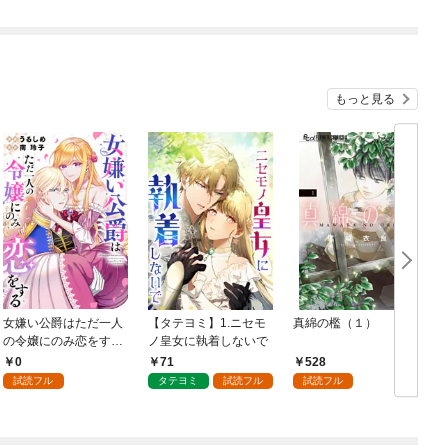
もっと見る
女嫌い公爵はただ一人
【タテヨミ】1.ニセモ
真綿の檻（１）
の令嬢にのみ恋をする
ノ皇女に執着しないで
む
（分冊版）第１話
0
71
528
試読フル
タテヨミ
試読フル
試読フル