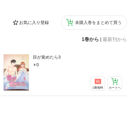
お気に入り登録
未購入巻をまとめて買う
1巻から
|
最新刊から
目が覚めたら3
0
1冊無料
カートへ