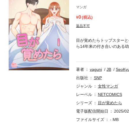
マンガ
0
(税込)
返品不可
目が覚めたらトップスターと
ら14年来の付き合いのある
はなく、友人たちとの関係も
ンはそのままジンジュを放す
ーチしてくるジェフン。親友
著者
vaguni
JB
SeoKy
出版社
SNP
ジャンル
女性マンガ
レーベル
NETCOMICS
シリーズ
目が覚めたら
電子版配信開始日
2025/02
ファイルサイズ
- MB