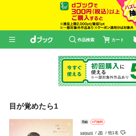
作品検索
カート
目が覚めたら1
完結
0円無料
vaguni
JB
他1名