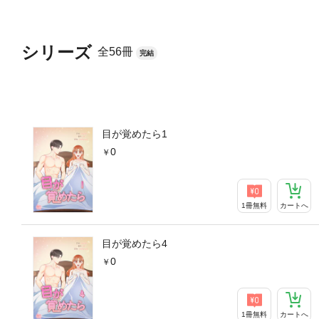
シリーズ
全56冊
完結
目が覚めたら1
0
1冊無料
カートへ
目が覚めたら4
0
1冊無料
カートへ