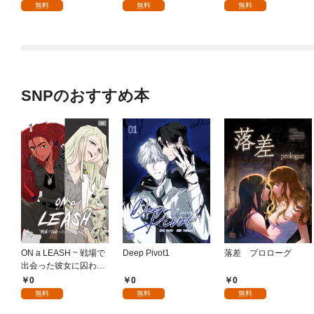
無料
無料
無料
SNPのおすすめ本
ON a LEASH ~ 戦場で
Deep Pivot1
落差 プロローグ
出会った彼女に囚われ
て ~1
0
0
0
無料
無料
無料