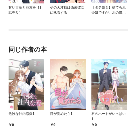
甘い言葉と花束を［1
その天才様は偽装彼女
【タテヨミ】捨てられ
話売り］
に執着する
令嬢ですが、氷の貴公
子に溺愛されています
同じ作者の本
危険な社内恋愛1
目が覚めたら1
君のハートがいっぱい
1
0
0
0