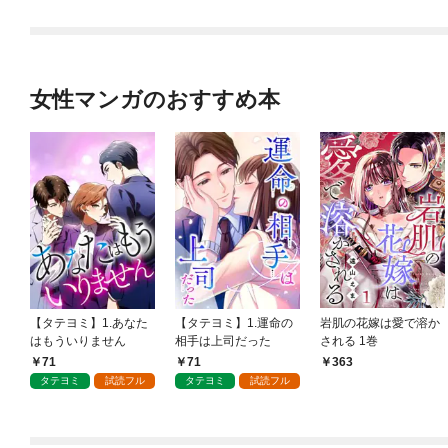
女性マンガのおすすめ本
【タテヨミ】1.あなた
【タテヨミ】1.運命の
岩肌の花嫁は愛で溶か
はもういりません
相手は上司だった
される 1巻
71
71
363
タテヨミ
試読フル
タテヨミ
試読フル