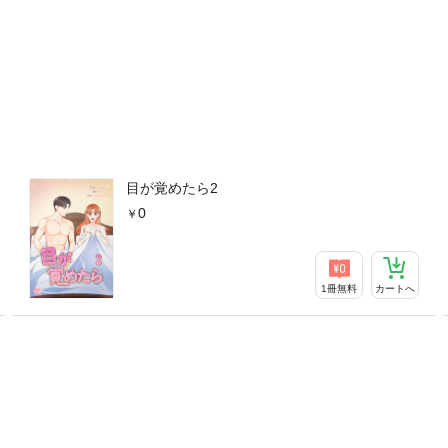
目が覚めたら2
0
1冊無料
カートへ