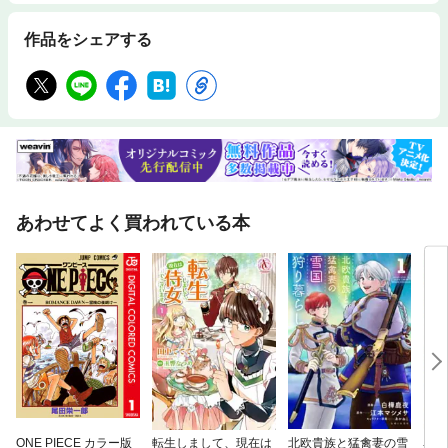
すくブラッシュアップ・ネットワーク設計と構築についての新しいノウハ
ウを随所に追加・代表的な製品名などの情報を追加
作品をシェアする
あわせてよく買われている本
ONE PIECE カラー版
転生しまして、現在は
北欧貴族と猛禽妻の雪
異世