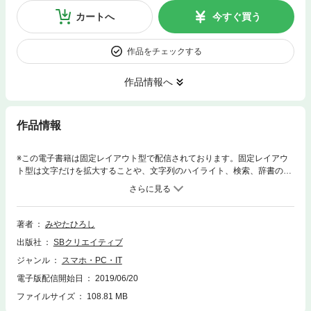
カートへ
今すぐ買う
作品をチェックする
作品情報へ
作品情報
※この電子書籍は固定レイアウト型で配信されております。固定レイアウ
ト型は文字だけを拡大することや、文字列のハイライト、検索、辞書の参
照、引用などの機能が使用できません。2万4000部突破のベストセラーが
5年ぶりの改訂！VLAN設計、アドレス設計、冗長化、仮想化などなど、オ
ンプレミスなサーバサイトのネットワーク構築に必要な基礎技術と設計の
ポイントを、実際の構成例をもとに400超の図を用いて徹底解説。第2版で
著者
みやたひろし
は、第1版の内容に加え、昨今のネットワークトラフィックの加速度的な
出版社
SBクリエイティブ
増加によって新たに必要になってきた高速化設計や最適化設計、そしてそ
れらの現実についても説明していきます。クラウドとオンプレミスの共存
ジャンル
スマホ・PC・IT
環境が進む中にあっても、ネットワークにかかわるすべてのエンジニアの
電子版配信開始日
2019/06/20
実務に耐えうる一冊です！＜主な改訂内容＞・ネットワークを高速化する
技術（2.5G／5GBASE-T、10GBASE、40GBASE、100GBASE）・サー
ファイルサイズ
108.81 MB
バ／ネットワーク仮想化を前提とした設計手法・解説全体をよりわかりや