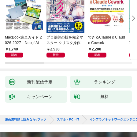
MacBook完全ガイド 2
プロ絵師の技を完全マ
できるClaude＆Claud
ブラ
026-2027 Neo／Air
スター クリスタ操作術
e Cowork
実装入
／Pro対応
決定版 改訂2版 CLIP S
abo
1,740
2,530
2,200
2,
TUDIO PAINT PRO/E
LM
新着
新着
新着
X/iPad対応
チュ
新刊配信予定
ランキング
キャンペーン
無料
漫画無料試し読みならdブック
スマホ・PC・IT
インフラ／ネットワークエンジニ