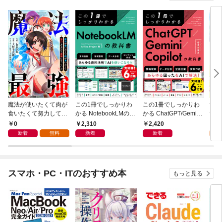
魔法が使いたくて肉が
この1冊でしっかりわ
この1冊でしっかりわ
世界
食いたくて努力してみ
かる NotebookLMの教
かる ChatGPT/Gemini/
世界
たら最強になっていた
科書
Copilotの教科書
な国
0
2,310
2,420
0
【分冊版】（コミッ
版】
新着
無料
新着
新着
ク） １話
話
スマホ・PC・ITのおすすめ本
もっと見る