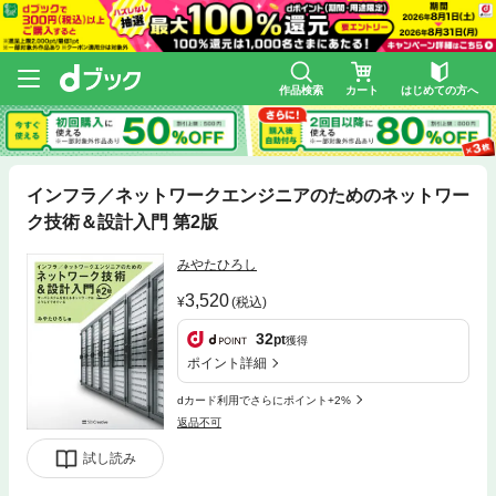
作品検索
カート
はじめての方へ
インフラ／ネットワークエンジニアのためのネットワー
ク技術＆設計入門 第2版
みやたひろし
3,520
(税込)
32
pt
獲得
ポイント詳細
dカード利用でさらにポイント+2%
返品不可
試し読み