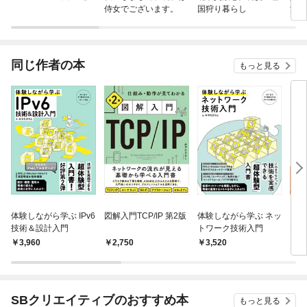
侍女でございます。
国狩り暮らし
法で
同じ作者の本
もっと見る
体験しながら学ぶ IPv6
図解入門TCP/IP 第2版
体験しながら学ぶ ネッ
イン
技術＆設計入門
トワーク技術入門
エン
ット
3,960
2,750
3,520
3,
験」
SBクリエイティブのおすすめ本
もっと見る