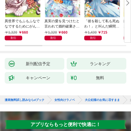
異世界でもふもふなで
真実の愛を見つけたと
「彼を殺して私も死ぬ
離婚
なでするためにがんば
言われて婚約破棄され
わ！」と叫んだ瞬間、
が、
ってます。 ： 1
たので、復縁を迫られ
前世を思い出しました
様に
1,320
660
1,320
660
1,430
715
8
ても今さらもう遅いで
～あれ、こんな人どう
家族
割引
割引
割引
す！
でも良くない？～（ノ
ベル） 【電子書籍限定
特典SS付き】
新刊配信予定
ランキング
キャンペーン
無料
漫画無料試し読みならdブック
女性向けラノベ
大公妃様のお気に召すまま
アプリならもっと便利で快適に！