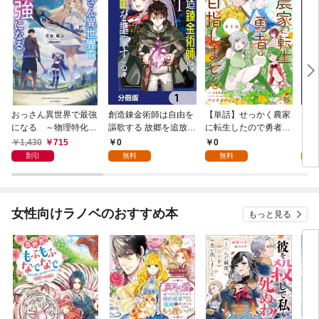
おっさん異世界で最強
創造錬金術師は自由を
【単話】せっかく農家
夫は
になる ～物理特化の
謳歌する 故郷を追放さ
に転生したので勇者は
【分
覚醒者～
れたら、魔王のお膝元
目指しません【第1
1,430
715
0
0
0
で超絶効果のマジック
話】
割引
無料
無料
アイテム作り放題にな
りました【分冊版】
1
女性向けラノベのおすすめ本
もっと見る