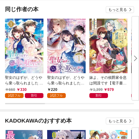
子がデレデレになっ
た。実に愛い！～（コ
同じ作者の本
もっと見る
ミック）【分冊版】
聖女のはずが、どうや
聖女のはずが、どうや
妹よ、その侯爵家令息
【合
ら乗っ取られました 1
ら乗っ取られました
は間諜です【電子書籍
よ、
巻
【分冊版】 1
限定書き下ろしSS付
間諜
660
330
220
1,399
979
2,
き】
試読フル
割引
試読フル
割引
KADOKAWAのおすすめ本
もっと見る