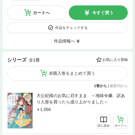
カートへ
今すぐ買う
作品をチェックする
作品情報へ
シリーズ
全1冊
お気に入り登録
未購入巻をまとめて買う
1巻から
|
最新刊から
大公妃様のお気に召すまま ～地味令嬢、訳あ
り人形を買ったら成り上がりました～
1,056
試し読み
カートへ