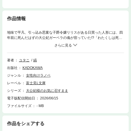
作品情報
地味で平凡、引っ込み思案な子爵令嬢リリスがある日買った人形には、四
年前に死んだはずの大公妃ガーベラの魂が宿っていた!?「わたくしは死ん
でない」と主張し、尊大で高飛車ながら一途に夫の大公閣下を思うガー様
にきゅんきゅんしたリリスは何とか大公閣下に会おうとするが、一介の子
爵家では伝手もなく――リリスは、これまでの気弱な彼女なら思いもしな
かった行動に出ることに！一方、人形のために作った趣味のドレスがとあ
著者
ユタニ
縞
る伯爵夫人の目にとまり、ガー様のアドバイスでリリス自身にも注目が集
出版社
KADOKAWA
まり始め!?巻末には、シオンとリリスの「日が沈む前に解散する健全なデ
ート」とその裏側のエピソードを描いた、書き下ろし短編２編を収録！■□
ジャンル
女性向けラノベ
■□■□■□■□■□■□■□登場人物リリス・グレイシーグレイシー子爵家の三女。
レーベル
富士見L文庫
美人な母および姉二人に比べて外見は平凡、性格も控えめ。引っ込み思案
で、自分に自信が無い。流行に合わない、フリフリドレスが好き。ガー様
シリーズ
大公妃様のお気に召すまま
大公妃ガーベラ・ドミニクの魂が移されている……と主張している人形。
電子版配信開始日
2026/06/15
ガーベラ妃は、四年前に砦に幽閉されている中、流行病で亡くなったとさ
ファイルサイズ
- MB
れている。ランスロット・ドミニクドミニク大公。ガーベラの夫で、ガー
ベラを溺愛していた。ガーベラが亡くなった後はひたすら喪に服してい
る。シオン・ラズロラズロ伯爵令息。礼儀正しく真面目で、固い性格。城
の魔法塔の若きエースで、ランスロットの部下。サイラスガーベラの侍従
作品をシェアする
で、元は大国の暗部の人間。ガーベラのことを「お嬢」と呼び下僕あるい