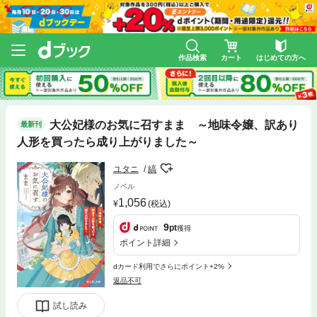
作品検索
カート
はじめての方へ
大公妃様のお気に召すまま ～地味令嬢、訳あり
最新刊
人形を買ったら成り上がりました～
ユタニ
縞
ノベル
1,056
(税込)
9
pt
獲得
ポイント詳細
dカード利用でさらにポイント+2%
返品不可
試し読み