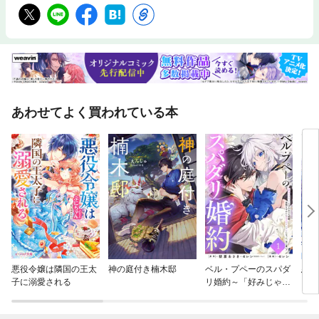
は犬として仕えていた。
あわせてよく買われている本
悪役令嬢は隣国の王太
神の庭付き楠木邸
ベル・プペーのスパダ
悪役
子に溺愛される
リ婚約～「好みじゃな
ジョ
い」と言われた人形
姫、我慢をやめたら皇