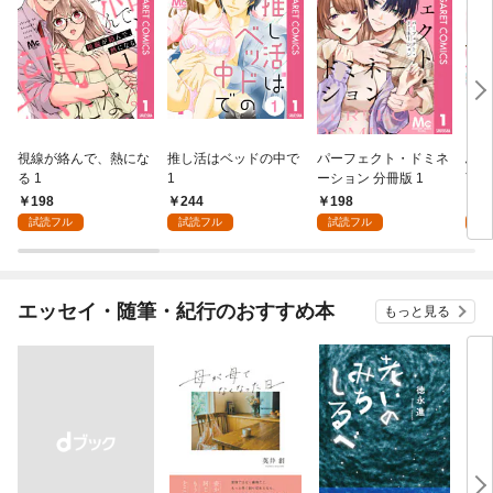
視線が絡んで、熱にな
推し活はベッドの中で
パーフェクト・ドミネ
ふし
る 1
1
ーション 分冊版 1
言っ
198
244
198
2
試読フル
試読フル
試読フル
試
エッセイ・随筆・紀行のおすすめ本
もっと見る