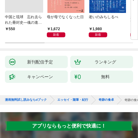
中国と琉球 忘れ去ら
母が母でなくなった日
老いのみちしるべ
新版
れた冊封史―魂の進化
育ち
―
人生
1,672
1,980
1,
￥550
新着
新着
新刊配信予定
ランキング
キャンペーン
無料
漫画無料試し読みならdブック
エッセイ・随筆・紀行
奇跡の食卓
奇跡の食
アプリならもっと便利で快適に！