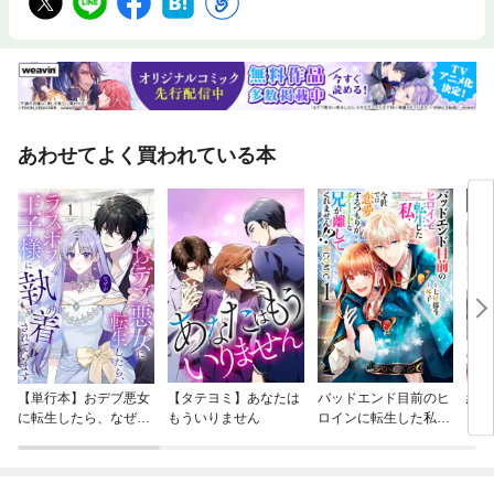
あわせてよく買われている本
【単行本】おデブ悪女
【タテヨミ】あなたは
バッドエンド目前のヒ
結界
に転生したら、なぜか
もういりません
ロインに転生した私、
ラスボス王子様に執着
今世では恋愛するつも
されています
りがチートな兄が離し
てくれません！？@C