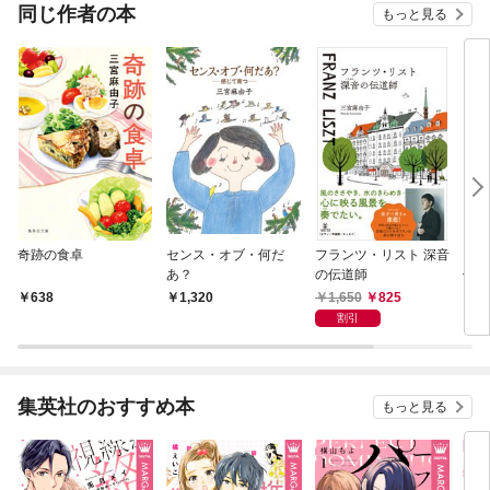
OMIC
同じ作者の本
もっと見る
奇跡の食卓
センス・オブ・何だ
フランツ・リスト 深音
四季
あ？
の伝道師
体感
1,650
825
638
1,320
5
割引
集英社のおすすめ本
もっと見る