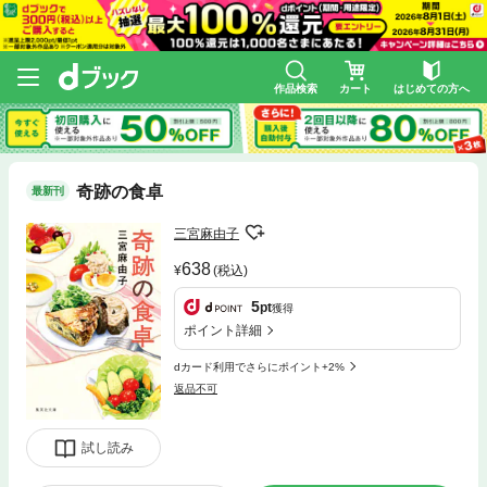
作品検索
カート
はじめての方へ
奇跡の食卓
最新刊
三宮麻由子
638
(税込)
5
pt
獲得
ポイント詳細
dカード利用でさらにポイント+2%
返品不可
試し読み