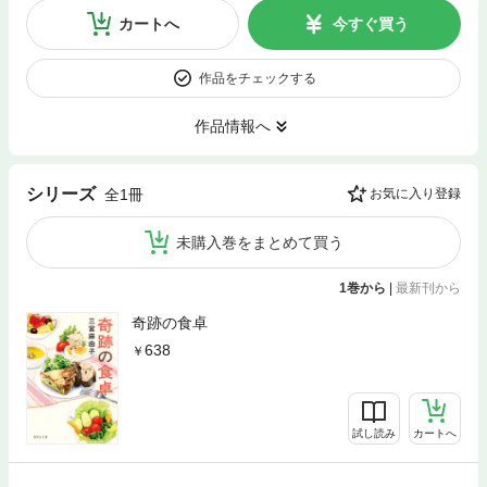
カートへ
今すぐ買う
作品をチェックする
作品情報へ
シリーズ
全1冊
お気に入り登録
未購入巻をまとめて買う
1巻から
|
最新刊から
奇跡の食卓
638
試し読み
カートへ