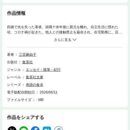
作品情報
四歳で光を失った著者。就職十余年後に親元を離れ、自立生活に慣れた
頃、コロナ禍が起きた。他人との接触禁止を厳命され、在宅勤務に。店舗
への誘導支援も制限され買い物困難者を実感。ネットを駆使し試行錯誤の
末、自分が選んだ食材で食卓を整えた時……。介助される暮らしから、自
ら選び取ったと確信する生活へ。食を楽しみつつ「いま自分で生きてい
る」感覚を得ていく姿を瑞々しく綴る。丁寧に暮らす想いを描くエッセイ
著者
三宮麻由子
集。巻末に阿川佐和子氏との対談も収録。
出版社
集英社
ジャンル
エッセイ・随筆・紀行
レーベル
集英社文庫
シリーズ
奇跡の食卓
電子版配信開始日
2026/06/11
ファイルサイズ
- MB
作品をシェアする