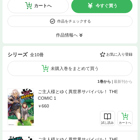
カートへ
今すぐ買う
作品をチェックする
作品情報へ
シリーズ
全10冊
お気に入り登録
未購入巻をまとめて買う
1巻から
|
最新刊から
ご主人様とゆく異世界サバイバル！ THE
COMIC 1
660
試し読み
カートへ
ご主人様とゆく異世界サバイバル！ THE