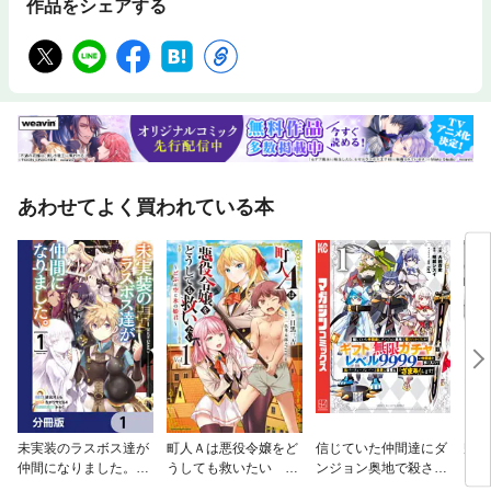
作品をシェアする
あわせてよく買われている本
未実装のラスボス達が
町人Ａは悪役令嬢をど
信じていた仲間達にダ
帰っ
仲間になりました。
うしても救いたい ～
ンジョン奥地で殺され
【分冊版】
どぶと空と氷の姫君～
かけたがギフト『無限