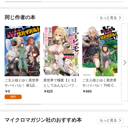
ガチャ』でレベル９９
９９の仲間達を手に入
れて元パーティーメン
同じ作者の本
もっと見る
バーと世界に復讐＆
『ざまぁ！』します！
ご主人様とゆく異世界
異世界で職業【ヒモ】
ご主人様とゆく異世界
目覚
サバイバル！ 第1話
としてみんなにバフを
サバイバル！ THE CO
宇宙
【単話版】
撒いてたら完全に逃げ
MIC 1
で、
0
825
660
1,
られなくなっていた 1
傭兵
無料
たい
マイクロマガジン社のおすすめ本
もっと見る