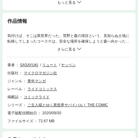
もっと見る
作品情報
気付けば、そこは異世界だった。荒野と森の境目という、見知らぬ土地に
転移してしまったコースケは、安全な場所を確保しようと森へ向かった。
たどり着いた森でサバイバルをしていたところ、ゲームのようにアイテム
を取得・生産する能力を仕えることに気付き、これで生活が楽になる！と
思いきや…突如、美人ダークエルフに襲われ――!?WEBコミック誌「コミ
ックライド」2020年4月号～8月号を収録同単話版第1話から第6話までを
著者
SASAYUKi
リュート
ヤッペン
収録しています。
出版社
マイクロマガジン社
ジャンル
青年マンガ
レーベル
ライドコミックス
掲載誌
コミックライド
シリーズ
ご主人様とゆく異世界サバイバル！ THE COMIC
電子版配信開始日
2020/09/30
ファイルサイズ
72.67 MB