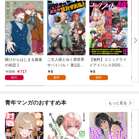
賭けからはじまる最後
ご主人様とゆく異世界
【無料】コミックライ
【無
の初恋 1
サバイバル！ 第1話
ドアドバンス2020年1
ット
【単話版】
0月創刊準備号(vol.01)
クラ
896
717
0
0
0
溜ま
割引
無料
無料
第1
青年マンガのおすすめ本
もっと見る