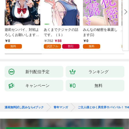
遊莉センパイ、対戦よ
あくまでクジャクの話
みんなの秘密を暴露し
異世
ろしくお願いします。
です。（１）
ます(1)
1
0
792
88
0
7
無料
試読フル
割引
無料
試
新刊配信予定
ランキング
キャンペーン
無料
漫画無料試し読みならdブック
青年マンガ
ご主人様とゆく異世界サバイバル！ THE 