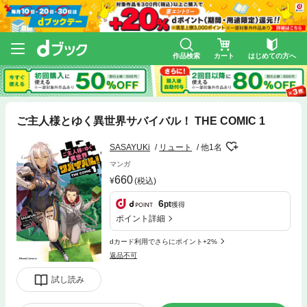
作品検索
カート
はじめての方へ
ご主人様とゆく異世界サバイバル！ THE COMIC 1
SASAYUKi
リュート
他1名
マンガ
660
(税込)
6
pt
獲得
ポイント詳細
dカード利用でさらにポイント+2%
返品不可
試し読み