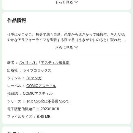
もっと見る
作品情報
仕事はそこそこ、独身で悠々自適、恋愛から遠ざかって幾数年。そんな穏
やかなアラフォーライフを謳歌する浮ヶ谷（うきがや）のもとに現れたの
は、年下のイケメンエリート・進藤（しんどう）。進藤とはなにかと相性
が悪く、ナメられ怒られ、ふりまわされぎみ…。ノンケ食いまくりのビッ
チな過去がある浮ヶ谷は、進藤のイケメンっぷりに「昔なら狙ってたか
も」と思ったりもするけれど、ばかばかしいと己を一笑に付す。だがある
著者
ひがしづむ
アスティル編集部
日、進藤の「とある秘密」を知って関係に変化が…？ 若手辛辣エリート
出版社
ライブコミックス
×元ビッチおじさんの凸凹な歳の差ラブ！
ジャンル
BLマンガ
レーベル
COMICアスティル
掲載誌
COMICアスティル
シリーズ
おとなの恋は不器用なので
電子版配信開始日
2023/10/18
ファイルサイズ
6.45 MB