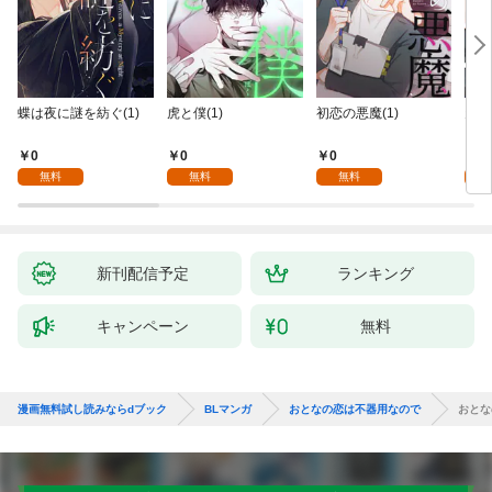
蝶は夜に謎を紡ぐ(1)
虎と僕(1)
初恋の悪魔(1)
天使
を～M
nc
0
0
0
0
無料
無料
無料
新刊配信予定
ランキング
キャンペーン
無料
漫画無料試し読みならdブック
BLマンガ
おとなの恋は不器用なので
おとな