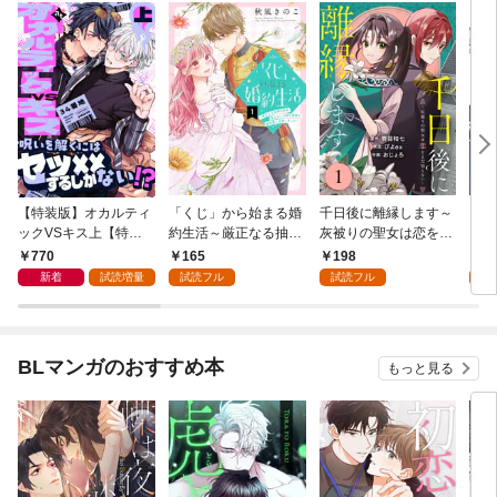
【特装版】オカルティ
「くじ」から始まる婚
千日後に離縁します～
その
ックVSキス上【特典
約生活～厳正なる抽選
灰被りの聖女は恋をま
に執
付き】
の結果、笑わない次期
だ知らない～（1）
770
165
198
1
公爵様の婚約者に当選
新着
試読増量
試読フル
試読フル
試
しました～（１）
BLマンガのおすすめ本
もっと見る