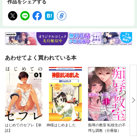
作品をシェアする
あわせてよく買われている本
はじめてのセフレ【単
神様はじめました
痴辱の教室 転校生の不
会長
話】
埒な調教（分冊版）