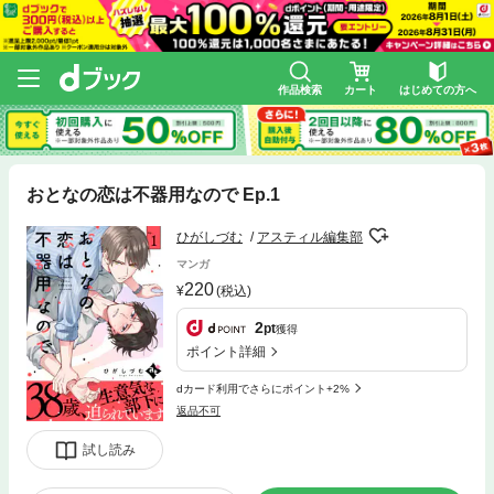
作品検索
カート
はじめての方へ
おとなの恋は不器用なので Ep.1
ひがしづむ
アスティル編集部
マンガ
220
(税込)
2
pt
獲得
ポイント詳細
dカード利用でさらにポイント+2%
返品不可
試し読み