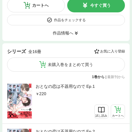
カートへ
今すぐ買う
作品をチェックする
作品情報へ
シリーズ
全16冊
お気に入り登録
未購入巻をまとめて買う
1巻から
|
最新刊から
おとなの恋は不器用なので Ep.1
220
試し読み
カートへ
おとなの恋は不器用なので Ep.2