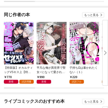
同じ作者の本
もっと見る
【特装版】オカルティ
平凡な俺が異世界で聖
子持ちΩは暴かれたく
ウソ
ックVSキス上【特典
女♂になって愛される
ない（１）
い e
付き】
BLアンソロジー
770
990
220
2
新着
試読増量
新着
試読フル
試
ライブコミックスのおすすめ本
もっと見る