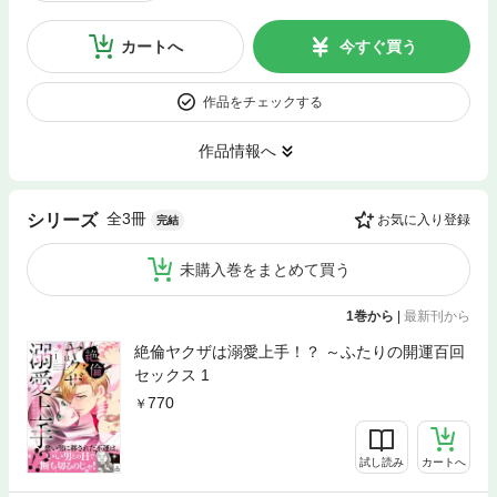
カートへ
今すぐ買う
作品をチェックする
作品情報へ
全3冊
シリーズ
お気に入り登録
完結
未購入巻をまとめて買う
1巻から
|
最新刊から
絶倫ヤクザは溺愛上手！？ ～ふたりの開運百回
セックス 1
770
試し読み
カートへ