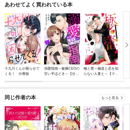
あわせてよく買われている本
十九川くんが困らせて
溺愛指南～敏腕CEOの
極と蕾～極道と恋を知
蜜と
くる！ 分冊版
甘い手ほどき～【分冊
らない人妻と～【マイ
版】
クロ】
同じ作者の本
もっと見る