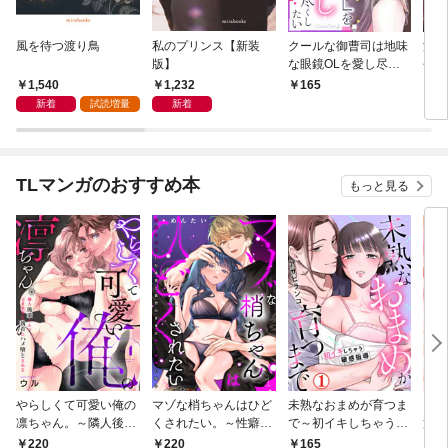
風を待つ渡り鳥
私のプリンス【新装
クールな御曹司は地味
濃蜜
版】
な眼鏡OLを愛し尽く
長の
したい【分冊版】 1
版】
1,540
1,232
165
1
話
新着
試読増量
新着
TLマンガのおすすめ本
もっと見る
やらしくて可愛い俺の
マゾな梢ちゃんはひど
未熟なおまめが育つま
お見
凛ちゃん。～隣人後輩
くされたい。～性癖マ
で～初イキしちゃう敏
筋肉
くんのイキすぎた執着
ッチした後輩と欲望の
感指導～1
絶寸
220
220
165
1