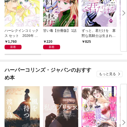
ハーレクインコミック
甘い毒【分冊版】 1話
ずっと、君だけを 寡
ずっ
ス セット 2026年 vo
黙な黒騎士は生まれ変
な黒
l.1078
わりの元王女を今度こ
りの
1,760
220
825
2
そ手放さない 上【単
手放
新着
新着
行本版】【電子限定ペ
ーパー付】
ハーパーコリンズ・ジャパンのおすす
もっと見る
め本