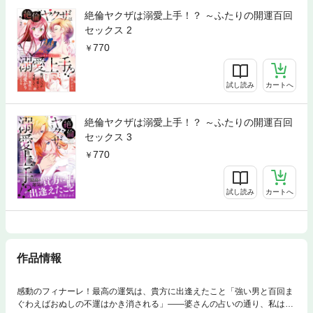
絶倫ヤクザは溺愛上手！？ ～ふたりの開運百回
セックス 2
770
試し読み
カートへ
絶倫ヤクザは溺愛上手！？ ～ふたりの開運百回
セックス 3
770
試し読み
カートへ
作品情報
感動のフィナーレ！最高の運気は、貴方に出逢えたこと「強い男と百回ま
ぐわえばおぬしの不運はかき消される」――婆さんの占いの通り、私は、