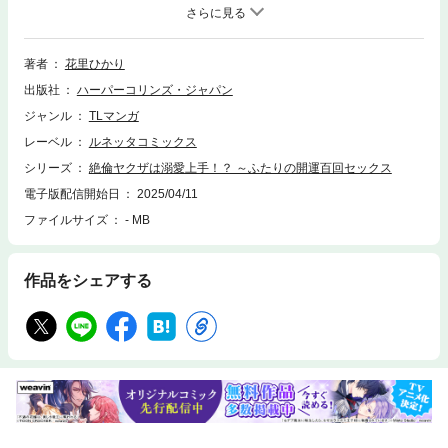
この上ない幸せを手に入れた……。ピンチの時に颯爽に現れて、葵を救っ
た蜂須賀という男は、真輝と花鈴の幼なじみだった。彼は花鈴の死に深い
闇を感じ取り、葵に「鳳条組から出ていけ」と言うし、真輝も二度と愛す
る人を失いたくないと葵を突き放す……。しかし、葵はすでに心に決めて
著者
花里ひかり
いた。真輝を愛して、彼と一緒に居ること――。花鈴の死の真相、真輝の
出版社
ハーパーコリンズ・ジャパン
過去、そして葵と真輝の未来……ついに感動のフィナーレ!!
ジャンル
TLマンガ
レーベル
ルネッタコミックス
シリーズ
絶倫ヤクザは溺愛上手！？ ～ふたりの開運百回セックス
電子版配信開始日
2025/04/11
ファイルサイズ
- MB
作品をシェアする