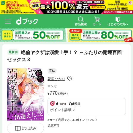
作品検索
カート
はじめての方へ
絶倫ヤクザは溺愛上手！？ ～ふたりの開運百回
最新刊
セックス 3
完結
花里ひかり
マンガ
770
(税込)
7
pt
獲得
ポイント詳細
dカード利用でさらにポイント+2%
返品不可
試し読み