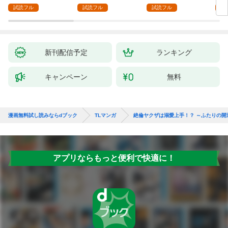
にハメ堕とされる～(1)
ままにセックスしたら
1【
試読フル
試読フル
試読フル
試
～(1)
付き
新刊配信予定
ランキング
キャンペーン
無料
漫画無料試し読みならdブック
TLマンガ
絶倫ヤクザは溺愛上手！？ ～ふたりの開
アプリならもっと便利で快適に！