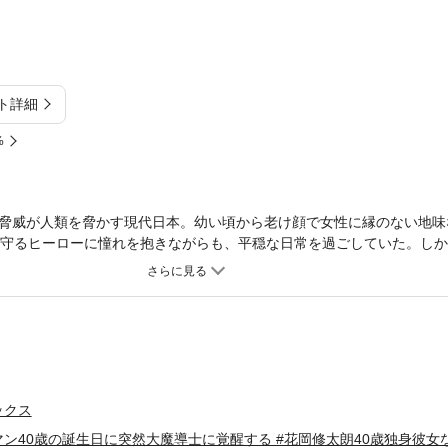
ト詳細
%
脅威が人類を脅かす現代日本。幼い頃から老け顔で女性に縁のない地味
を守るヒーローに憧れを抱きながらも、平穏な日常を過ごしていた。しか
人類を守る防衛機構の一員として新たな人生がスタートする。30歳童貞
貞で「大魔導士」に覚醒しました!? イケオジ主人公が周囲を魅了するダ
ックス
ン40歳の誕生日に突然大魔導士に覚醒する #花岡修太朗40歳独身彼女