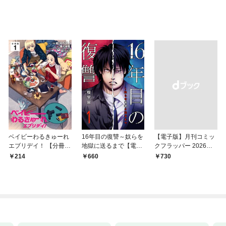
ベイビーわるきゅーれ
16年目の復讐～奴らを
【電子版】月刊コミッ
エブリデイ！ 【分冊
地獄に送るまで【電子
クフラッパー 2026年9
版】 1
単行本版】１
月号
214
660
￥730