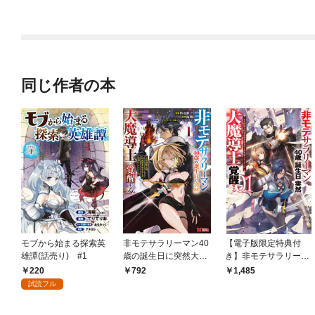
られ、両思いだった聖
～引退したはずが成り
ローライフ～ブラック
女と命を奪われた俺、
行きで美少女ギャルの
ギルドから解放されて
過去に戻ってすべてを
師匠になったらなぜか
気ままに鍛冶してた
取り戻す～
めちゃくちゃ懐かれた
ら、伝説の魔刀が生ま
～
れていました～【分冊
版】
同じ作者の本
モブから始まる探索英
非モテサラリーマン40
【電子版限定特典付
雄譚(話売り) #1
歳の誕生日に突然大魔
き】非モテサラリーマ
導士に覚醒する #花岡
ン40歳の誕生日に突然
220
792
1,485
修太朗40歳独身彼女な
大魔導士に覚醒する1
試読フル
しが世界トレンド1位
＃花岡修太朗40歳独身
（コミック） 1
彼女なしが世界トレン