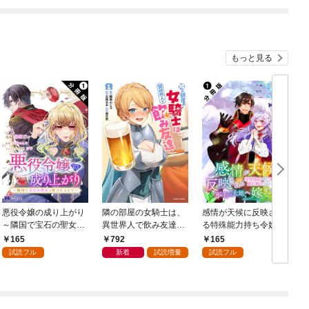
もっと見る
悪役令嬢の成り上がり
隣の部屋の女騎士は、
感情が天候に反映され
～隣国で宝石の聖女と
異世界人で飲み友達
る特殊能力持ち令嬢は
呼ばれるまで～（コミ
（コミック） 1
婚約解消されたので不
165
792
165
ック） 分冊版 1
毛の大地へ嫁ぎたい
ク
試読フル
新着
試読増量
試読フル
（コミック） 分冊版 1