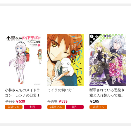
小林さんちのメイドラ
ミイラの飼い方 1
断罪されている悪役令
ゴン カンナの日常 1
嬢と入れ替わって婚約
者たちをぶっ飛ばした
770
539
770
539
165
ら、溺愛が待っていま
試読フル
割引
試読フル
割引
試読フル
した（コミック） 分冊
版 1