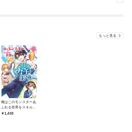
の剣術師範だったの
版】
に、大成した弟子たち
が俺を放ってくれない
件～
もっと見る
俺はこのモンスターあ
ふれる世界をスキル
〈ガチャ〉で生き抜
1,430
く ～最初に出たのは
美味しいパンでした～