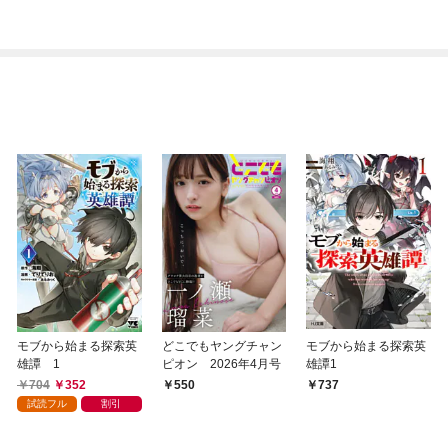
れますか？
チート持ちの背景男子
生徒だったようです。
（コミック）
モブから始まる探索英
どこでもヤングチャン
モブから始まる探索英
雄譚 1
ピオン 2026年4月号
雄譚1
704
352
550
737
試読フル
割引