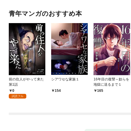
青年マンガのおすすめ本
前の住人がやって来た
シアワセな家族１
16年目の復讐～奴らを
第1話
地獄に送るまで１
0
154
165
試読フル