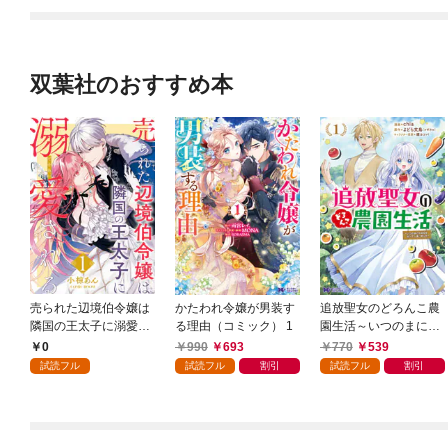
ド1位
双葉社のおすすめ本
売られた辺境伯令嬢は
かたわれ令嬢が男装す
追放聖女のどろんこ農
隣国の王太子に溺愛さ
る理由（コミック） 1
園生活～いつのまにか
れる 1
隣国を救ってしまいま
0
990
693
770
539
した～（コミック） 1
試読フル
試読フル
割引
試読フル
割引