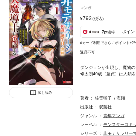
マンガ
792
(税込)
ポイン
7
pt
獲得
dカード利用でさらにポイント+2
返品不可
ダンジョンが出現し、魔物の
修太朗40歳（童貞）は人類
に突然ステータスが覚醒！ 
はなれなかったけど40歳童
試し読み
英雄譚開幕！
著者
核電猴子
海翔
出版社
双葉社
ジャンル
青年マンガ
レーベル
モンスターコミ
シリーズ
非モテサラリーマ