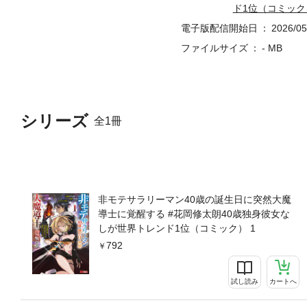
ド1位（コミック
電子版配信開始日
2026/05
ファイルサイズ
- MB
シリーズ
全1冊
非モテサラリーマン40歳の誕生日に突然大魔
導士に覚醒する #花岡修太朗40歳独身彼女な
しが世界トレンド1位（コミック） 1
792
試し読み
カートへ