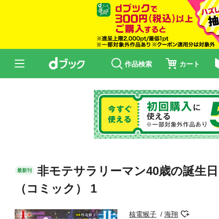
作品検索
カート
非モテサラリーマン40歳の誕生日
最新刊
（コミック） 1
核電猴子
海翔