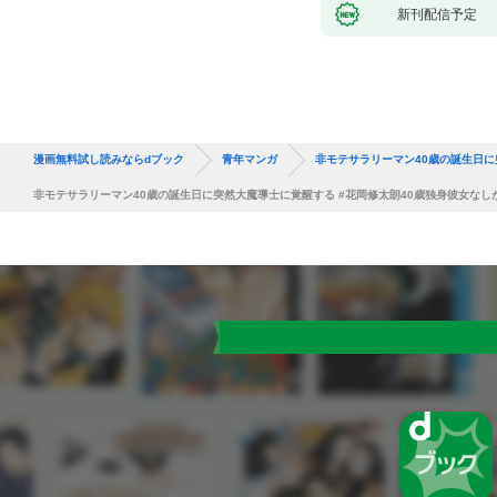
新刊配信予定
漫画無料試し読みならdブック
青年マンガ
非モテサラリーマン40歳の誕生日に
非モテサラリーマン40歳の誕生日に突然大魔導士に覚醒する #花岡修太朗40歳独身彼女なし