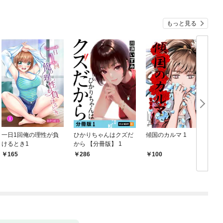
もっと見る
一日1回俺の理性が負
ひかりちゃんはクズだ
傾国のカルマ 1
けるとき1
から 【分冊版】 1
版
165
286
100