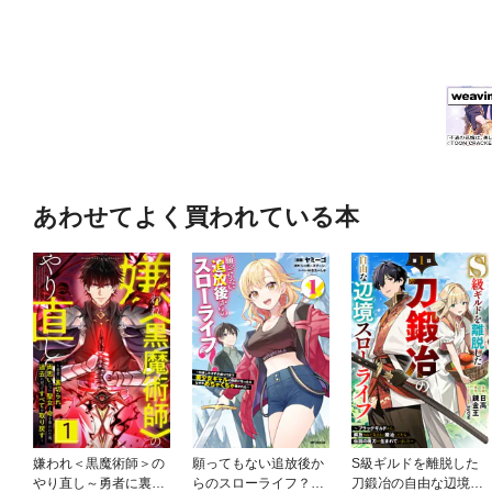
あわせてよく買われている本
嫌われ＜黒魔術師＞の
願ってもない追放後か
S級ギルドを離脱した
やり直し～勇者に裏切
らのスローライフ？
刀鍛冶の自由な辺境ス