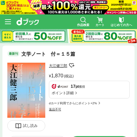
作品検索
カート
はじめての方へ
文学ノート 付＝１５篇
最新刊
大江健三郎
1,870
(税込)
17
pt
獲得
ポイント詳細
dカード利用でさらにポイント+2%
返品不可
試し読み