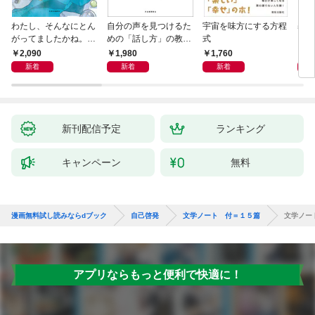
わたし、そんなにとん
自分の声を見つけるた
宇宙を味方にする方程
基地
がってましたかね。
めの「話し方」の教
式
るた
獅子座、Ａ型、丙午は
室 Ｏｒａｃｙ（オラ
2,090
1,980
1,760
2,
めぐる
シー）
新着
新着
新着
新刊配信予定
ランキング
キャンペーン
無料
漫画無料試し読みならdブック
自己啓発
文学ノート 付＝１５篇
文学ノー
アプリならもっと便利で快適に！