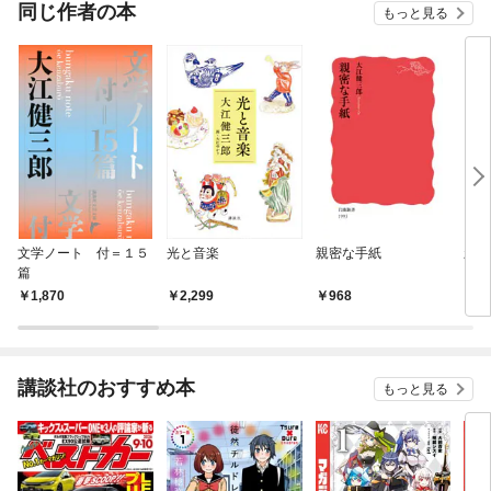
OMIC
同じ作者の本
もっと見る
文学ノート 付＝１５
光と音楽
親密な手紙
新年
篇
1,870
2,299
968
1,
講談社のおすすめ本
もっと見る