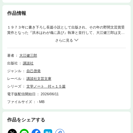
作品情報
１９７３年に書き下ろし長篇小説として出版され、その年の野間文芸賞受
賞作となった『洪水はわが魂に及び』執筆と並行して、大江健三郎は文芸
誌「新潮」１９７０年１２月から１９７３年８月にかけて６回の「文学ノ
ート」を発表する。これは一般的なイメージでの創作ノートとは大きく異
なる、作品を創造することに関する詳細な自己分析の集積である。また
「付＝15篇」とされる、最終的に長篇小説『洪水はわが魂に及び』から省
著者
大江健三郎
かれた細部の１５篇は、執筆中の作品と作家にとってどうしても必要な要
出版社
講談社
素であった。最終稿としての長篇小説、執筆中の作家の意識の詳細な自己
分析、執筆途上では作品そのものと作家にとって必要不可欠だった細部、
ジャンル
自己啓発
この三者をあわせ読むことで、大江健三郎という稀有な作家の想像力のあ
レーベル
講談社文芸文庫
りよう全体が明瞭となるのである。
シリーズ
文学ノート 付＝１５篇
電子版配信開始日
2026/06/11
ファイルサイズ
- MB
作品をシェアする