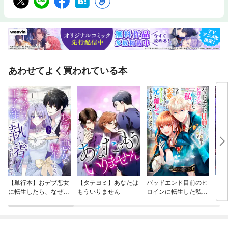
あわせてよく買われている本
【単行本】おデブ悪女
【タテヨミ】あなたは
バッドエンド目前のヒ
【タ
に転生したら、なぜか
もういりません
ロインに転生した私、
リ〜
ラスボス王子様に執着
今世では恋愛するつも
されています
りがチートな兄が離し
てくれません！？@C