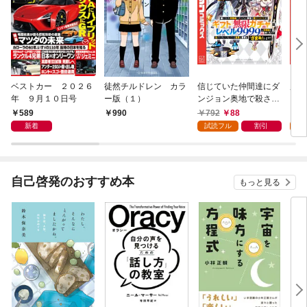
ベストカー ２０２６
徒然チルドレン カラ
信じていた仲間達にダ
魔女
年 ９月１０日号
ー版（１）
ンジョン奥地で殺され
かけたがギフト『無限
589
792
88
7
990
ガチャ』でレベル９９
新着
試読フル
割引
試
９９の仲間達を手に入
れて元パーティーメン
バーと世界に復讐＆
『ざまぁ！』します！
自己啓発のおすすめ本
もっと見る
（１）