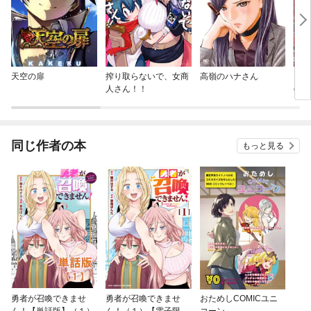
天空の扉
搾り取らないで、女商
高嶺のハナさん
モン
人さん！！
ck
同じ作者の本
もっと見る
勇者が召喚できませ
勇者が召喚できませ
おためしCOMICユニ
ん！【単話版】（１）
ん！（１）【電子限定
コーン