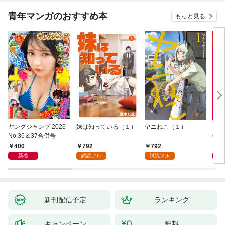
青年マンガのおすすめ本
もっと見る
ヤングジャンプ 2026
妹は知っている（１）
ヤニねこ（１）
モー
No.36＆37合併号
6・3
日発
400
792
792
4
新着
試読フル
試読フル
新刊配信予定
ランキング
キャンペーン
無料