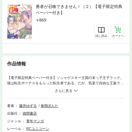
勇者が召喚できません！（２）【電子限定特典
ペーパー付き】
869
試し読み
カートへ
作品情報
【電子限定特典ペーパー付き】ソシャゲスキー王国の末っ子王子ラック。
彼は転生ボーナスをもらった転生者である。だが、気楽で自由な王族ライ
フを過ごせるかと思ったら、生まれたのは魔王軍と人類が戦っている物騒
な世界。ラックは16歳の成人を迎え、召喚魔法が正式に解禁になったこと
で、勇者召喚に望みを賭ける。しかし、SSR以上の確定演出が魔法陣に現
れるものの、召喚されるのは、見た目も中身もクセの強すぎる変態美女ば
著者
藤井ゆずる
春雨ぽんた
かり。そのたびにトラブルが引き起こされて、国内でのラックの王族とし
出版社
徳間書店
ての評判も毎度ダダ下がり。それでも、勇者召喚の際に与えられていたチ
ート能力だけは本物。なんだかんだと彼女たちの面倒を見てくれる彼への
ジャンル
青年マンガ
秘密の恩返しで今日も王国の平和とラックの危機はこっそりと守られてい
レーベル
RCユニコーン
たのである。