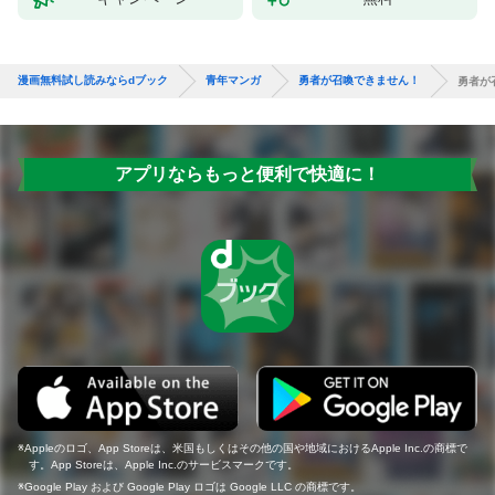
漫画無料試し読みならdブック
青年マンガ
勇者が召喚できません！
勇者が
アプリならもっと便利で快適に！
Appleのロゴ、App Storeは、米国もしくはその他の国や地域におけるApple Inc.の商標で
す。App Storeは、Apple Inc.のサービスマークです。
Google Play および Google Play ロゴは Google LLC の商標です。