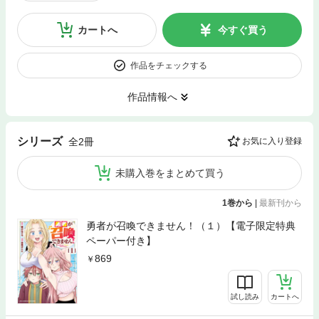
カートへ
今すぐ買う
作品をチェックする
作品情報へ
シリーズ
全2冊
お気に入り登録
未購入巻をまとめて買う
1巻から
|
最新刊から
勇者が召喚できません！（１）【電子限定特典
ペーパー付き】
869
試し読み
カートへ