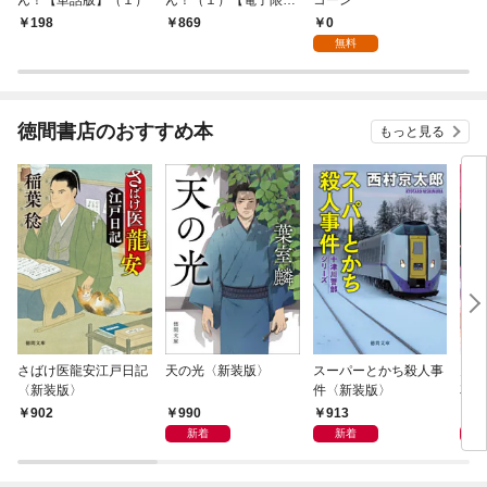
特典ペーパー付き】
0
198
869
無料
徳間書店のおすすめ本
もっと見る
さばけ医龍安江戸日記
天の光〈新装版〉
スーパーとかち殺人事
鬼に
〈新装版〉
件〈新装版〉
花嫁
に溺
990
913
8
902
新着
新着