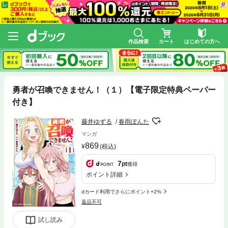
作品検索
カート
はじめての方へ
勇者が召喚できません！（１）【電子限定特典ペーパー
付き】
藤井ゆずる
春雨ぽんた
マンガ
869
(税込)
7
pt
獲得
ポイント詳細
dカード利用でさらにポイント+2%
返品不可
試し読み