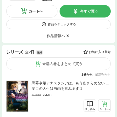
カートへ
今すぐ買う
作品をチェックする
作品情報へ
全2冊
シリーズ
お気に入り登録
完結
未購入巻をまとめて買う
1巻から
|
最新刊から
黒幕令嬢アナスタシアは、もうあきらめない 二
度目の人生は自由を掴みます 1
880
440
試し読み
カートへ