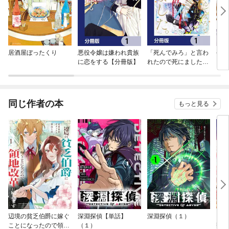
居酒屋ぼったくり
悪役令嬢は嫌われ貴族
「死んでみろ」と言わ
手札
に恋をする【分冊版】
れたので死にました。
ア
【分冊版】
同じ作者の本
もっと見る
辺境の貧乏伯爵に嫁ぐ
深淵探偵【単話】
深淵探偵（１）
【単
ことになったので領地
（１）
華 