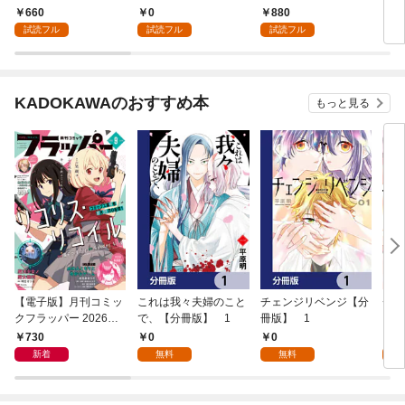
改革に励みます ～th
660
0
880
1
e letter from Boule～１
試読フル
試読フル
試読フル
【電子書店共通特典イ
ラスト付】
KADOKAWAのおすすめ本
もっと見る
【電子版】月刊コミッ
これは我々夫婦のこと
チェンジリベンジ【分
チェ
クフラッパー 2026年9
で、【分冊版】 1
冊版】 1
月号
730
0
0
7
新着
無料
無料
試