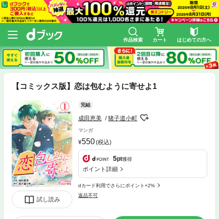
作品検索
カート
はじめての方へ
【コミックス版】恋は包むように寄せよ1
完結
成田恵美
猪子道小町
マンガ
550
(税込)
5
pt
獲得
ポイント詳細
dカード利用でさらにポイント+2%
返品不可
試し読み