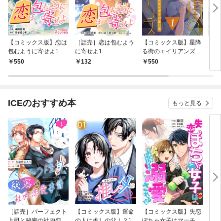
【コミックス版】恋は
［話売］恋は包むよう
【コミックス版】星降
［話
包むように寄せよ1
に寄せよ1
る街のエイリアンズ ～
イリ
シングルマザーの憂い
マザ
550
132
550
1
恋～1
ICEのおすすめ本
もっと見る
［話売］パーフェクト
【コミックス版】運命
【コミックス版】失恋
［話
上司と秘密の社内恋愛
の人は推しの父！？1
ぽちゃ女子はマッチョ
あな