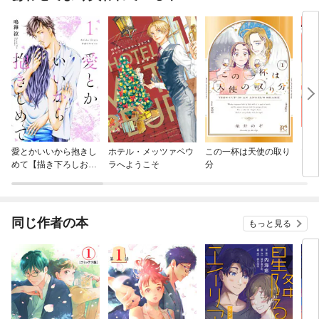
愛とかいいから抱きし
ホテル・メッツァペウ
この一杯は天使の取り
マイ
めて【描き下ろしおま
ラへようこそ
分
け付き特装版】
同じ作者の本
もっと見る