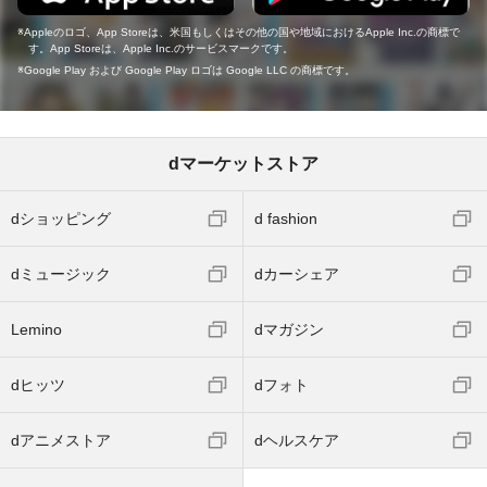
Appleのロゴ、App Storeは、米国もしくはその他の国や地域におけるApple Inc.の商標で
す。App Storeは、Apple Inc.のサービスマークです。
Google Play および Google Play ロゴは Google LLC の商標です。
dマーケットストア
dショッピング
d fashion
dミュージック
dカーシェア
Lemino
dマガジン
dヒッツ
dフォト
dアニメストア
dヘルスケア