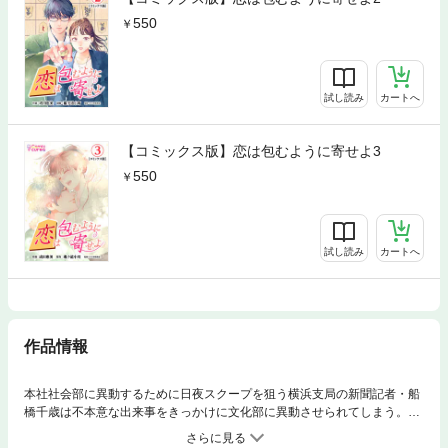
550
試し読み
カートへ
【コミックス版】恋は包むように寄せよ3
550
試し読み
カートへ
作品情報
本社社会部に異動するために日夜スクープを狙う横浜支局の新聞記者・船
橋千歳は不本意な出来事をきっかけに文化部に異動させられてしまう。将
棋担当となるが、独特の文化と性格の悪いトップ棋士・四条碧と接して一