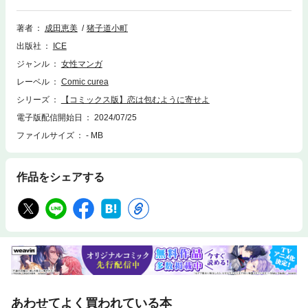
気に将棋が苦手に。しかし、取材を進めるうちに見る目が変わり…!? 女性
新聞記者と天才棋士のこじらせラブストーリー!!
著者
成田恵美
猪子道小町
出版社
ICE
ジャンル
女性マンガ
レーベル
Comic curea
シリーズ
【コミックス版】恋は包むように寄せよ
電子版配信開始日
2024/07/25
ファイルサイズ
- MB
作品をシェアする
あわせてよく買われている本