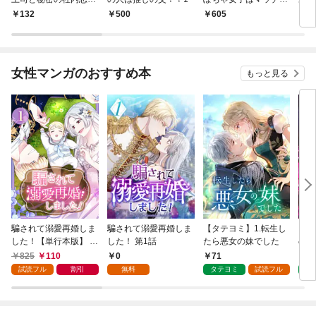
事情1
なトレーナーに溺愛さ
ませ
132
500
605
1
れる！？1
女性マンガのおすすめ本
もっと見る
騙されて溺愛再婚しま
騙されて溺愛再婚しま
【タテヨミ】1.転生し
【タ
した！【単行本版】 1
した！ 第1話
たら悪女の妹でした
の私
巻
825
110
0
71
7
試読フル
割引
無料
タテヨミ
試読フル
タ