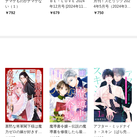
ナマケものがナマケな
ＢＥ・ＬＯＶＥ 2024
月刊！スピリッツ 202
い（１）
年12月号 [2024年11月
4年5月号（2024年3月
1日発売]
27日発売号）
792
679
750
寡黙な将軍閣下様は魔
魔導書令嬢～伝説の魔
アフター・ミッドナイ
力ゼロの嫁が好きすぎ
導書を修復したら最強
ト・スキン［ばら売