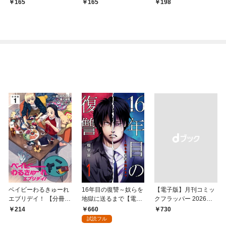
る～なぜか旦那様の心
の精霊が味方になりま
り］ 第1話
165
165
198
の声が聞こえます！？
した（クールな王弟殿
～［1話売り］ story0
下がなぜかいつもそば
1
にいます）～［ばら売
り］ 第1話
ベイビーわるきゅーれ
16年目の復讐～奴らを
【電子版】月刊コミッ
エブリデイ！ 【分冊
地獄に送るまで【電子
クフラッパー 2026年9
版】 1
単行本版】１
月号
660
214
￥730
試読フル