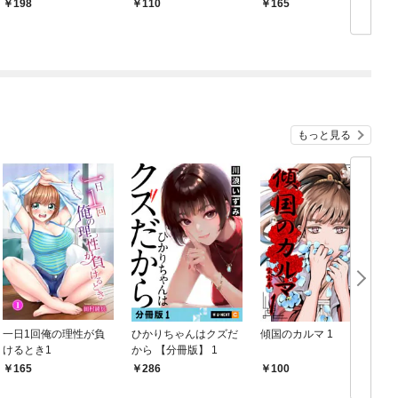
第1話
第1話
198
110
165
もっと見る
一日1回俺の理性が負
ひかりちゃんはクズだ
傾国のカルマ 1
けるとき1
から 【分冊版】 1
版
165
286
100