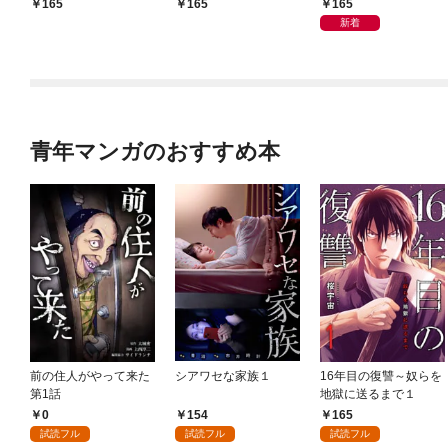
り］ 第1話
息に腕を折られたの
［ばら売り］ 第1話
165
165
165
で、責任とってもらい
新着
ます～［ばら売り］
第1話
青年マンガのおすすめ本
前の住人がやって来た
シアワセな家族１
16年目の復讐～奴らを
第1話
地獄に送るまで１
0
154
165
試読フル
試読フル
試読フル