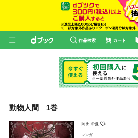
作品検索
カート
動物人間 1巻
岡田卓也
マンガ