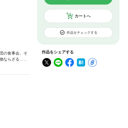
カートへ
作品をチェックする
作品をシェアする
集団の食事会。そ
物ならざる…ナ
ロは、この村のリ
、衝撃の展開の
至・刺激的すぎ