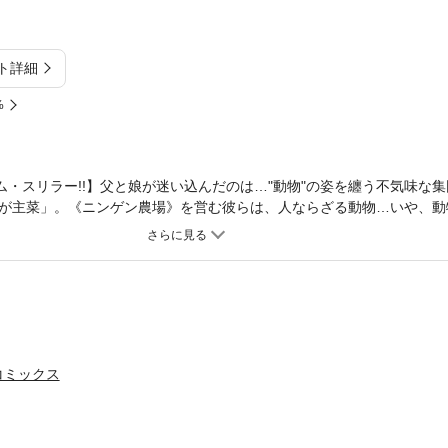
ト詳細
%
ム・スリラー!!】父と娘が迷い込んだのは…"動物"の姿を纏う不気味な
が主菜」。《ニンゲン農場》を営む彼らは、人ならざる動物…いや、動
なし"を受けることになる――。一方、農場の労働者である《山猫》のネ
アーネストとの邂逅により、とある記憶を取り戻すが…？戦慄の世界観
べる」ことの意味……。現代の寝ぼけた倫理観に牙をむく、トラウマ必
コミックス