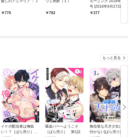
愛しのアニマリア ： 1
ワニ男爵（１）
モーニング 2018年 43
号 [2018年9月27日発
売]
770
792
377
もっと見る
イケボ配信者は俺狙
吸血バーへようこそ
無自覚な天才少女は気
い！？［ばら売り］
［ばら売り］ 第1話
付かない[ばら売り]