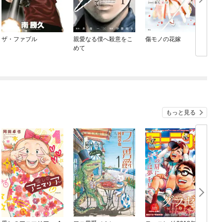
ザ・ファブル
親愛なる僕へ殺意をこ
傷モノの花嫁
H
めて
もっと見る