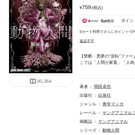
759
(税込)
ポイン
6
pt
獲得
dカード利用でさらにポイント+2
返品不可
【禁断・悪夢の"逆転"ファー
こでは「人間が家畜」「人肉
ニカ。親子は最悪の"おもて
ーダーを務める《鹿》の男・
試し読み
連続、あなたに問う「命を食
著者
岡田卓也
る【逆転寓話】。
出版社
白泉社
ジャンル
青年マンガ
レーベル
ヤングアニマル
掲載誌
ヤングアニマル
シリーズ
動物人間