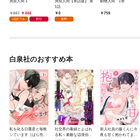
洞窟人間 1
洞窟人間【単話版】 第
動物人間 1巻
1話
887
444
0
759
試読フル
割引
無料
白泉社のおすすめ本
私を叱る日鷹君と毎晩
社交界の毒婦とよばれ
新入社員の藤くんに今
シています［ばら売
る私～素敵な辺境伯令
夜も甘く抱かれてます