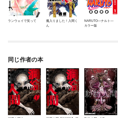
ランウェイで笑って
魔入りました！入間く
NARUTO—ナルト—
ん
カラー版
同じ作者の本