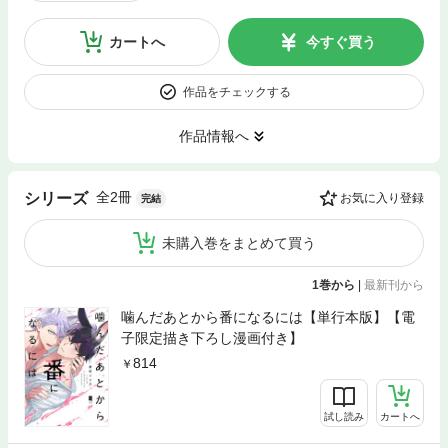
カートへ
今すぐ買う
作品をチェックする
作品情報へ
全2冊
シリーズ
お気に入り登録
完結
未購入巻をまとめて買う
1巻から
|
最新刊から
噛んだあとから番になるには【単行本版】【電
子限定描き下ろし漫画付き】
814
試し読み
カートへ