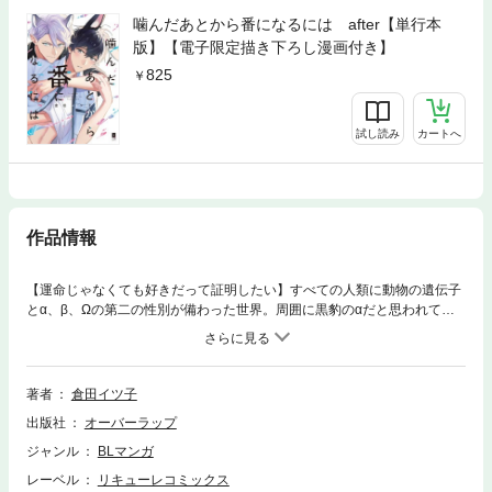
噛んだあとから番になるには after【単行本
版】【電子限定描き下ろし漫画付き】
825
試し読み
カートへ
作品情報
【運命じゃなくても好きだって証明したい】すべての人類に動物の遺伝子
とα、β、Ωの第二の性別が備わった世界。周囲に黒豹のαだと思われてい
る黒瀬（くろせ）には、実はウサギのΩという秘密がある。“発情期もまだ
の半端者”と卑屈に独りを貫く黒瀬だったが、純血のオオカミαとして有名
な灰尾（はいお）とのお見合いで事態は一変。灰尾の前で初めての発情期
が訪れ、思いがけず番になってしまう。医療の発達により『番の解消』が
著者
倉田イツ子
可能になった社会だからこそ身体だけでなく心から惹かれ合いたいと望む
出版社
オーバーラップ
灰尾。一途な想いに心を開き始める黒瀬だが――…◆単行本収録の描き下
ろし後日談（いじわるＨ）付き◇電子限定の描き下ろし漫画（発情期の原
ジャンル
BLマンガ
因は…）収録
レーベル
リキューレコミックス