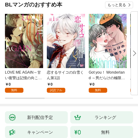
BLマンガのおすすめ本
もっと見る
LOVE ME AGAIN～甘
恋するサイコの白雪く
Got you！ Wonderlan
ビバ
い復讐は記憶の向こう
ん第1話
d ～男だらけの極限ラ
鳥は
側～(1)
ブ～(1)
【全
0
0
0
0
無料
試読フル
無料
新刊配信予定
ランキング
キャンペーン
無料