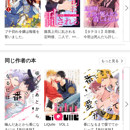
ブチ切れ令嬢は報復を
腹黒上司に乱される
【タテヨミ】旦那様、
弱虫
誓いました。
定時後、二人で、××
今世は死んだら許しま
×。
せん
同じ作者の本
もっと見る
噛んだあとから番にな
LiQulle VOL.1
番になるまで愛でてか
VER
るには【単行本版】
じって【単行本版】
ース