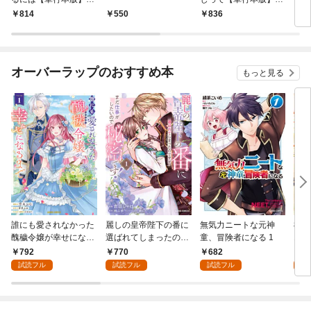
【電子限定描き下ろし
【電子限定描き下ろし
VO
814
550
836
8
漫画付き】
漫画付き】
オーバーラップのおすすめ本
もっと見る
誰にも愛されなかった
麗しの皇帝陛下の番に
無気力ニートな元神
8歳
醜穢令嬢が幸せになる
選ばれてしまったので
童、冒険者になる 1
1
まで 1
すが、まだ仕事がした
792
770
682
7
いので秘密です！ 1
試読フル
試読フル
試読フル
試