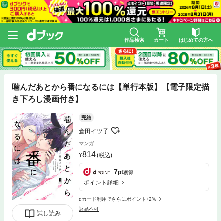
作品検索
カート
はじめての方へ
噛んだあとから番になるには【単行本版】【電子限定描
き下ろし漫画付き】
完結
倉田イツ子
マンガ
814
(税込)
7
pt
獲得
ポイント詳細
dカード利用でさらにポイント+2%
返品不可
試し読み