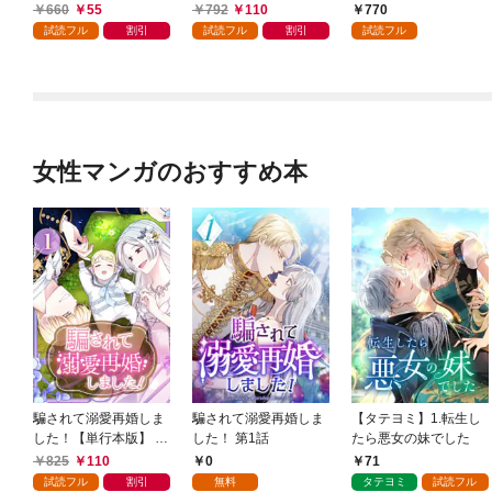
1巻
婚約辞退してハイヒー
だと追放されたので、
660
55
792
110
770
ラーを目指します～ 1
無駄スキル【リサイク
試読フル
割引
試読フル
割引
試読フル
巻【特典イラスト付
ル】を使ってゴミ扱い
き】
されたモノたちで海上
都市を築きます～ 1巻
【特典イラスト付き】
女性マンガのおすすめ本
騙されて溺愛再婚しま
騙されて溺愛再婚しま
【タテヨミ】1.転生し
した！【単行本版】 1
した！ 第1話
たら悪女の妹でした
巻
825
110
0
71
試読フル
割引
無料
タテヨミ
試読フル