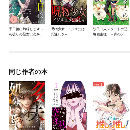
千日後に離縁します～
呪物少女─イジメには
領民０人スタートの辺
灰被りの聖女は恋をま
死返しを─
境領主様 ～青のディ
だ知らない～
アスと蒼角の乙女～
同じ作者の本