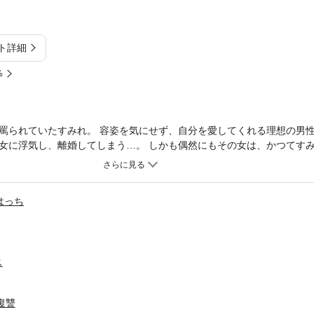
ト詳細
%
罵られていたすみれ。 容姿を気にせず、自分を愛してくれる理想の男
女に浮気し、離婚してしまう…。 しかも偶然にもその女は、かつてす
―――。 自分から男を奪った女、そして自分を捨てた旦那へ復讐を誓う
れた女への、苛烈な復讐が始まる。
はっち
ス
復讐