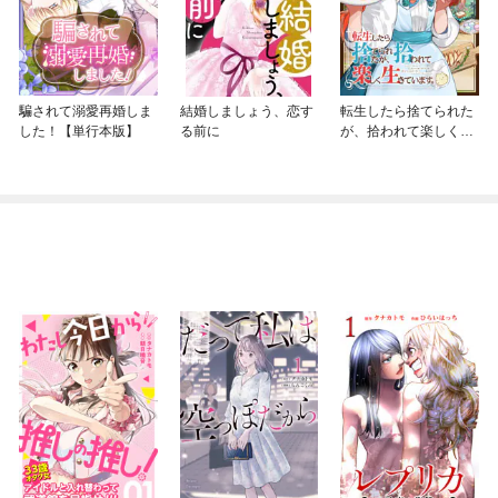
騙されて溺愛再婚しま
結婚しましょう、恋す
転生したら捨てられた
した！【単行本版】
る前に
が、拾われて楽しく生
きています。（分冊
版）