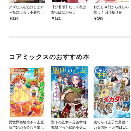
クズな夫を処分します
【分冊版】だって私は
わたし今日から推しの
～私にはもう不要な
空っぽだから 1
推し！ 分冊版 1巻
「ゴミ」なので～（分
220
121
165
冊版） 【第1話】
コアミックスのおすすめ本
異世界領地改革～土魔
聖印の乙女～元薬学研
棄てられ王子の最強イ
法で始める公共事業～
究員だった侯爵令嬢は
カダ国家 ～お前はゴミ