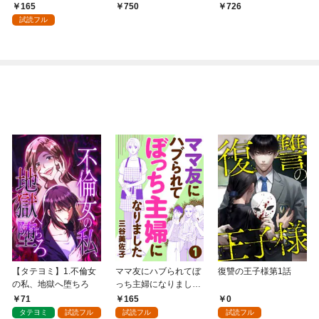
だと追放されたので、
165
750
726
無駄スキル【リサイク
試読フル
ル】を使ってゴミ扱い
されたモノたちで海上
都市を築きます～ 分冊
版 1巻
【タテヨミ】1.不倫女
ママ友にハブられてぼ
復讐の王子様第1話
の私、地獄へ堕ちろ
っち主婦になりました
【分冊版】 1
71
165
0
タテヨミ
試読フル
試読フル
試読フル