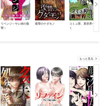
リベンジ～サレ姉の復
復讐のケダモノ
コミュ障、異世界へ行
讐～
く
O
もっと見る