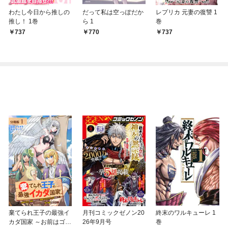
わたし今日から推しの
だって私は空っぽだか
レプリカ 元妻の復讐 1
推し！ 1巻
ら 1
巻
737
770
737
棄てられ王子の最強イ
月刊コミックゼノン20
終末のワルキューレ 1
カダ国家 ～お前はゴミ
26年9月号
巻