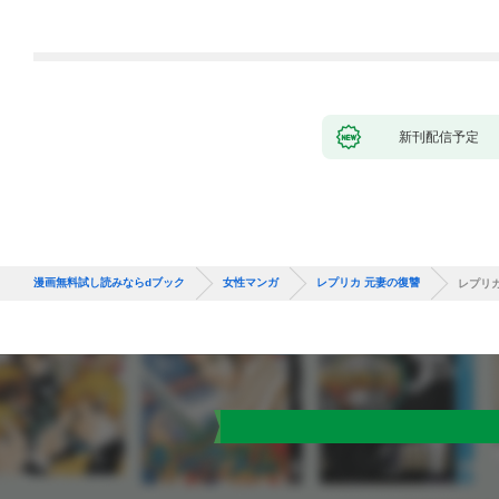
新刊配信予定
漫画無料試し読みならdブック
女性マンガ
レプリカ 元妻の復讐
レプリカ