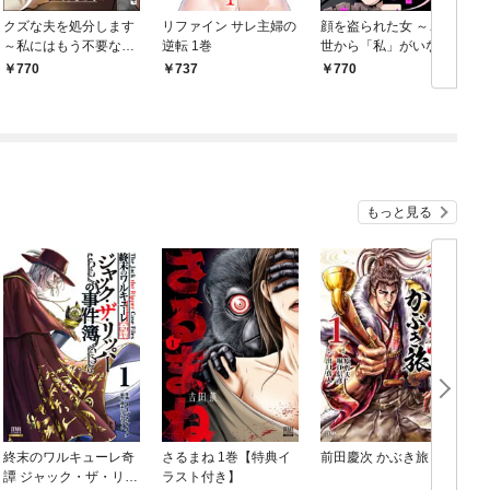
クズな夫を処分します
リファイン サレ主婦の
顔を盗られた女 ～この
～私にはもう不要な
逆転 1巻
世から「私」がいなく
「ゴミ」なので～
なる～ （1）
770
737
770
（1）
もっと見る
終末のワルキューレ奇
さるまね 1巻【特典イ
前田慶次 かぶき旅 1巻
譚 ジャック・ザ・リッ
ラスト付き】
伝