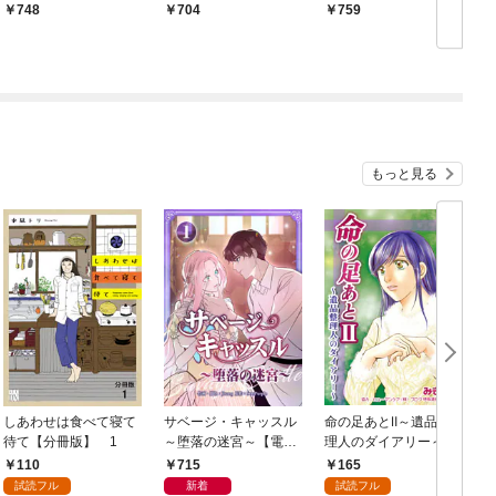
パーの事件簿 1巻【特
748
704
759
典イラスト付き】
もっと見る
しあわせは食べて寝て
サベージ・キャッスル
命の足あとⅡ～遺品整
待て【分冊版】 1
～堕落の迷宮～【電子
理人のダイアリー～
単行本版】 第1巻
1巻
110
715
165
試読フル
新着
試読フル