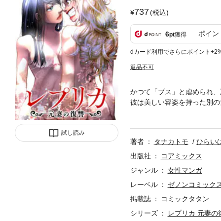
737
(税込)
ポイン
6
pt
獲得
dカード利用でさらにポイント+2
返品不可
かつて「ブス」と虐められ、
彼は美しい容姿を持った別の
ていた主犯、その人であった
え、名前を変え、宿縁で結ば
試し読み
著者
タナカトモ
ひらい
出版社
コアミックス
ジャンル
女性マンガ
レーベル
ゼノンコミック
掲載誌
コミックタタン
シリーズ
レプリカ 元妻の