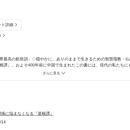
ント詳細
%
界最高の処世訓」◇穏やかに、ありのままで生きるための智慧儒教・仏
根譚』。およそ400年前に中国で生まれたこの書には、現代の私たちに
ントが詰まっています。●「さびしい」だけで、人とつながらない●比
ないときほど、言動に注意せよ●すぐに悪口を言うな、軽々しく人を褒め
歩譲れる人が、結局はうまくいく比べない勇気、一歩譲る知恵、本当の
関係で悩まないように。「不変の処世術」を丁寧にわかりやすく紹介し
関係に悩まなくなる『菜根譚』
/14