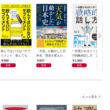
飲んではいけないサプ
「天気」が動かした日
一目置かれるリーダー
リメント 飲んでもい
本史 歴史を変えた戦
の戦略的話し方 アナ
いサプリメント
い、飢饉、未解決事
ウンサーが教える言葉
968
847
1,980
件……のカラクリ
を相手に届ける技術
新着
新着
新着
もっと見る