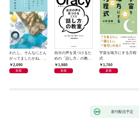
わたし、そんなにとん
自分の声を見つけるた
宇宙を味方にする方程
がってましたかね。
めの「話し方」の教
式
獅子座、Ａ型、丙午は
室 Ｏｒａｃｙ（オラ
2,090
1,980
1,760
めぐる
シー）
新着
新着
新着
新刊配信予定