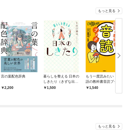
もっと見る
言の葉配色辞典
暮らしを整える 日本の
もう一度読みたい 国
しきたり（きずな出
語の教科書音読ブック
版）
2,200
1,500
1,540
もっと見る