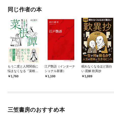
同じ作者の本
もう二度と人間関係に
江戸艶語（インターナ
眠れなくなるほど面白
悩まなくなる『菜根
ショナル新書）
い 図解 歎異抄
譚』
1,760
1,100
1,089
三笠書房のおすすめ本