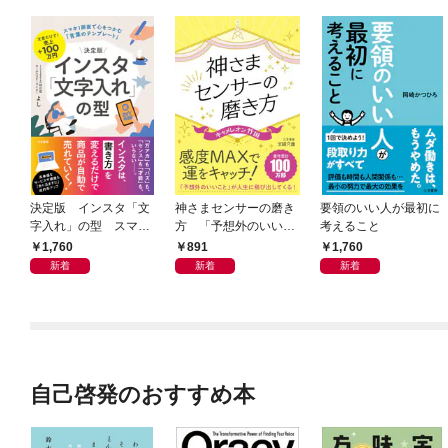
決定版 インスタ「文
神さまセンサーの磨き
要領のいい人が最初に
字入れ」の型 スマホ
方 「予想外のいいこ
考えること
１画面で心をつかむ
と」が人生に飛び出し
1,760
891
1,760
「言葉のテンプレー
てくる！
新着
新着
新着
ト」
自己啓発のおすすめ本