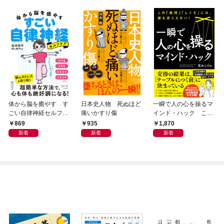
体から脳を癒やす す
日本史人物 死ぬほど
一瞬で人の心を操るマ
ごい自律神経セルフケ
痛いかすり傷
インド・ハック この
ア
「表情」「しぐさ」に
869
935
1,870
は、誰も逆らえない！
新着
新着
新着