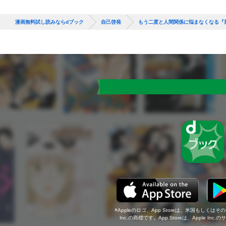
漫画無料試し読みならdブック
自己啓発
もう二度と人間関係に悩まなくなる『
Appleのロゴ、App Storeは、米国もしくはそ
Inc.の商標です。App Storeは、Apple In