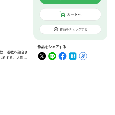
カートへ
作品をチェックする
作品をシェアする
教・道教を融合さ
も通ずる、人間関
べる相手は「昨日
るな●「嫉妬心」
謙虚さ、動じない
ます。