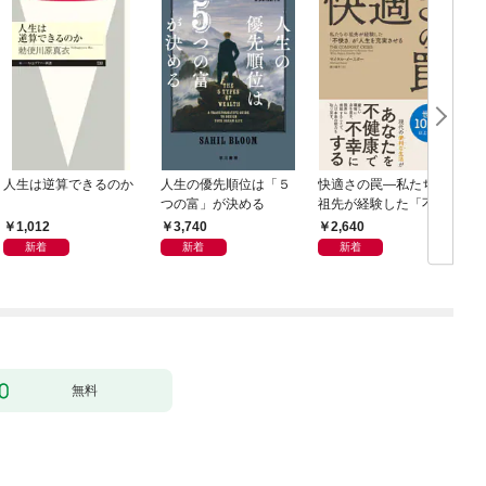
人生は逆算できるのか
人生の優先順位は「５
快適さの罠―私たちの
つの富」が決める
祖先が経験した「不快
さ」が人生を充実させ
1,012
3,740
2,640
る
新着
新着
新着
無料