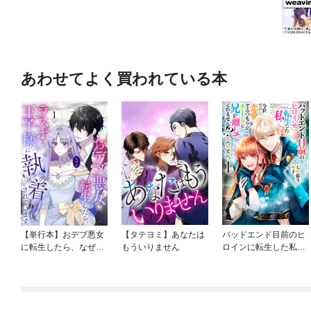
あわせてよく買われている本
【単行本】おデブ悪女
【タテヨミ】あなたは
バッドエンド目前のヒ
に転生したら、なぜか
もういりません
ロインに転生した私、
ラスボス王子様に執着
今世では恋愛するつも
されています
りがチートな兄が離し
てくれません！？@C
OMIC