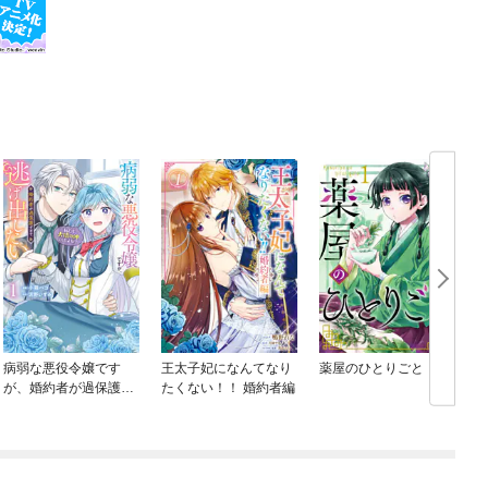
病弱な悪役令嬢です
王太子妃になんてなり
薬屋のひとりごと
が、婚約者が過保護す
たくない！！ 婚約者編
ぎて逃げ出したい(私た
ち犬猿の仲でしたよ
ね！？)