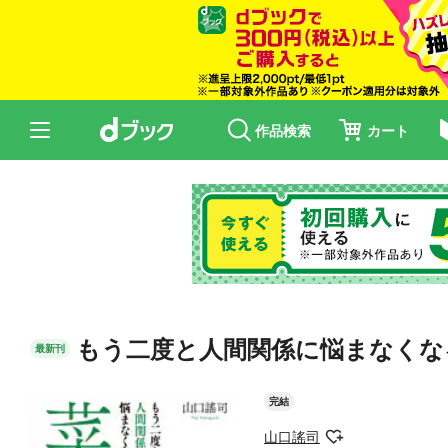
作品検索
カート
もう二度と人間関係に悩まなくな
最新刊
完結
山口謠司