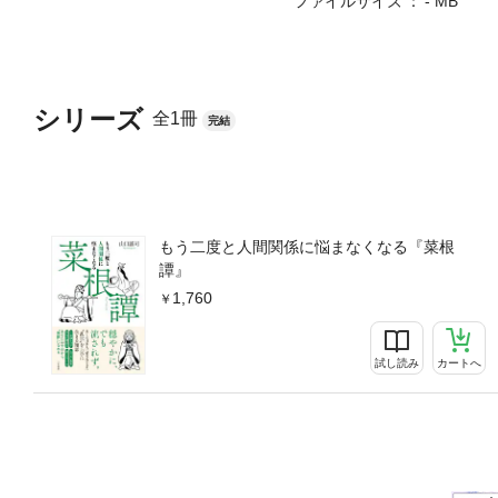
ファイルサイズ
- MB
シリーズ
全1冊
完結
もう二度と人間関係に悩まなくなる『菜根
譚』
1,760
試し読み
カートへ