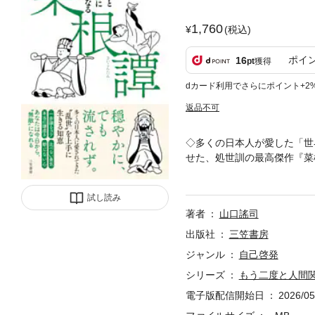
1,760
(税込)
ポイ
16
pt
獲得
dカード利用でさらにポイント+2
返品不可
◇多くの日本人が愛した「世
せた、処世訓の最高傑作『菜
係に振り回されないためのヒ
の自分」だけでいい●余裕が
試し読み
という悪魔を降伏させよ●一
著者
山口謠司
心……。あなたが、もう人間
出版社
三笠書房
ジャンル
自己啓発
シリーズ
もう二度と人間
電子版配信開始日
2026/05