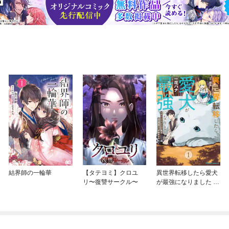
結界師の一輪華
【タテヨミ】クロユ
異世界転移したら愛犬
リ〜復讐サークル〜
が最強になりました ～
シルバーフェンリルと
俺が異世界暮らしを始
めたら～ THE COMIC