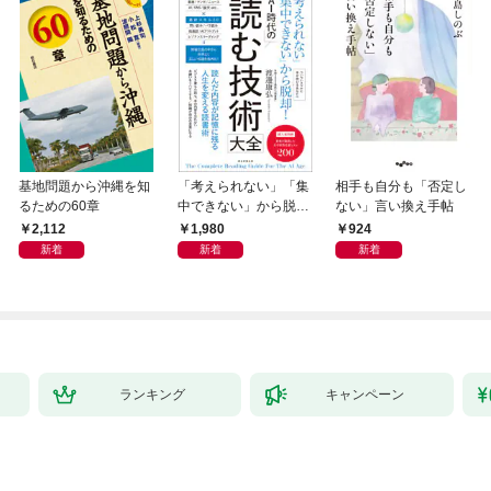
基地問題から沖縄を知
「考えられない」「集
相手も自分も「否定し
るための60章
中できない」から脱
ない」言い換え手帖
却！ AI時代の読む技
2,112
1,980
924
術大全
新着
新着
新着
ランキング
キャンペーン