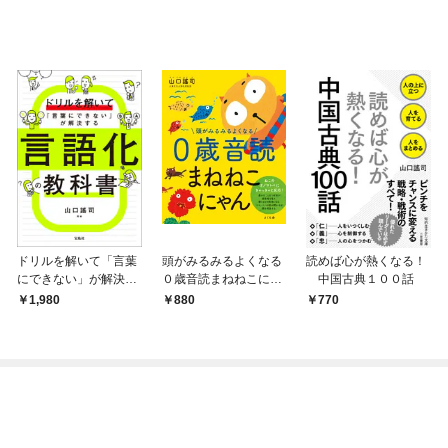
ドリルを解いて「言葉
頭がみるみるよくなる
読めば心が熱くなる！
にできない」が解決す
０歳音読まねねこにゃ
中国古典１００話
る 言語化の教科書
ん
1,980
880
770