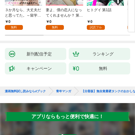
３か月なら、大丈夫だ
妻よ、僕の恋人になっ
ヒトグイ 第1話
世界
と思ってた。～留学し
てくれませんか？ 第1
レベ
た僕の留守中に、一途
話
0
0
0
0
な彼女が汚されるまで
無料
無料
試読フル
～ 1話
新刊配信予定
ランキング
キャンペーン
無料
漫画無料試し読みならdブック
青年マンガ
【分冊版】無自覚最硬タンクのおかし
アプリならもっと便利で快適に！