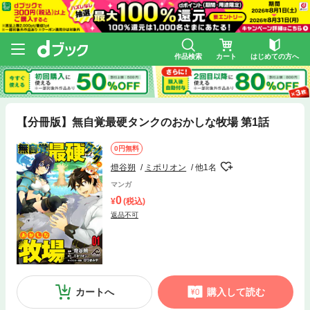
作品検索
カート
はじめての方へ
【分冊版】無自覚最硬タンクのおかしな牧場 第1話
0円無料
燈谷朔
ミポリオン
他1名
マンガ
0
(税込)
返品不可
カートへ
購入して読む