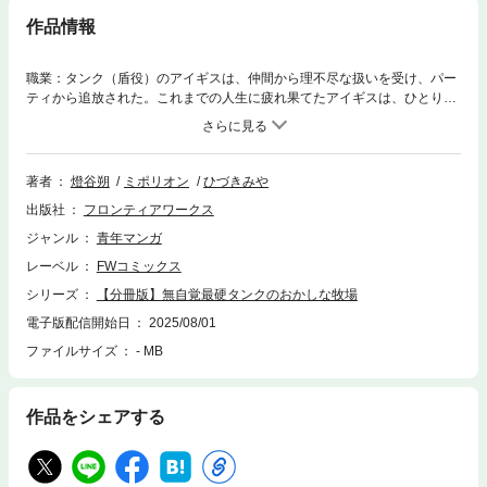
作品情報
職業：タンク（盾役）のアイギスは、仲間から理不尽な扱いを受け、パー
ティから追放された。これまでの人生に疲れ果てたアイギスは、ひとり農
業をしながらのんびり暮らすための土地を購入。が、そこは硬い地面以外
何もない不毛の地。彼の人生は、どん底かと思われた…。しかし、アイギ
ス持ち前の“硬すぎる”体によって開拓不可能な土地はみるみる耕され、古
代竜の少女・ソフィとの出会いや、伝説の神獣まで手懐けて、アイギスの
著者
燈谷朔
ミポリオン
ひづきみや
大地は誰もが驚愕する牧場へと生まれ変わっていく――！自覚なしの“最
出版社
フロンティアワークス
硬”男と、そんな彼に興味津々のソフィが繰り広げる、ちょっとおかしな牧
場生活！
ジャンル
青年マンガ
レーベル
FWコミックス
シリーズ
【分冊版】無自覚最硬タンクのおかしな牧場
電子版配信開始日
2025/08/01
ファイルサイズ
- MB
作品をシェアする