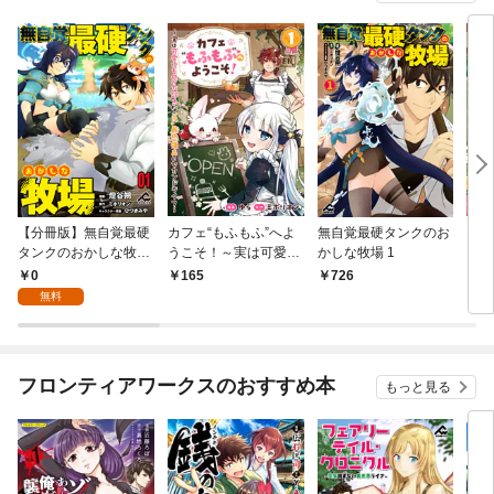
われてももう知らん！
～@COMIC
【分冊版】無自覚最硬
カフェ“もふもふ”へよ
無自覚最硬タンクのお
カフ
タンクのおかしな牧場
うこそ！～実は可愛い
かしな牧場 1
うこ
第1話
ものが大好きな“元”最
もの
0
165
726
7
恐傭兵のセカンドライ
恐傭
無料
フ～１
フ～
１
フロンティアワークスのおすすめ本
もっと見る