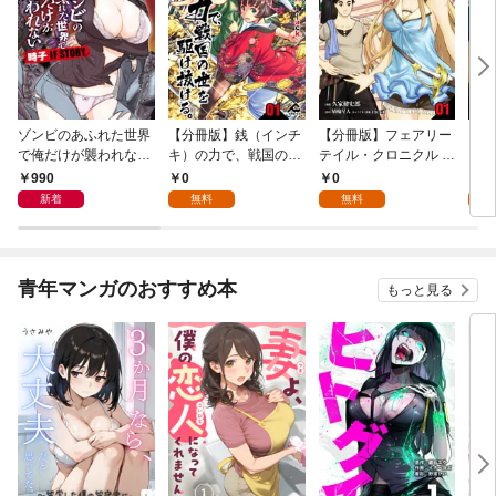
ゾンビのあふれた世界
【分冊版】銭（インチ
【分冊版】フェアリー
【分
で俺だけが襲われない
キ）の力で、戦国の世
テイル・クロニクル ～
タン
時子 IF STORY 1
を駆け抜ける。 第1話
空気読まない異世界ラ
第1
990
0
0
0
イフ～ 第1話
新着
無料
無料
青年マンガのおすすめ本
もっと見る