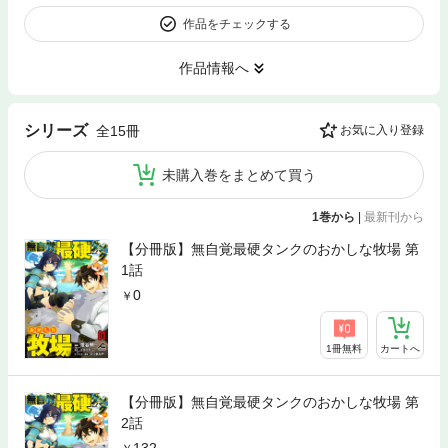
作品をチェックする
作品情報へ
シリーズ
全15冊
お気に入り登録
未購入巻をまとめて買う
1巻から
|
最新刊から
【分冊版】無自覚最硬タンクのおかしな牧場 第
1話
0
1冊無料
カートへ
【分冊版】無自覚最硬タンクのおかしな牧場 第
2話
132