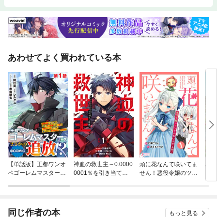
あわせてよく買われている本
【単話版】王都ワンオ
神血の救世主～0.0000
頭に花なんて咲いてま
異世
ペゴーレムマスター。
0001％を引き当て最
せん！悪役令嬢のツン
も食
まさかの追放！？～自
強へ～【電子書籍特典
がかわいすぎる件
ラー
由の身になったので弟
付】
生～
子の美人勇者たちと一
緒に最強ゴーレム作り
同じ作者の本
もっと見る
ます。戻ってこいと言