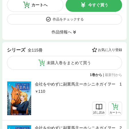
カートへ
今すぐ買う
作品をチェックする
作品情報へ
シリーズ
全115冊
お気に入り登録
未購入巻をまとめて買う
1巻から
|
最新刊から
会社をやめずに副業馬主ーホシニネガイヲー 1
110
試し読み
カートへ
会社をやめずに副業馬主ーホシニネガイヲー 2