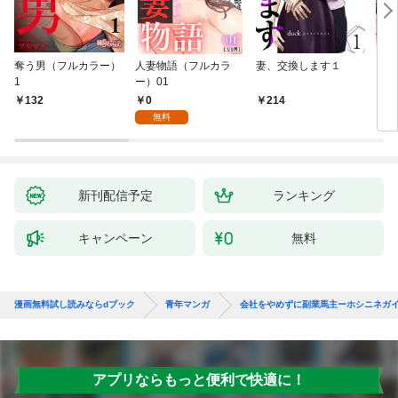
奪う男（フルカラー）
人妻物語（フルカラ
妻、交換します１
ごめ
1
ー）01
ない
0
132
214
1
無料
新刊配信予定
ランキング
キャンペーン
無料
漫画無料試し読みならdブック
青年マンガ
会社をやめずに副業馬主ーホシニネガ
アプリならもっと便利で快適に！