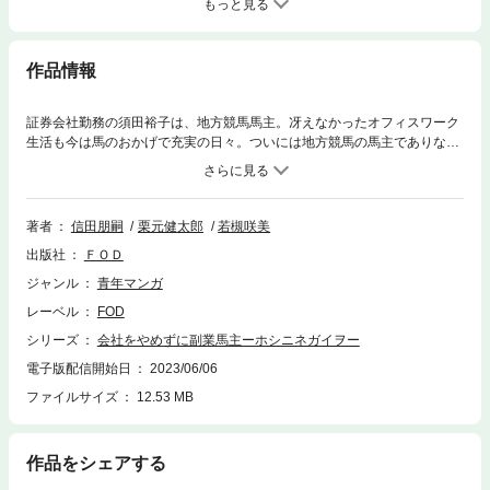
もっと見る
作品情報
証券会社勤務の須田裕子は、地方競馬馬主。冴えなかったオフィスワーク
生活も今は馬のおかげで充実の日々。ついには地方競馬の馬主でありなが
ら中央競馬にチャレンジできる馬と巡り合う。その名も「ホシニネガイ
ヲ」。須田の願いを叶えることができるのかーー？
著者
信田朋嗣
栗元健太郎
若槻咲美
出版社
ＦＯＤ
ジャンル
青年マンガ
レーベル
FOD
シリーズ
会社をやめずに副業馬主ーホシニネガイヲー
電子版配信開始日
2023/06/06
ファイルサイズ
12.53 MB
作品をシェアする