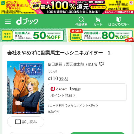
作品検索
カート
はじめての方へ
会社をやめずに副業馬主ーホシニネガイヲー 1
信田朋嗣
栗元健太郎
他1名
マンガ
110
(税込)
1
pt
獲得
ポイント詳細
dカード利用でさらにポイント+2%
返品不可
試し読み