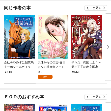
同じ作者の本
もっと見る
会社をやめずに副業馬
天使からの伝言-春日
そうだ、売国しよう～
貴族
主ーホシニネガイヲ
まなの助産師ノート- 1
天才王子の赤字国家再
生ま
ー 1
生術～ 1巻
得る
0
110
660
7
無料
ＦＯＤのおすすめ本
もっと見る