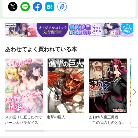
あわせてよく買われている本
ステ振りし直したので
進撃の巨人
まおゆう魔王勇者
カッ
ハーレムパラダイスを
「この我のものとな
の世
構築する
れ、勇者よ」「断
る！」