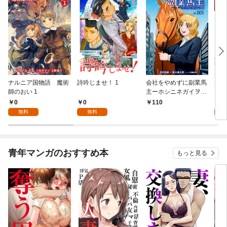
ナルニア国物語 魔術
詩吟じませ！ 1
会社をやめずに副業馬
ボー
師のおい 1
主ーホシニネガイヲ
レス
ー 1
いま
0
0
0
110
無料
無料
青年マンガのおすすめ本
もっと見る