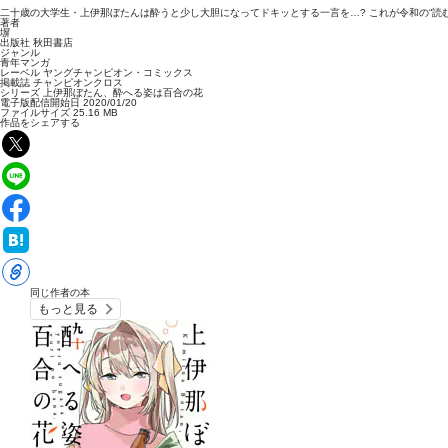
二十歳の大学生・上伊那ぼたんは酔うと少し大胆になってドキッとする一言を…? これが令和の“読
著者
塀
出版社
秋田書店
ジャンル
青年マンガ
レーベル
ヤングチャンピオン・コミックス
掲載誌
チャンピオンクロス
シリーズ
上伊那ぼたん、酔へる姿は百合の花
電子版配信開始日
2020/01/20
ファイルサイズ
25.16 MB
作品をシェアする
同じ作者の本
もっと見る