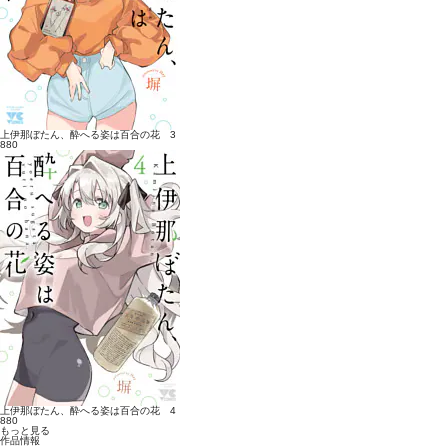
上伊那ぼたん、酔へる姿は百合の花 3
880
上伊那ぼたん、酔へる姿は百合の花 4
880
もっと見る
作品情報