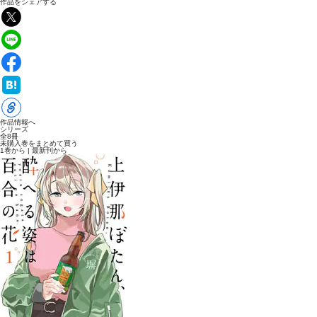
作品をシェアする
作品情報へ
シリーズ
全8冊
未購入巻をまとめて買う
1巻から
|
最新刊から