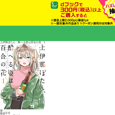
上伊那ぼたん、酔へる姿は百合の花 1
塀
返品不可