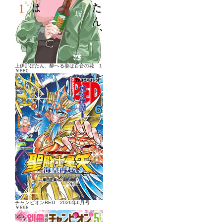
上伊那ぼたん、酔へる姿は百合の花 1
￥880
チャンピオンRED 2026年6月号
￥898