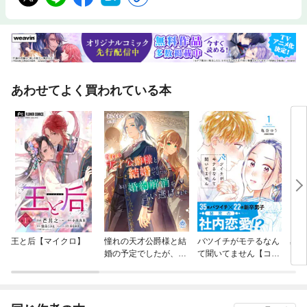
あわせてよく買われている本
王と后【マイクロ】
憧れの天才公爵様と結
バツイチがモテるなん
星降
婚の予定でしたが、本
て聞いてません【コミ
日婚約解消を言い逃げ
ックス版】
します