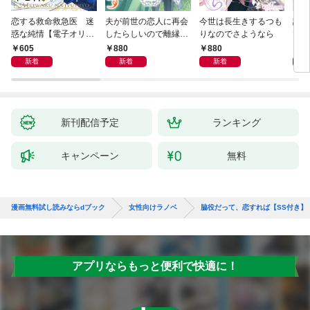
恋する救命救急医 迷
夫が前世の恋人に再会
今世は長生きするつも
話し
惑な純情【電子オリジ
したらしいので離縁し
りなのでさようなら
でし
ナル】
ます
605
880
880
1,
新着
新着
新着
新刊配信予定
ランキング
キャンペーン
無料
漫画無料試し読みならdブック
女性向けラノベ
脇役だって、恋すれば【SS付き】
アプリならもっと便利で快適に！