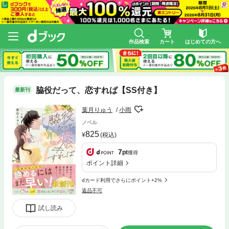
作品検索
カート
はじめての方へ
脇役だって、恋すれば【SS付き】
最新刊
葉月りゅう
小雨
ノベル
825
(税込)
7
pt
獲得
ポイント詳細
dカード利用でさらにポイント+2%
返品不可
試し読み