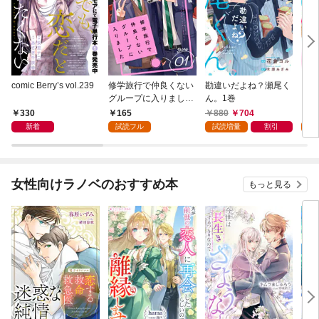
comic Berry’s vol.239
修学旅行で仲良くない
勘違いだよね？瀬尾く
ここ
グループに入りました
ん。1巻
以上
【単話版】1巻
巻
330
165
880
704
1
新着
試読フル
試読増量
割引
試
女性向けラノベのおすすめ本
もっと見る