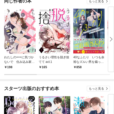
同じ作者の本
もっと見る
わたしの×××に気づか
うるさい理性を脱ぎ捨
40なふたり いつも余
うる
ないで 住み込み家政
てて act.1
裕なズルい男を煽って
てて
婦なのにひとりえっち
しまったせいで【SS
下ろ
198
165
858
7
がやめられません 【短
付き】
編】ep.1
スターツ出版のおすすめ本
もっと見る