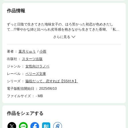
作品情報
ずっと日陰で生きてきた地味女子の、ほろ苦かった初恋が色めきだし
て…!?華やかな姉と比べられ劣等感を抱きながら生きてきた香瑚。「私は
主人公になれない」と諦めていたある日、高校の同級生・青羽と再会す
る。8年前の苦い初恋相手である彼と仕事で一緒に過ごすうち、燻ってい
た恋心が動き出す！ 無関心そうに見えて実は香瑚のことをよく見てくれ
ている青羽にときめきは募るばかり。距離は近づいているはずなのに、脇
著者
葉月りゅう
小雨
役人生を送ってきた香瑚はあと一歩踏み出せずにいたが…。
出版社
スターツ出版
ジャンル
女性向けラノベ
レーベル
ベリーズ文庫
シリーズ
脇役だって、恋すれば【SS付き】
電子版配信開始日
2025/06/10
ファイルサイズ
- MB
作品をシェアする