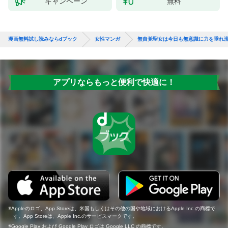
キャンペーン
無料
漫画無料試し読みならdブック
女性マンガ
無自覚聖女は今日も無意識に力を垂れ
アプリならもっと便利で快適に！
Appleのロゴ、App Storeは、米国もしくはその他の国や地域におけるApple Inc.の商標で
す。App Storeは、Apple Inc.のサービスマークです。
Google Play および Google Play ロゴは Google LLC の商標です。