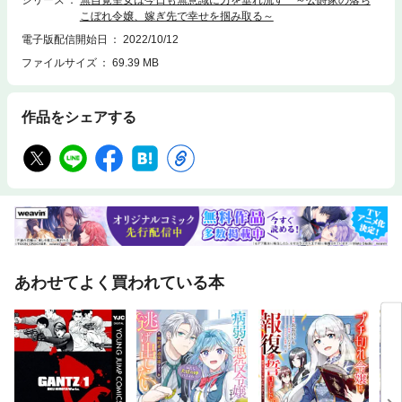
シリーズ
無自覚聖女は今日も無意識に力を垂れ流す ～公爵家の落ち
こぼれ令嬢、嫁ぎ先で幸せを掴み取る～
電子版配信開始日
2022/10/12
ファイルサイズ
69.39 MB
作品をシェアする
あわせてよく買われている本