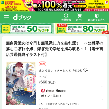
作品検索
カート
はじめての方へ
無自覚聖女は今日も無意識に力を垂れ流す ～公爵家の
落ちこぼれ令嬢、嫁ぎ先で幸せを掴み取る～１【電子書
店共通特典イラスト付】
無料
えとうヨナ
あーもんど
他1名
マンガ
660
(税込)
6
pt
獲得
ポイント詳細
dカード利用でさらにポイント+2%
返品不可