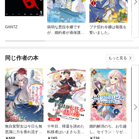
GANTZ
病弱な悪役令嬢です
ブチ切れ令嬢は報復を
私は
が、婚約者が過保護す
誓いました。
載版
ぎて逃げ出したい(私
たち犬猿の仲でしたよ
ね！？)
同じ作者の本
もっと見る
無自覚聖女は今日も無
十年目、帰還を諦めた
婚約解消のち、お引越
スキ
意識に力を垂れ流す
転移者はいまさら主人
し。セイラン・リゼル
て追
～公爵家の落ちこぼれ
公になる【分冊版】 1
の気ままで優雅な生
拓は
660
0
165
726