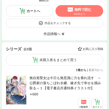
無料で読む
カートへ
09/30まで
作品をチェックする
作品情報へ
シリーズ
全8冊
お気に入り登録
未購入巻をまとめて買う
1巻から
|
最新刊から
無自覚聖女は今日も無意識に力を垂れ流す ～
公爵家の落ちこぼれ令嬢、嫁ぎ先で幸せを掴み
取る～１【電子書店共通特典イラスト付】
660
1冊無料
カートへ