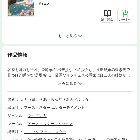
726
試し読み
カートへ
もっと見る
作品情報
容姿も能力も平凡、公爵家の”出来損ない”の少女が、政略結婚の嫁ぎ先で
見つけた暖かな”居場所”…。優秀なサンチェス公爵家には二人の姉妹がい
た。姉のフローラは才色兼備な聖女候補。妹のカロリーナは地味で才能も
ない落ちこぼれ……そんなカロリーナのもとに隣国との関係調整のため第
二皇子との縁談が舞い込む。ただし皇子は、野蛮で残酷無比と噂の人物。
「私でも役に立てるなら」と政略結婚を受け入れるカロリーナだったが、
著者
えとうヨナ
あーもんど
あんべよしろう
嫁いでみると人生が一変。噂に反して紳士的な皇子や皇后に正当に評価さ
出版社
アース・スター エンターテイメント
れ、自分を認められるように!?
ジャンル
女性マンガ
レーベル
アース・スターコミックス
掲載誌
コミック アース・スター