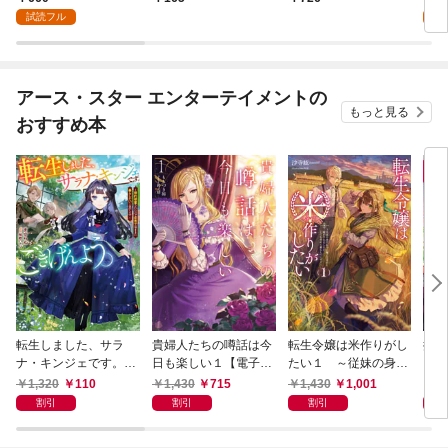
令嬢、嫁ぎ先で幸せを
巻
活。 ～才色兼備の転
版】
試読フル
掴み取る～１【電子書
生令嬢は前世チートで
店共通特典イラスト
自由を満喫します～１
付】
【電子書店共通特典イ
ラスト付】
アース・スター エンターテイメントの
もっと見る
おすすめ本
転生しました、サラ
貴婦人たちの噂話は今
転生令嬢は米作りがし
推し
ナ・キンジェです。ご
日も楽しい１【電子書
たい１ ～従妹の身代
りま
きげんよう。 ～婚約
店共通特典SS付】
わりに醜い辺境伯に嫁
ラグ
1,320
110
1,430
715
1,430
1,001
1,
破棄されたので田舎で
がされましたが、とて
し折
割引
割引
割引
気ままに暮らしたいと
も幸せに暮らしていま
店共
思います～【電子書店
す～【電子書店共通特