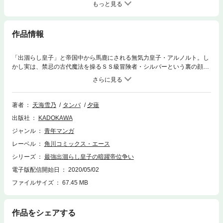
もっと見る
作品情報
「出涸らし皇子」と帝国中から馬鹿にされる無気力皇子・アルノルト。し
かし実は、禁忌の古代魔法を操るＳＳ級冒険者・シルバーという裏の顔を
持つ最強皇子だった!? 無能を演じる最強皇子の帝位争い暗躍譚、開幕！
著者
天海雪乃
タンバ
夕薙
出版社
KADOKAWA
ジャンル
青年マンガ
レーベル
角川コミックス・エース
シリーズ
最強出涸らし皇子の暗躍帝位争い
電子版配信開始日
2020/05/02
ファイルサイズ
67.45 MB
作品をシェアする