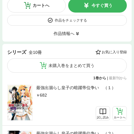
カートへ
今すぐ買う
作品をチェックする
作品情報へ
シリーズ
全10冊
お気に入り登録
未購入巻をまとめて買う
1巻から
|
最新刊から
最強出涸らし皇子の暗躍帝位争い （１）
682
試し読み
カートへ
最強出涸らし皇子の暗躍帝位争い （２）