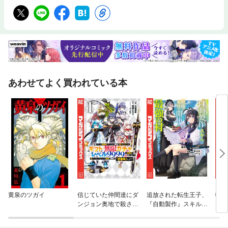
あわせてよく買われている本
黄泉のツガイ
信じていた仲間達にダ
追放された転生王子、
転生
ンジョン奥地で殺され
『自動製作』スキルで
った
かけたがギフト『無限
領地を爆速で開拓し最
術を
ガチャ』でレベル９９
強の村を作ってしまう