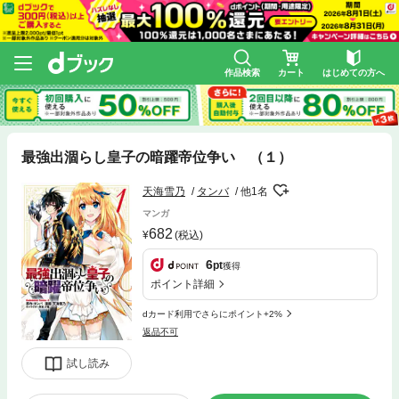
作品検索
カート
はじめての方へ
最強出涸らし皇子の暗躍帝位争い （１）
天海雪乃
タンバ
他1名
マンガ
682
(税込)
6
pt
獲得
ポイント詳細
dカード利用でさらにポイント+2%
返品不可
試し読み