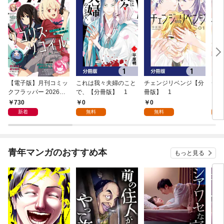
【電子版】月刊コミッ
これは我々夫婦のこと
チェンジリベンジ【分
チェ
クフラッパー 2026年9
で、【分冊版】 1
冊版】 1
月号
730
0
0
7
新着
無料
無料
試
青年マンガのおすすめ本
もっと見る