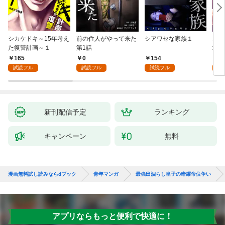
シカケドキ～15年考え
前の住人がやって来た
シアワセな家族１
16
た復讐計画～１
第1話
地獄
165
0
154
1
試読フル
試読フル
試読フル
試
新刊配信予定
ランキング
キャンペーン
無料
漫画無料試し読みならdブック
青年マンガ
最強出涸らし皇子の暗躍帝位争い
アプリならもっと便利で快適に！