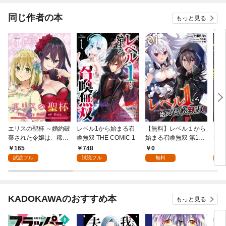
９９の仲間達を手に入
～最強クラフトスキル
れて元パーティーメン
で始める、楽々領地開
同じ作者の本
もっと見る
バーと世界に復讐＆
拓スローライフ～
『ざまぁ！』します！
エリスの聖杯 ～婚約破
レベル1から始まる召
【無料】レベル１から
【単
棄された令嬢は、稀代
喚無双 THE COMIC 1
始まる召喚無双 第1話
生存
の悪女に助けられた代
【単話版】
165
748
0
0
償として復讐に付き合
試読フル
試読フル
無料
わされます～【分冊
版】 1
KADOKAWAのおすすめ本
もっと見る