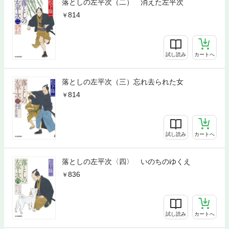
落としの左平次（二） 消えた左平次
814
試し読み
カートへ
落としの左平次（三）忘れ去られた女
814
試し読み
カートへ
落としの左平次〈四〉 いのちのゆくえ
836
試し読み
カートへ