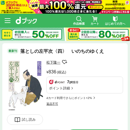
作品検索
カート
はじめての方へ
落としの左平次〈四〉 いのちのゆくえ
最新刊
松下隆一
836
(税込)
7
pt
獲得
ポイント詳細
dカード利用でさらにポイント+2%
返品不可
試し読み