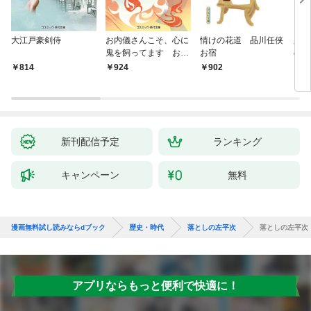
大江戸豪剣侍
お内儀さんこそ、心に
情けの花道 品川任侠
必殺
鬼を飼ってます おけ
お宿
の弦
いの戯作手帖
814
924
902
8
新刊配信予定
ランキング
キャンペーン
無料
漫画無料試し読みならdブック
歴史・時代
落としの左平次
落としの左平次
アプリならもっと便利で快適に！