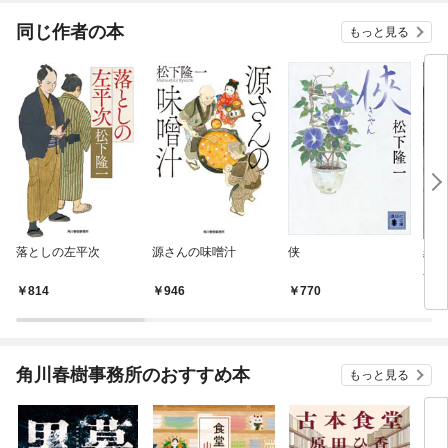
同じ作者の本
もっと見る
落としの左平次
源さんの味噌汁
侠
羅城
庫）
814
946
770
6
角川春樹事務所のおすすめ本
もっと見る