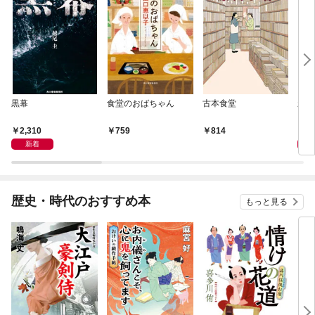
黒幕
食堂のおばちゃん
古本食堂
新
日本
2,310
7
759
814
新着
歴史・時代のおすすめ本
もっと見る