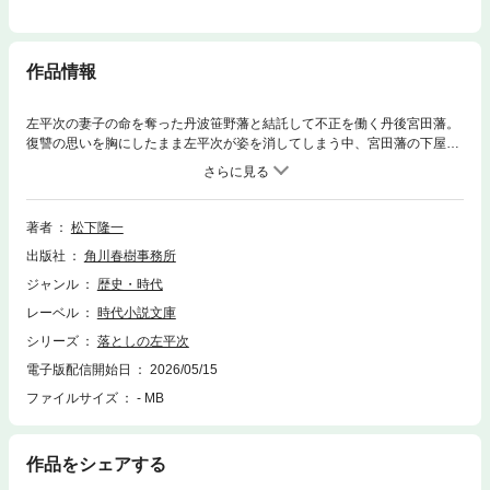
作品情報
左平次の妻子の命を奪った丹波笹野藩と結託して不正を働く丹後宮田藩。
復讐の思いを胸にしたまま左平次が姿を消してしまう中、宮田藩の下屋敷
で賭場が開帳されるとの情報を得た同心・清四郎は町方の職分を越えて探
索を始める。藩邸に忍び込んだ清四郎が目にしたのは、大名家を相手に単
身闘いを挑もうとする左平次の姿だった。無謀ともいえる二人を待つのは
果たして……（「闘いの果て」より）。ほかに「三十八年目の娘」「いの
著者
松下隆一
ちのゆくえ」の全三編を収録。見習い同心・清四郎＆神と呼ばれた元同
出版社
角川春樹事務所
心・左平次が、時に衝突しながらも事件の謎を追う大人気捕物帖シリーズ
第四弾！
ジャンル
歴史・時代
レーベル
時代小説文庫
シリーズ
落としの左平次
電子版配信開始日
2026/05/15
ファイルサイズ
- MB
作品をシェアする