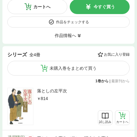
カートへ
今すぐ買う
作品をチェックする
作品情報へ
シリーズ
全4冊
お気に入り登録
未購入巻をまとめて買う
1巻から
|
最新刊から
落としの左平次
814
試し読み
カートへ