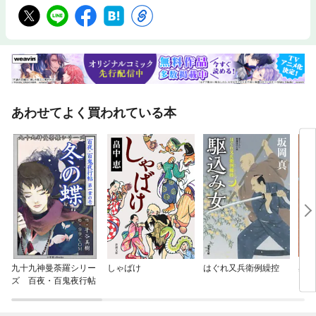
あわせてよく買われている本
九十九神曼荼羅シリー
しゃばけ
はぐれ又兵衛例繰控
奥右
ズ 百夜・百鬼夜行帖