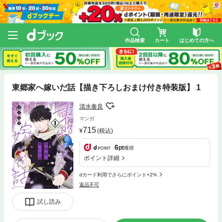
作品検索
カート
はじめての方へ
東郷家へ嫁いだ話【描き下ろしおまけ付き特装版】 1
清水奏良
マンガ
715
(税込)
6
pt
獲得
ポイント詳細
dカード利用でさらにポイント+2%
返品不可
試し読み