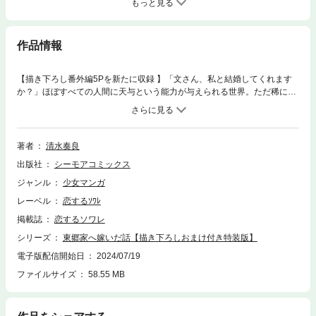
もっと見る
作品情報
【描き下ろし番外編5Pを新たに収録 】「文さん、私と結婚してくれます
か？」ほぼすべての人間に天与という能力が与えられる世界。ただ稀に、
天与がない人間が生まれ“呪い子”と呼ばれている。松方文は“呪い子”だ。幼
い頃、天与が発現しなかったため、父親に家を追い出されそうになった
が、使用人として松方家に尽くし生きてきた。強い天与を持つ弟・樹には
こき使われ、家族に虐げられる日々…。そんなある日、千里眼の一族・東
著者
清水奏良
郷家から松方家に縁談の話がくる。東郷家の長女と樹の縁談だと思ってい
出版社
シーモアコミックス
たが、当日、やってきたのは長男の正治で――？戦では負け知らずの千里
眼の末裔に見初められた“呪い子”の少女、婚姻からはじまる異能力ラブフ
ジャンル
少女マンガ
ァンタジー、開幕！【本作品は「東郷家へ嫁いだ話」第1～5巻を収録した
レーベル
恋するｿﾜﾚ
電子特装版です】【恋するソワレ】
掲載誌
恋するソワレ
シリーズ
東郷家へ嫁いだ話【描き下ろしおまけ付き特装版】
電子版配信開始日
2024/07/19
ファイルサイズ
58.55 MB