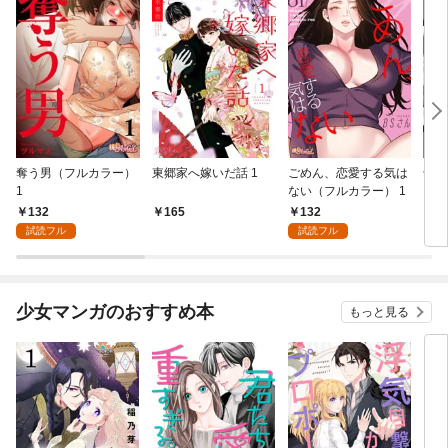
奪う男（フルカラー）
東郷家へ嫁いだ話 1
ごめん、恋愛する気は
十億
1
ない（フルカラー） 1
ちの
132
132
165
1
試読フル
試読フル
少女マンガのおすすめ本
もっと見る