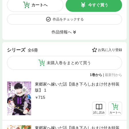
カートへ
今すぐ買う
作品をチェックする
作品情報へ
シリーズ
全6冊
お気に入り登録
未購入巻をまとめて買う
1巻から
|
最新刊から
東郷家へ嫁いだ話【描き下ろしおまけ付き特装
版】 1
715
試し読み
カートへ
東郷家へ嫁いだ話【描き下ろしおまけ付き特装