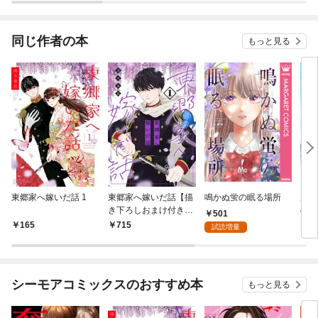
同じ作者の本
もっと見る
東郷家へ嫁いだ話 1
東郷家へ嫁いだ話【描
鳴かぬ蛍の眠る場所
別マ
き下ろしおまけ付き特
の初
501
装版】 1
165
715
5
試読増量
シーモアコミックスのおすすめ本
もっと見る