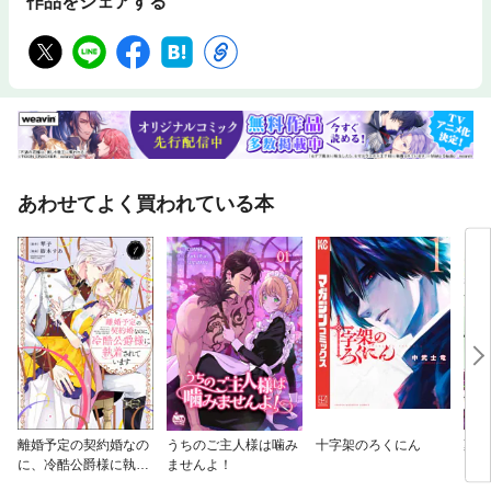
作品をシェアする
あわせてよく買われている本
離婚予定の契約婚なの
うちのご主人様は噛み
十字架のろくにん
薬屋
に、冷酷公爵様に執着
ませんよ！
されています