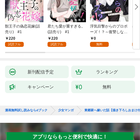
獣王子の偽恋花嫁(話
君たち愛が重すぎる。
浮気目撃からのプロポ
桜と
売り) #1
(話売り) #1
ーズ！？～復讐しなが
ら幸せになります！～
220
220
0
2
1
試読フル
試読フル
無料
試
新刊配信予定
ランキング
キャンペーン
無料
漫画無料試し読みならdブック
少女マンガ
東郷家へ嫁いだ話【描き下ろしおまけ
アプリならもっと便利で快適に！