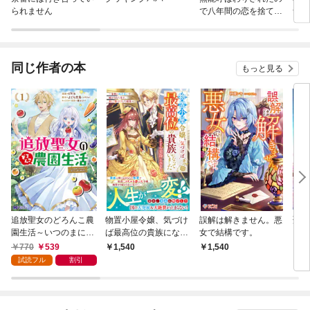
られません
で八年間の恋を捨てま
ナ・
す
きげ
同じ作者の本
もっと見る
追放聖女のどろんこ農
物置小屋令嬢、気づけ
誤解は解きません。悪
聖女
園生活～いつのまにか
ば最高位の貴族になっ
女で結構です。
され
隣国を救ってしまいま
ていました～家族に厄
の隣
770
539
1,540
1,540
9
した～（コミック） 1
介払いで嫁がされた先
を解
試読フル
割引
で、楽しく物づくりし
和に
た結果～【電子限定S
元の
S付き】
ませ
ラー