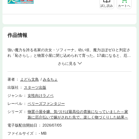
試し読み
カートへ
作品情報
強い魔力を誇る名家の次女・ソフィーナ。幼い頃、魔力ほぼゼロと判定さ
れ「恥さらし」と物置小屋に閉じ込められて育った。17歳になると、厄介
払いのため“落ちこぼれ”男爵令息に嫁がされるが――実は将来に備えコツ
コツ魔力を鍛えていたソフィーナは大喜び！ さらに令息は予想外にも紳
士で、夢に見た楽しい生活がスタート。ある日、彼が開発中の道具に何気
なく魔力を使ってみると、生活を劇的に改善する発明品に。売り出した途
著者
よどら文鳥
みるちょ
端、国中の人々が大絶賛！ 好きに物づくりを続けていくと、その才を認
出版社
スターツ出版
めた国王からどんどん叙勲され、爵位は気づけば実家を超えていて…？
ジャンル
女性向けラノベ
レーベル
ベリーズファンタジー
シリーズ
物置小屋令嬢、気づけば最高位の貴族になっていました～家
族に厄介払いで嫁がされた先で、楽しく物づくりした結果～
電子版配信開始日
2026/07/05
ファイルサイズ
- MB