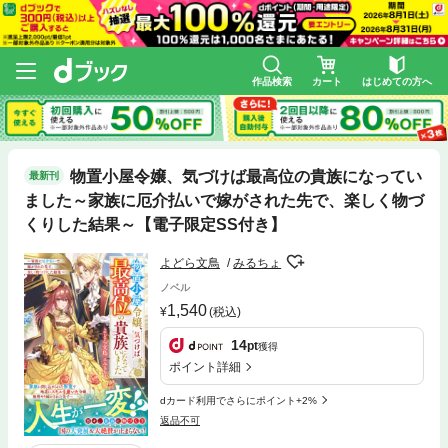
作品検索
カート
はじめての方へ
物置小屋令嬢、気づけば最高位の貴族になってい
最新刊
ました～家族に厄介払いで嫁がされた先で、楽しく物づ
くりした結果～【電子限定SS付き】
よどら文鳥
みるちょ
ノベル
1,540
(税込)
14
pt
獲得
ポイント詳細
dカード利用でさらにポイント+2%
返品不可