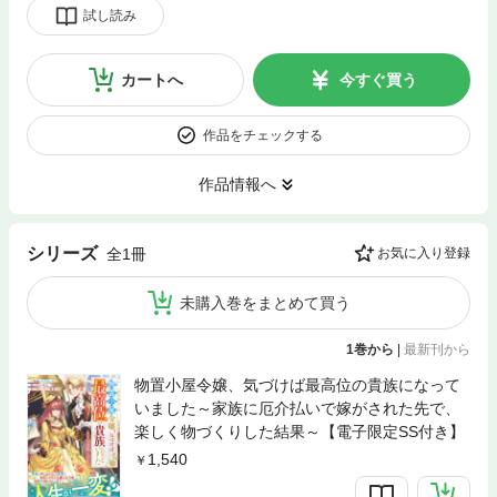
試し読み
カートへ
今すぐ買う
作品をチェックする
作品情報へ
シリーズ
全1冊
お気に入り登録
未購入巻をまとめて買う
1巻から
|
最新刊から
物置小屋令嬢、気づけば最高位の貴族になって
いました～家族に厄介払いで嫁がされた先で、
楽しく物づくりした結果～【電子限定SS付き】
1,540