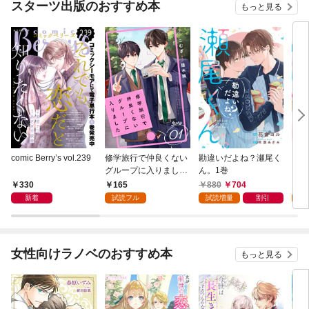
スターツ出版のおすすめ本
もっと見る
comic Berry’s vol.239
修学旅行で仲良くない
勘違いだよね？瀬尾く
ここ
グループに入りました
ん。1巻
以上
【単話版】1巻
巻
330
165
880
704
1
新着
試読フル
試読増量
割引
試
女性向けラノベのおすすめ本
もっと見る