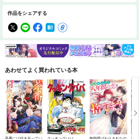
作品をシェアする
あわせてよく買われている本
茶番には付き合ってい
クッキングパパ
無能呼ばわりされたの
転生