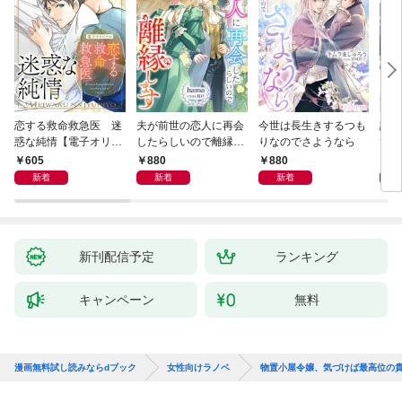
恋する救命救急医 迷
夫が前世の恋人に再会
今世は長生きするつも
話し
惑な純情【電子オリジ
したらしいので離縁し
りなのでさようなら
でし
ナル】
ます
605
880
880
1,
新着
新着
新着
新刊配信予定
ランキング
キャンペーン
無料
漫画無料試し読みならdブック
女性向けラノベ
物置小屋令嬢、気づけば最高位の