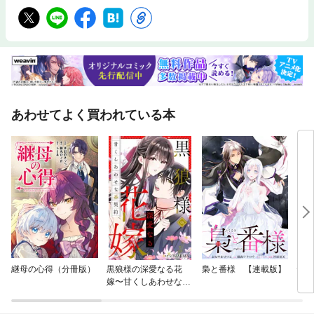
あわせてよく買われている本
継母の心得（分冊版）
黒狼様の深愛なる花
梟と番様 【連載版】
デザ
嫁〜甘くしあわせな番
契約〜（分冊版）