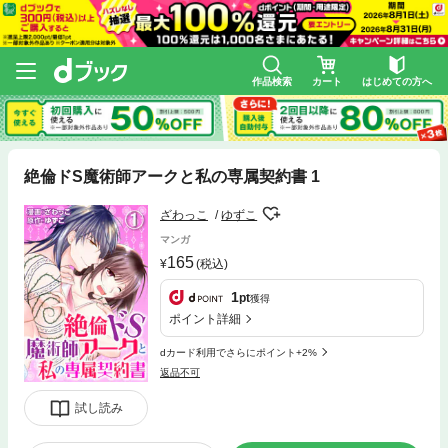
作品検索
カート
はじめての方へ
絶倫ドS魔術師アークと私の専属契約書 1
ざわっこ
ゆずこ
マンガ
165
(税込)
1
pt
獲得
ポイント詳細
dカード利用でさらにポイント+2%
返品不可
試し読み