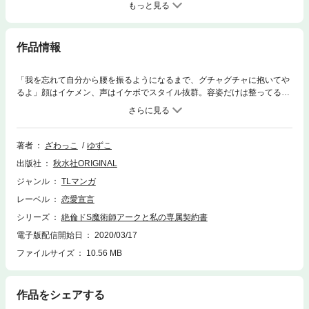
もっと見る
作品情報
「我を忘れて自分から腰を振るようになるまで、グチャグチャに抱いてや
るよ」顔はイケメン、声はイケボでスタイル抜群。容姿だけは整ってるけ
どそれ以外はすべて最悪!でも、この男から与えられる快感が抗えないほど
に気持よくて、トロトロにされてしまい…!? ——「王子による世界の破滅
の危機から救ってほしい。その王子とはらぶらぶハッピーウェディングを
迎える」と突然現れた女神さまにいわれ、異世界へと飛ばされた私。移送
著者
ざわっこ
ゆずこ
直後に襲われた私は間一髪で王子らしき人に助けてもらうけど、やさしい
出版社
秋水社ORIGINAL
と思っていた彼は私にかけられた魔法を解除する対価にカラダを差し出せ
といってきて…!?
ジャンル
TLマンガ
レーベル
恋愛宣言
シリーズ
絶倫ドS魔術師アークと私の専属契約書
電子版配信開始日
2020/03/17
ファイルサイズ
10.56 MB
作品をシェアする