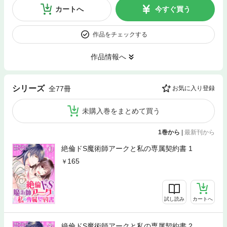
カートへ
今すぐ買う
作品をチェックする
作品情報へ
シリーズ
全77冊
お気に入り登録
未購入巻をまとめて買う
1巻から
|
最新刊から
絶倫ドS魔術師アークと私の専属契約書 1
165
試し読み
カートへ
絶倫ドS魔術師アークと私の専属契約書 2