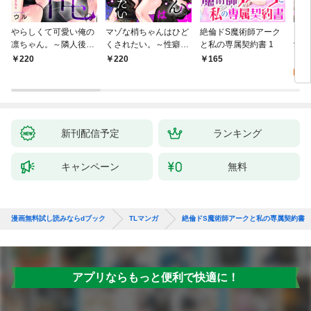
やらしくて可愛い俺の
マゾな梢ちゃんはひど
絶倫ドS魔術師アーク
キス
凛ちゃん。～隣人後輩
くされたい。～性癖マ
と私の専属契約書 1
愛？(
くんのイキすぎた執着
ッチした後輩と欲望の
0
220
220
165
にハメ堕とされる～(1)
ままにセックスしたら
～(1)
新刊配信予定
ランキング
キャンペーン
無料
漫画無料試し読みならdブック
TLマンガ
絶倫ドS魔術師アークと私の専属契約書
アプリならもっと便利で快適に！