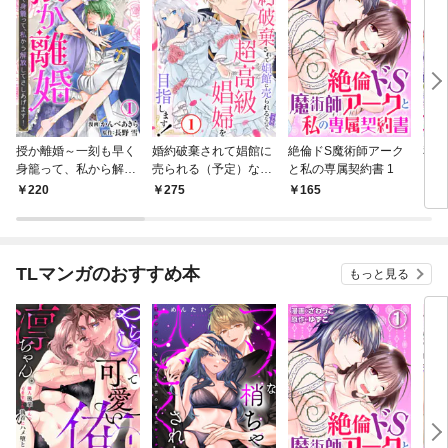
授か離婚～一刻も早く
婚約破棄されて娼館に
絶倫ドS魔術師アーク
私の
身籠って、私から解放
売られる（予定）なの
と私の専属契約書 1
まし
してさしあげます！1
で、超高級娼婦を目指
爵に
220
275
165
1
します！1
婚生
TLマンガのおすすめ本
もっと見る