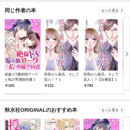
同じ作者の本
もっと見る
絶倫ドS魔術師アーク
部長から義兄、そして
部長から義兄、そして
絶倫
と私の専属契約書 1
恋人！？ 1
恋人！？【合冊版】1
と私
華版
165
132
792
2,
秋水社ORIGINALのおすすめ本
もっと見る