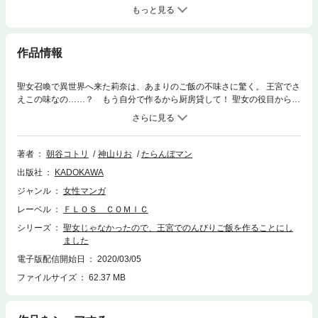
もっと見る
作品情報
聖女召喚で異世界へ来た莉奈は、あまりのご飯の不味さに驚く。 王宮でさ
えこの味なの……？ もう自分で作るから厨房貸して！ 聖女の役目から解
放された莉奈は、美味しい料理で王族たちの心と胃袋を掴んでいく！
著者
朝谷コトリ
神山りお
たらんぼマン
出版社
KADOKAWA
ジャンル
女性マンガ
レーベル
ＦＬＯＳ ＣＯＭＩＣ
シリーズ
聖女じゃなかったので、王宮でのんびりご飯を作ることにし
ました
電子版配信開始日
2020/03/05
ファイルサイズ
62.37 MB