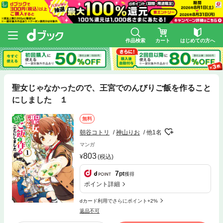
作品検索
カート
はじめての方へ
聖女じゃなかったので、王宮でのんびりご飯を作ること
にしました １
無料
朝谷コトリ
神山りお
他1名
マンガ
803
(税込)
7
pt
獲得
ポイント詳細
dカード利用でさらにポイント+2%
返品不可