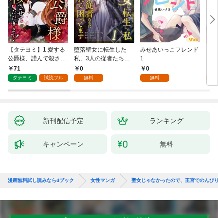
【タテヨミ】1.愛する
堕落聖女に転生した
みせあいっこフレンド
火の
公爵様、謹んで殺させ
私、3人の従者たちに
1
すが
ていただきます！
抱かれて困ってます 第
嫁と
71
0
0
2
1話
ます
タテヨミ
試読フル
無料
無料
試
新刊配信予定
ランキング
キャンペーン
無料
漫画無料試し読みならdブック
女性マンガ
聖女じゃなかったので、王宮でのんび