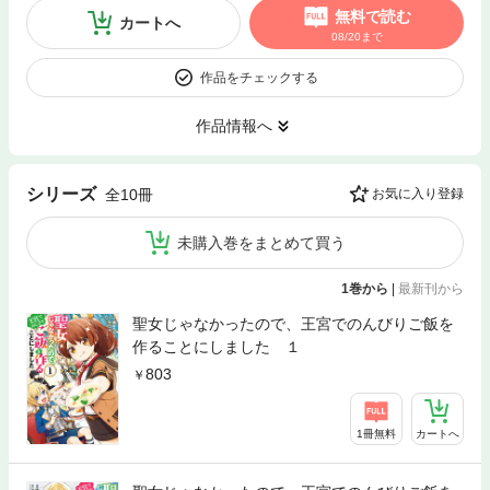
無料で読む
カートへ
08/20まで
作品をチェックする
作品情報へ
シリーズ
全10冊
お気に入り登録
未購入巻をまとめて買う
1巻から
|
最新刊から
聖女じゃなかったので、王宮でのんびりご飯を
作ることにしました １
803
1冊無料
カートへ