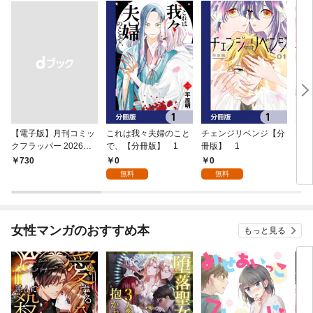
【電子版】月刊コミッ
これは我々夫婦のこと
チェンジリベンジ【分
チェ
クフラッパー 2026年9
で、【分冊版】 1
冊版】 1
月号
0
0
￥730
7
無料
無料
女性マンガのおすすめ本
もっと見る