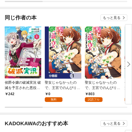
俺が異世界暮らしを始
して
めたら～ THE COMIC
同じ作者の本
もっと見る
侯爵令嬢の破滅実況 破
聖女じゃなかったの
聖女じゃなかったの
侯爵
滅を予言された悪役令
で、王宮でのんびりご
で、王宮でのんびりご
滅を
嬢だけど、リスナーが
飯を作ることにしまし
飯を作ることにしまし
嬢だ
0
803
7
242
いるので幸せです【分
た【分冊版】 1
た １
いる
無料
試読フル
試
冊版】 1
KADOKAWAのおすすめ本
もっと見る