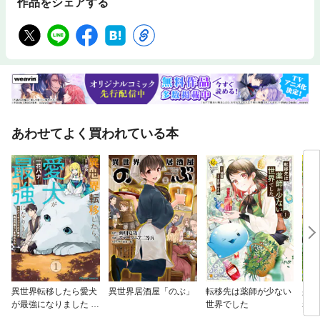
作品をシェアする
あわせてよく買われている本
異世界転移したら愛犬
異世界居酒屋「のぶ」
転移先は薬師が少ない
壁役
が最強になりました ～
世界でした
れた
シルバーフェンリルと
隷解