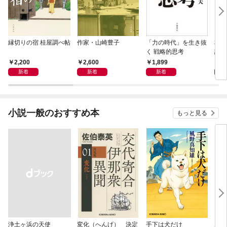
縁切りの宿 桂屋調べ帖
作家・山崎豊子
「力の時代」を生き抜
本当
く 戦略的思考
話）
2,200
2,600
1,899
1,
新着
新着
新着
小説一般のおすすめ本
もっと見る
浄土ヶ浜の天使
変化（へんげ） 決定
手下は犬だけ
鬼役