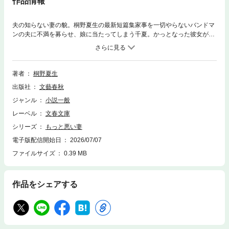
作品情報
夫の知らない妻の貌。桐野夏生の最新短篇集家事を一切やらないバンドマ
ンの夫に不満を募らせ、娘に当たってしまう千夏。かっとなった彼女が娘
を預けて向かった先は・・・・・・(「悪い妻」)。夫公認の不倫相手をも
つ麻耶。仕事も私生活も順風満帆な彼女は常に満ち足りている (「もっと
悪い妻」)。型に嵌まった“妻のあるべき姿”を鮮やかに打ち砕く、６つの傑
作短篇！ 解説・小池真理子単行本 2023年6月 文藝春秋刊文庫版 20
著者
桐野夏生
26年7月 文春文庫刊この電子書籍は文春文庫版を底本としています。
出版社
文藝春秋
ジャンル
小説一般
レーベル
文春文庫
シリーズ
もっと悪い妻
電子版配信開始日
2026/07/07
ファイルサイズ
0.39 MB
作品をシェアする