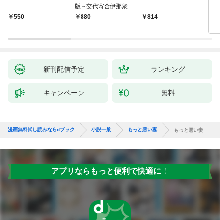
版～交代寄合伊那衆異
聞（1）～
￥550
880
814
7
新刊配信予定
ランキング
キャンペーン
無料
漫画無料試し読みならdブック
小説一般
もっと悪い妻
もっと悪い妻
アプリならもっと便利で快適に！