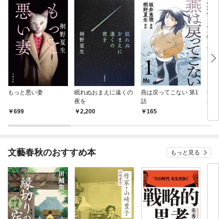
もっと悪い妻
眠れぬおまえに遠くの
燕は戻ってこない 第1
燕は
夜を
話
本版
699
2,200
165
7
文藝春秋のおすすめ本
もっと見る