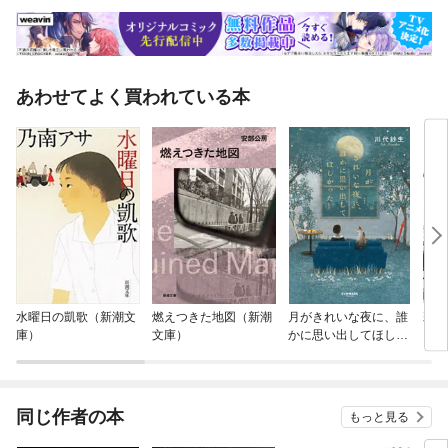
あわせてよく買われている本
水曜日の凱歌（新潮文
燃えつきた地図（新潮
月がきれいな夜に、誰
莉国
庫）
文庫）
かに思い出してほしか
った
同じ作者の本
もっと見る