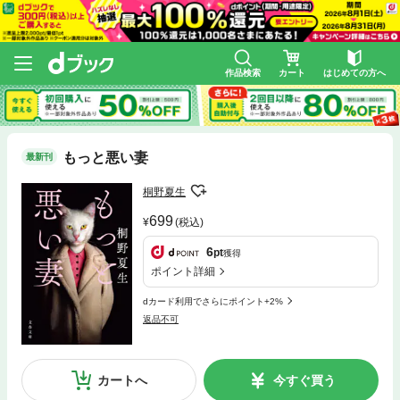
作品検索
カート
はじめての方へ
もっと悪い妻
最新刊
桐野夏生
699
(税込)
6
pt
獲得
ポイント詳細
dカード利用でさらにポイント+2%
返品不可
カートへ
今すぐ買う