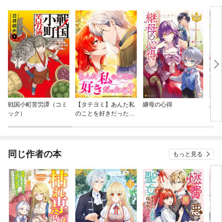
戦国小町苦労譚（コミ
【タテヨミ】あんた私
継母の心得
悪役
ック）
のことを好きだった
に入
の？
同じ作者の本
もっと見る