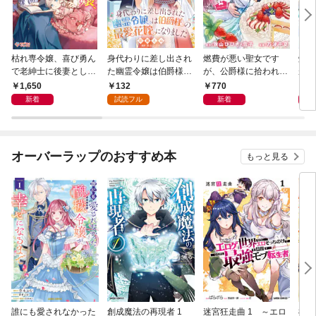
枯れ専令嬢、喜び勇ん
身代わりに差し出され
燃費が悪い聖女です
燃費
で老紳士に後妻として
た幽霊令嬢は伯爵様の
が、公爵様に拾われて
が、
嫁いだら、待っていた
最愛花嫁になりました
幸せです！（ごはん的
幸せ
1,650
132
770
1
のは二十歳の青年でし
１
に♪）（コミック） 1
に♪
新着
試読フル
新着
た。なんでだ〜！？1
巻
【分
オーバーラップのおすすめ本
もっと見る
誰にも愛されなかった
創成魔法の再現者 1
迷宮狂走曲 1 ～エロ
8歳