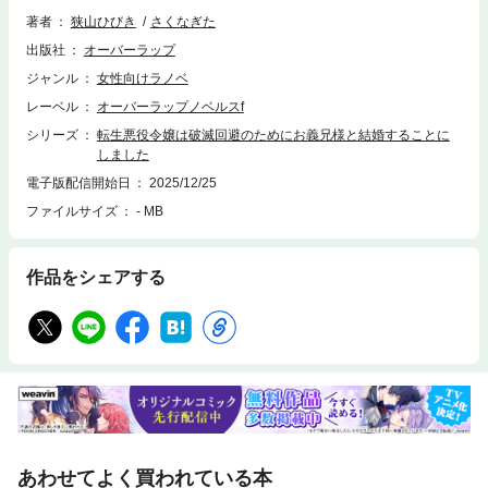
結婚を提案したつもりだったのだが――「学園卒業までにとある条件を満
著者
狭山ひびき
さくなぎた
たせなければ、本当の意味で私の生涯の妻だ。どうだ、悪くないだろ
出版社
オーバーラップ
う？」どうやらお義兄様の方はマリアを手放す気がないようで!?お義兄様
に振り回されながらも破滅回避を目指して突き進むマリアの行動は、やが
ジャンル
女性向けラノベ
て物語に少しずつ影響を与えていき……。なぜかヒロイン不在のままイベ
レーベル
オーバーラップノベルスf
ントが次々と発生!?解決に奔走するうちに、マリアを嫌っていた攻略対象
達まで態度を変え始めて――？ちょっぴりポンコツな愛され悪役令嬢によ
シリーズ
転生悪役令嬢は破滅回避のためにお義兄様と結婚することに
る破滅回避ラブファンタジー！【電子書籍限定書き下ろしSS付き】「お兄
しました
様の意地悪スイッチ」収録
電子版配信開始日
2025/12/25
ファイルサイズ
- MB
作品をシェアする
あわせてよく買われている本