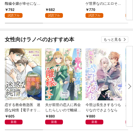
醜穢令嬢が幸せになる
ゲ世界なのにエロそっ
1
まで 1
ちのけでひたすら最強
792
682
770
7
を目指すモブ転生者～
試読フル
試読フル
試読フル
試
女性向けラノベのおすすめ本
もっと見る
恋する救命救急医 迷
夫が前世の恋人に再会
今世は長生きするつも
話し
惑な純情【電子オリジ
したらしいので離縁し
りなのでさようなら
でし
ナル】
ます
605
880
880
1,
新着
新着
新着