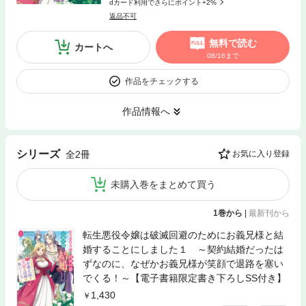
dカード利用でさらにポイント+2%
返品不可
無料で読む
カートへ
08/16まで
作品をチェックする
作品情報へ
シリーズ
全2冊
お気に入り登録
未購入巻をまとめて買う
1巻から
|
最新刊から
転生悪役令嬢は破滅回避のためにお義兄様と結
婚することにしました１ ～契約結婚だったは
ずなのに、なぜかお義兄様が笑顔で退路を塞い
でくる！～【電子書籍限定書き下ろしSS付き】
1,430