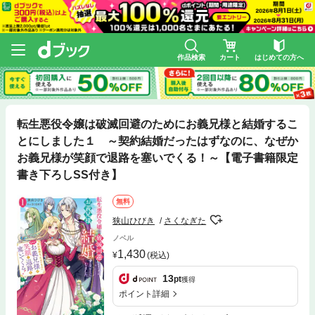
作品検索
カート
はじめての方へ
転生悪役令嬢は破滅回避のためにお義兄様と結婚するこ
とにしました１ ～契約結婚だったはずなのに、なぜか
お義兄様が笑顔で退路を塞いでくる！～【電子書籍限定
書き下ろしSS付き】
無料
狭山ひびき
さくなぎた
ノベル
1,430
(税込)
13
pt
獲得
ポイント詳細