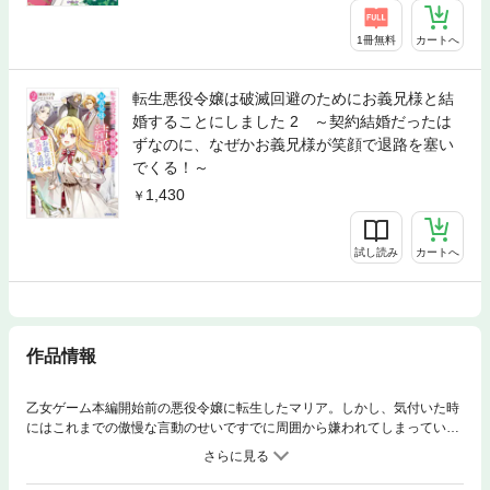
1冊無料
カートへ
転生悪役令嬢は破滅回避のためにお義兄様と結
婚することにしました 2 ～契約結婚だったは
ずなのに、なぜかお義兄様が笑顔で退路を塞い
でくる！～
1,430
試し読み
カートへ
作品情報
乙女ゲーム本編開始前の悪役令嬢に転生したマリア。しかし、気付いた時
にはこれまでの傲慢な言動のせいですでに周囲から嫌われてしまってい
た！このままでは断罪ルートまっしぐら。焦ったマリアは「攻略対象以外
のキャラと先に結婚しておけばゲームの役割から解放されるはず！」と迷
案（？）を思い立ち、義兄・ジークハルトに求婚することに!!仮初の契約