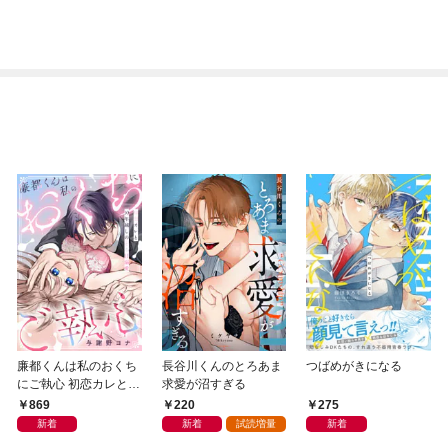
廉都くんは私のおくち
長谷川くんのとろあま
つばめがきになる
にご執心 初恋カレと1
求愛が沼すぎる
0年越しのとろ甘溺愛
869
220
275
【電子単行本】
新着
新着
試読増量
新着