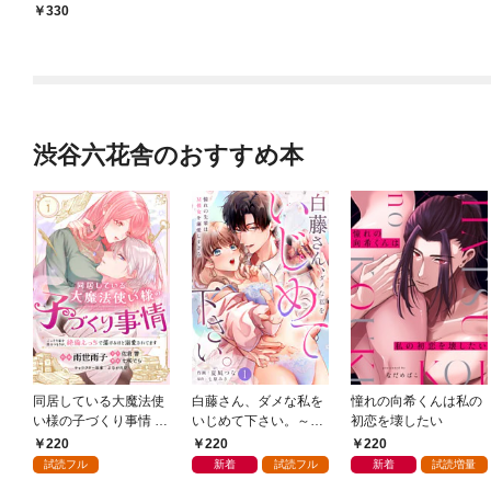
330
渋谷六花舎のおすすめ本
同居している大魔法使
白藤さん、ダメな私を
憧れの向希くんは私の
い様の子づくり事情 こ
いじめて下さい。～憧
初恋を壊したい
っそり家を出るつもり
れの先輩はM彼女を溺
220
220
220
が、絶倫えっちで蕩け
愛しすぎる(1)
試読フル
新着
試読フル
新着
試読増量
るほど溺愛されてます