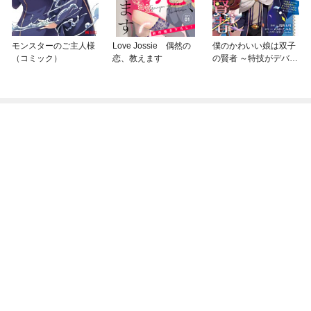
モンスターのご主人様
Love Jossie 偶然の
僕のかわいい娘は双子
（コミック）
恋、教えます
の賢者 ～特技がデバフ
の底辺黒魔導士、育て
た双子の娘がＳランク
の大賢者になってしま
う～