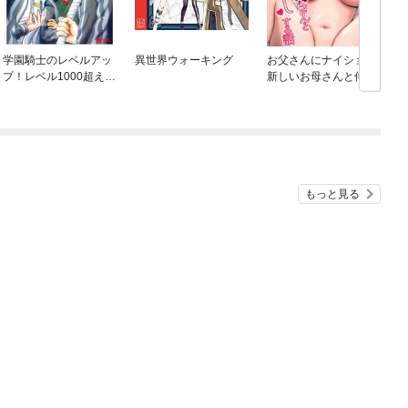
学園騎士のレベルアッ
異世界ウォーキング
お父さんにナイショで
プ！レベル1000超えの
新しいお母さんと仲良
転生者、落ちこぼれク
しする話
ラスに入学。そして、
（コミック）
もっと見る