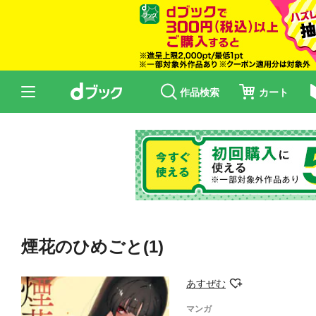
作品検索
カート
煙花のひめごと(1)
あすぜむ
マンガ