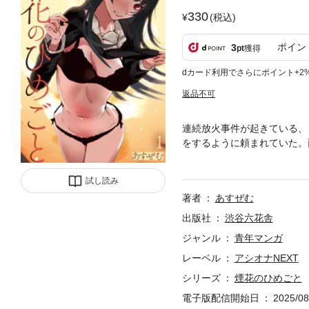
330
(税込)
ポイン
3
pt
獲得
dカード利用でさらにポイント+2
返品不可
連続放火事件が起きている、
をするように頼まれていた。
かりながらも、夜、ふたたび
い…異彩を放つストーリーテ
試し読み
著者
あすぜむ
出版社
渋谷六花舎
ジャンル
青年マンガ
レーベル
アシオナNEXT
シリーズ
煙花のひめごと
電子版配信開始日
2025/08