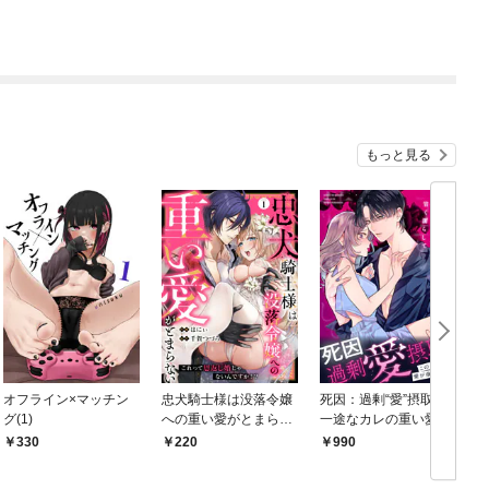
もっと見る
オフライン×マッチン
忠犬騎士様は没落令嬢
死因：過剰“愛”摂取～
グ(1)
への重い愛がとまらな
一途なカレの重い愛で
い これって恩返し婚じ
甘く濡らして…
330
220
990
ゃないんですか！？(1)