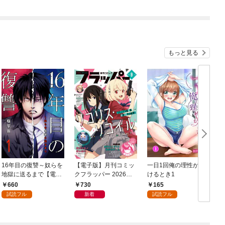
もっと見る
16年目の復讐～奴らを
【電子版】月刊コミッ
一日1回俺の理性が負
地獄に送るまで【電子
クフラッパー 2026年9
けるとき1
か
単行本版】１
月号
660
730
165
試読フル
新着
試読フル