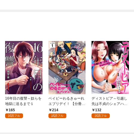
16年目の復讐～奴らを
ベイビーわるきゅーれ
ディストピア～引越し
地獄に送るまで１
エブリデイ！ 【分冊
先は不貞のシェアハウ
版】 1
ス～１
165
214
132
試読フル
試読フル
試読フル