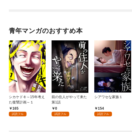
(1)
青年マンガのおすすめ本
シカケドキ～15年考え
前の住人がやって来た
シアワセな家族１
た復讐計画～１
第1話
165
0
154
試読フル
試読フル
試読フル