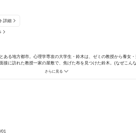
ト詳細
%
とある地方都市。心理学専攻の大学生・鈴木は、ゼミの教授から養女・
面接に訪れた教授一家の屋敷で、焦げた布を見つけた鈴木。(なぜこんな
教材を置きに屋敷を訪れた鈴木は、教授と蜜子が乱れあう衝撃の現場を
ラー、あすぜむ先生のエロティック・ミステリー新連載始動！
/01