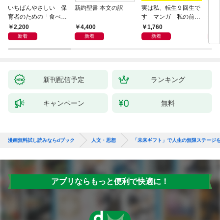
いちばんやさしい 保
新約聖書 本文の訳
実は私、転生９回生で
自閉
育者のための「食べな
す マンガ 私の前世
が小
い子」サポートＢＯＯ
物語
あう
2,200
4,400
1,760
2,
Ｋ 偏食・少食のお悩
新着
新着
新着
み解決！
新刊配信予定
ランキング
キャンペーン
無料
漫画無料試し読みならdブック
人文・思想
「未来ギフト」で人生の無限ステージ
アプリならもっと便利で快適に！