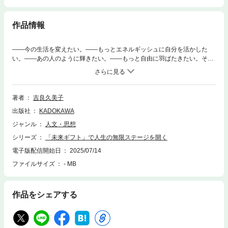
作品情報
――今の生活を変えたい。――もっとエネルギッシュに自分を活かした
い。――あの人のように輝きたい。――もっと自由に羽ばたきたい。そう
感じているなら、今あなたは人生のステージを変えたくてうずうずしてい
るはずです。なのに、「仕事が忙しいから好きなことができない」「子ど
もがいるからやりたいことができない」「お金がないから欲しいものが買
えない」と言い訳をして、自分で勝手に制限をつけてしまい、その結果、
著者
吉良久美子
今のステージにとどまったままになってしまっていませんか？私たちは本
出版社
KADOKAWA
来どこまでも自由で、人生のステージも無限大。誰でも人生のステージを
上げ、望む人生を送ることができるのです。人生のステージ移行という
ジャンル
人文・思想
と、大層なことのように聞こえますが、自分の中で超えたいものを超える
シリーズ
「未来ギフト」で人生の無限ステージを開く
とき、ステージは変わります。それは、いつも同じパターンでつまずく人
間関係のことかもしれないし、お金に関することかもしれないし、働き方
電子版配信開始日
2025/07/14
のことかもしれません。本書ではなりたい自分を決めることで、その未来
ファイルサイズ
- MB
の自分から今の自分に必要なことが届く「未来ギフト」の受け取り方を紹
介しています。今のステージで思い込みに囚われている自分に気づき、ひ
とつひとつ足枷を外していきましょう。人生のステージアップを阻む原
作品をシェアする
因、ステージを変えていくための方法をふんだんに盛り込んでいます。実
践ツールとして、「ステージを開くワーク」や「ステージを変える問い」
もご紹介。章ごとに、Level１からLevel∞（無限大）まで段階を踏んでス
テージレベルを上げていけるようになっていますので、楽しみながら読み