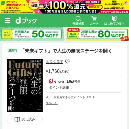
作品検索
カート
はじめての方へ
「未来ギフト」で人生の無限ステージを開く
最新刊
吉良久美子
1,760
(税込)
16
pt
獲得
ポイント詳細
dカード利用でさらにポイント+2%
返品不可
試し読み