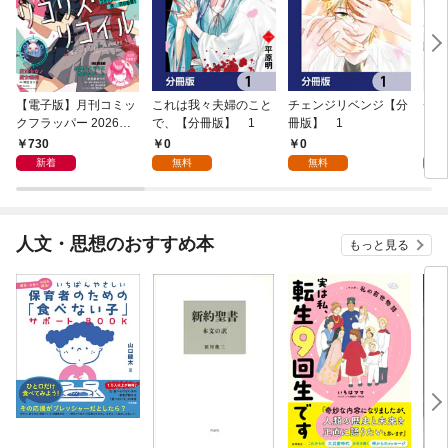
【電子版】月刊コミッ
これは我々夫婦のこと
チェンジリベンジ【分
チェ
クフラッパー 2026年9
で、【分冊版】 1
冊版】 1
月号
730
0
0
7
新着
無料
無料
試
人文・思想のおすすめ本
もっと見る