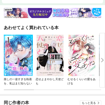
進めてみてください。その先に広がっているのは、無限ステージです。な
んの制限もなく、人生を自由に楽しむ世界へ。人生は確実に生きやすくな
るでしょう。
あわせてよく買われている本
推しの一途すぎる執着
恋せよまやかし天使ど
むせるくらいの愛をあ
バッ
を、私はまだ知らない
も
げる
ロイ
今世
りが
てく
OMI
同じ作者の本
もっと見る