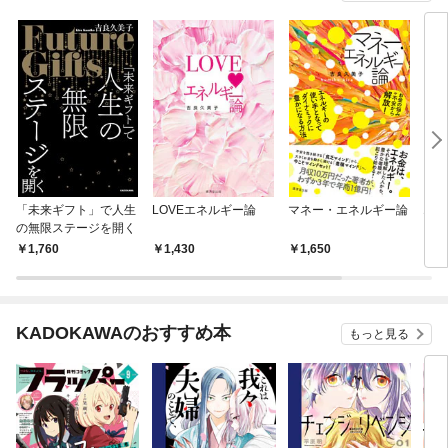
「未来ギフト」で人生
LOVEエネルギー論
マネー・エネルギー論
エネ
の無限ステージを開く
1,760
1,430
1,650
1,
KADOKAWAのおすすめ本
もっと見る