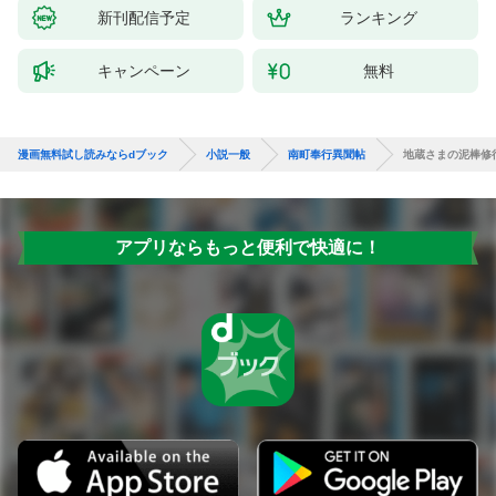
新刊配信予定
ランキング
キャンペーン
無料
漫画無料試し読みならdブック
小説一般
南町奉行異聞帖
地蔵さまの泥棒修
アプリならもっと便利で快適に！