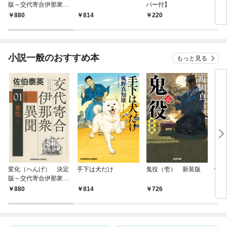
版～交代寄合伊那衆異
パー付】
聞（1）～
880
814
220
7
小説一般のおすすめ本
もっと見る
変化（へんげ） 決定
手下は犬だけ
鬼役（壱） 新装版
情け
版～交代寄合伊那衆異
お宿
聞（1）～
880
814
726
9