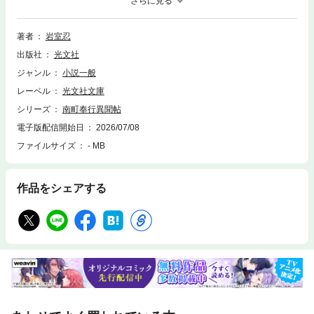
て、息子である南町奉行・島田平四郎らを巻き込み、中山道を荒らし回る
盗賊の捕物につながっていく！ 5か月連続刊行第2弾！
著者
岩室忍
出版社
光文社
ジャンル
小説一般
レーベル
光文社文庫
シリーズ
南町奉行異聞帖
電子版配信開始日
2026/07/08
ファイルサイズ
- MB
作品をシェアする