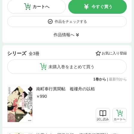
カートへ
今すぐ買う
作品をチェックする
作品情報へ
シリーズ
全3冊
お気に入り登録
未購入巻をまとめて買う
1巻から
|
最新刊から
南町奉行異聞帖 襤褸舟の以栢
990
試し読み
カートへ