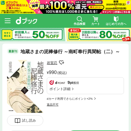
作品検索
カート
はじめての方へ
地蔵さまの泥棒修行 ～南町奉行異聞帖（二）～
最新刊
岩室忍
990
(税込)
9
pt
獲得
ポイント詳細
dカード利用でさらにポイント+2%
返品不可
試し読み