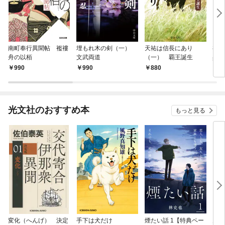
南町奉行異聞帖 襤褸
埋もれ木の剣（一）
天祐は信長にあり
初代
舟の以栢
文武両道
（一） 覇王誕生
兵衛
990
990
880
7
光文社のおすすめ本
もっと見る
変化（へんげ） 決定
手下は犬だけ
煙たい話 1【特典ペー
鬼役