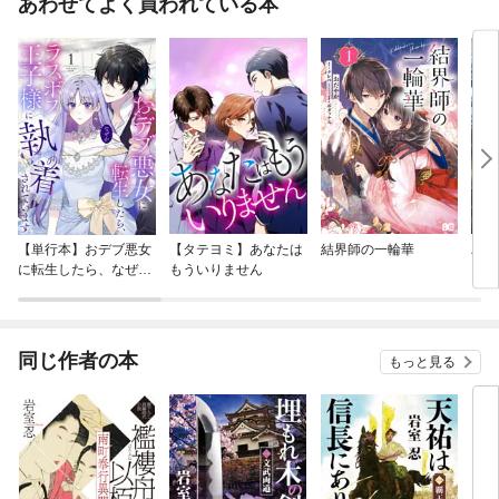
あわせてよく買われている本
【単行本】おデブ悪女
【タテヨミ】あなたは
結界師の一輪華
バッ
に転生したら、なぜか
もういりません
ロイ
ラスボス王子様に執着
今世
されています
りが
てく
OMI
同じ作者の本
もっと見る