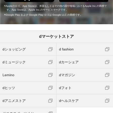
Appleのロゴ、App Storeは、米国もしくはその他の国や地域におけるApple Inc.の商標で
す。App Storeは、Apple Inc.のサービスマークです。
Google Play および Google Play ロゴは Google LLC の商標です。
dマーケットストア
dショッピング
d fashion
dミュージック
dカーシェア
Lemino
dマガジン
dヒッツ
dフォト
dアニメストア
dヘルスケア