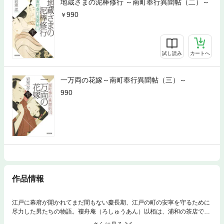
地蔵さまの泥棒修行 ～南町奉行異聞帖（二）～
990
試し読み
カートへ
一万両の花嫁～南町奉行異聞帖（三）～
990
作品情報
江戸に幕府が開かれてまだ間もない慶長期、江戸の町の安寧を守るために
尽力した男たちの物語。褸舟庵（ろしゅうあん）以栢は、浦和の茶店で出
会った怪しい煙管をもつ隠居のことが頭から離れない……。その勘がやが