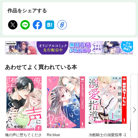
作品をシェアする
あわせてよく買われている本
俺の声に堕ちてくださ
Re:blue
冷酷騎士の溺愛指導 -1
23