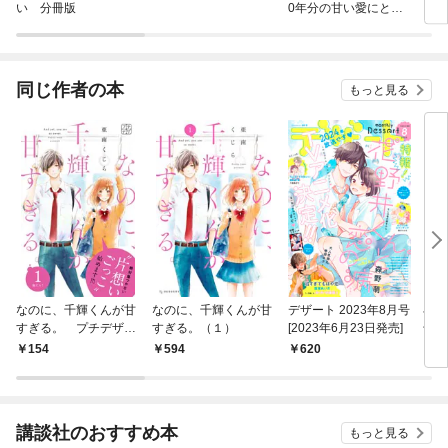
い 分冊版
0年分の甘い愛にとろ
け中-
同じ作者の本
もっと見る
なのに、千輝くんが甘
なのに、千輝くんが甘
デザート 2023年8月号
小説
すぎる。 プチデザ
すぎる。（１）
[2023年6月23日発売]
千輝
（１）
154
594
620
7
講談社のおすすめ本
もっと見る