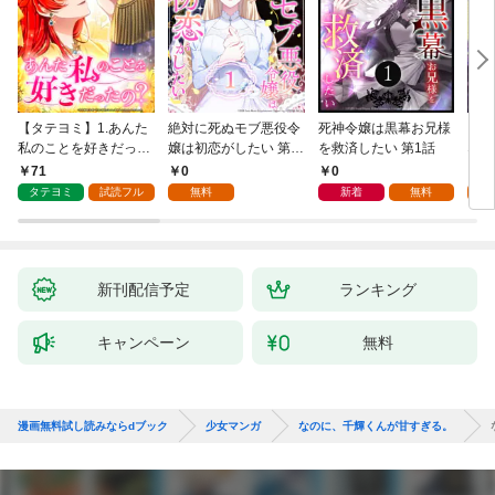
【タテヨミ】1.あんた
絶対に死ぬモブ悪役令
死神令嬢は黒幕お兄様
レベ
私のことを好きだった
嬢は初恋がしたい 第1
を救済したい 第1話
なり
の？
話
71
0
0
0
タテヨミ
試読フル
無料
新着
無料
新刊配信予定
ランキング
キャンペーン
無料
漫画無料試し読みならdブック
少女マンガ
なのに、千輝くんが甘すぎる。