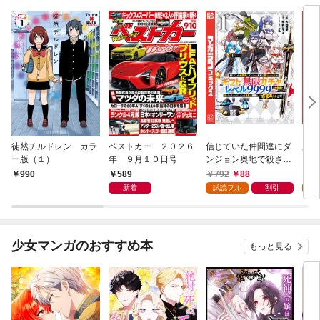
徒然チルドレン カラ
ベストカー ２０２６
信じていた仲間達にダ
魔女
ー版（１）
年 ９月１０日号
ンジョン奥地で殺され
かけたがギフト『無限
589
792
88
7
990
ガチャ』でレベル９９
新着
試読フル
割引
試
９９の仲間達を手に入
れて元パーティーメン
バーと世界に復讐＆
『ざまぁ！』します！
少女マンガのおすすめ本
もっと見る
（１）