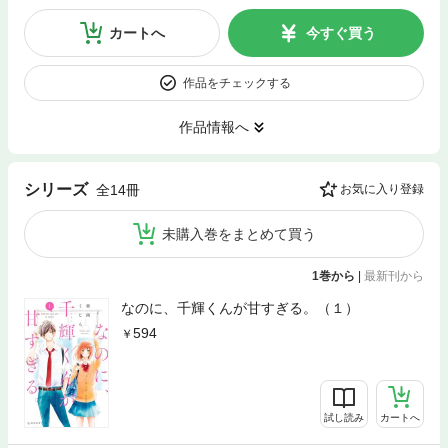
カートへ
今すぐ買う
作品をチェックする
作品情報へ
シリーズ
全14冊
お気に入り登録
未購入巻をまとめて買う
1巻から
|
最新刊から
なのに、千輝くんが甘すぎる。（１）
594
試し読み
カートへ