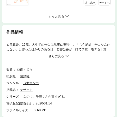
試し読み
カートへ
もっと見る
作品情報
如月真綾、16歳。人生初の告白は見事に玉砕…。「もう絶対、告白なんか
しない」と誓ったばかりのある日、図書当番が一緒で学校一モテる千輝
（ちぎら）くんに、失恋の傷を癒やすために「片想いごっこをしよう」と
提案される！ 毎日、あまーい千輝くんに癒やされて、もっと近づきたい
と思い始める真綾…。でも、これは“片想いごっこ”をしているだけ。絶対
に千輝くんのことを好きになっちゃいけないのに―――!!?
著者
亜南くじら
出版社
講談社
ジャンル
少女マンガ
掲載誌
デザート
シリーズ
なのに、千輝くんが甘すぎる。
電子版配信開始日
2020/01/14
ファイルサイズ
52.68 MB