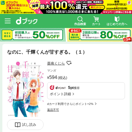
作品検索
カート
はじめての方へ
なのに、千輝くんが甘すぎる。（１）
亜南くじら
マンガ
594
(税込)
5
pt
獲得
ポイント詳細
dカード利用でさらにポイント+2%
返品不可
試し読み