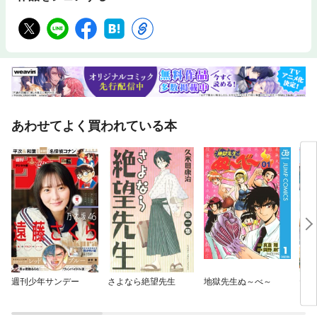
あわせてよく買われている本
週刊少年サンデー
さよなら絶望先生
地獄先生ぬ～べ～
ヤン