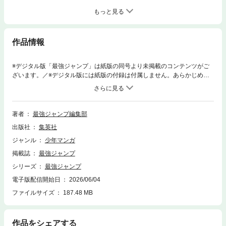
もっと見る
作品情報
※デジタル版「最強ジャンプ」は紙版の同号より未掲載のコンテンツがご
ざいます。／※デジタル版には紙版の付録は付属しません。あらかじめご
了承ください。／「最強ジャンプ 2026年7月号」、紙と同時に配信！／
【表紙＆巻頭カラー】『怪獣８号 RELAX』（渡邉築）／【別冊ふろく】
勉タメジャンプ／【センターカラー】『ネガッチョ』（安道じょうけ
い）、『ゴーストキャッチャーズ！』（いけだ響）、『ツムギの魔縫』
著者
最強ジャンプ編集部
（岩本直輝）、『怪店！トコヤミレストラン』（原作：角石透 作画：ス
出版社
集英社
ケスケ助の助）、『地獄先生ぬ～べ～怪』（原作：真倉翔 漫画：岡野
剛）／【最終回＆センターカラー】 『ファイアーエムブレム エンゲー
ジャンル
少年マンガ
ジ』（今日和老）／【最終回】『///SCAR-LET///』（原作：小林拙太 作
掲載誌
最強ジャンプ
画：仲島歩）／【特別読切】『サバ小最強あばれる君』（ルノアール兄
弟）、『両隣はあやかしギャル!?』（むつをむつ）／ほか、盛りだくさん
シリーズ
最強ジャンプ
のまんが・最新ゲーム・アニメ・ホビー情報などを掲載!!
電子版配信開始日
2026/06/04
ファイルサイズ
187.48 MB
作品をシェアする