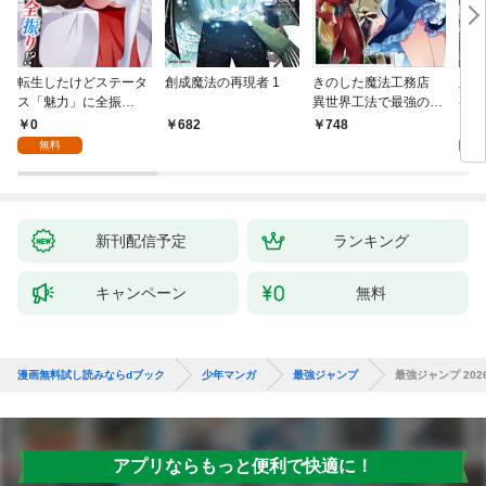
転生したけどステータ
創成魔法の再現者 1
きのした魔法工務店
王位
ス「魅力」に全振
異世界工法で最強の家
兆候
り！？(1)
づくりを（コミック）
入れ
0
0
682
748
１
る。
無料
新刊配信予定
ランキング
キャンペーン
無料
漫画無料試し読みならdブック
少年マンガ
最強ジャンプ
最強ジャンプ 202
アプリならもっと便利で快適に！