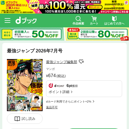
作品検索
カート
はじめての方へ
最強ジャンプ 2026年7月号
最強ジャンプ編集部
マンガ
674
(税込)
6
pt
獲得
ポイント詳細
dカード利用でさらにポイント+2%
返品不可
試し読み