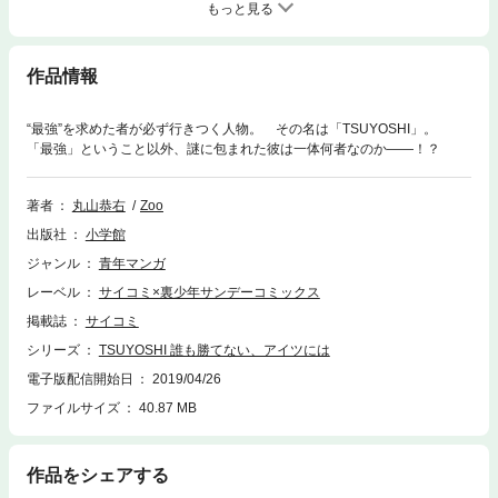
もっと見る
作品情報
“最強”を求めた者が必ず行きつく人物。 その名は「TSUYOSHI」。
「最強」ということ以外、謎に包まれた彼は一体何者なのか――！？
著者
丸山恭右
Zoo
出版社
小学館
ジャンル
青年マンガ
レーベル
サイコミ×裏少年サンデーコミックス
掲載誌
サイコミ
シリーズ
TSUYOSHI 誰も勝てない、アイツには
電子版配信開始日
2019/04/26
ファイルサイズ
40.87 MB
作品をシェアする