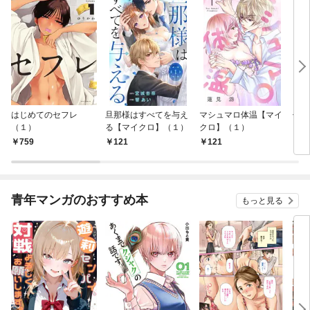
はじめてのセフレ
旦那様はすべてを与え
マシュマロ体温【マイ
信長
（１）
る【マイクロ】（１）
クロ】（１）
759
121
121
7
青年マンガのおすすめ本
もっと見る