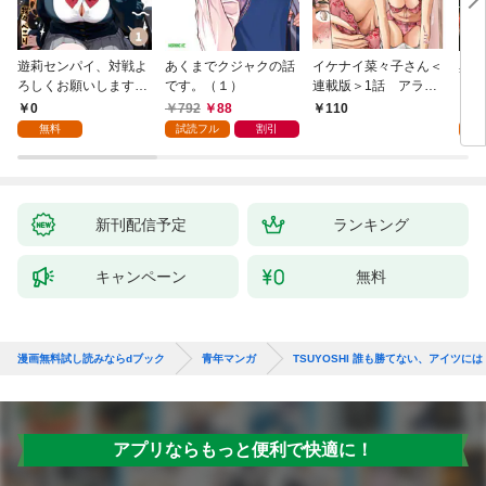
遊莉センパイ、対戦よ
あくまでクジャクの話
イケナイ菜々子さん＜
異世
ろしくお願いします。
です。（１）
連載版＞1話 アラフ
1
ォー女神と初体験
0
792
88
7
110
無料
試読フル
割引
試
新刊配信予定
ランキング
キャンペーン
無料
漫画無料試し読みならdブック
青年マンガ
TSUYOSHI 誰も勝てない、アイツには
アプリならもっと便利で快適に！