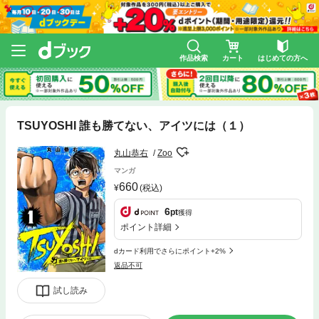
作品検索
カート
はじめての方へ
TSUYOSHI 誰も勝てない、アイツには（１）
丸山恭右
Zoo
マンガ
660
(税込)
6
pt
獲得
ポイント詳細
dカード利用でさらにポイント+2%
返品不可
試し読み