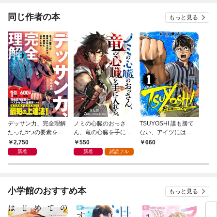
同じ作者の本
もっと見る
デッサン力、完全理解
ノミの心臓のおっさ
TSUYOSHI 誰も勝て
たった5つの要素を知
ん、竜の心臓を手に入
ない、アイツには
るだけで絵が確実に上
れる。 1巻
（１）
2,750
550
660
手くなる
新着
新着
試読フル
小学館のおすすめ本
もっと見る