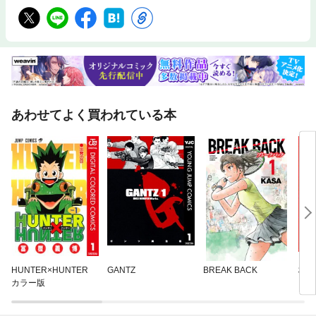
あわせてよく買われている本
HUNTER×HUNTER
GANTZ
BREAK BACK
杖と
カラー版