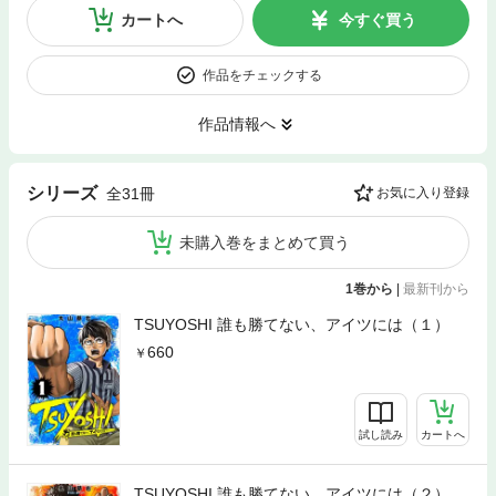
カートへ
今すぐ買う
作品をチェックする
作品情報へ
シリーズ
全31冊
お気に入り登録
未購入巻をまとめて買う
1巻から
|
最新刊から
TSUYOSHI 誰も勝てない、アイツには（１）
660
試し読み
カートへ
TSUYOSHI 誰も勝てない、アイツには（２）