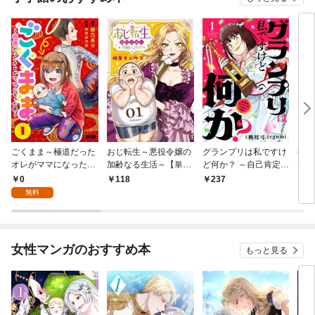
ごくまま～極道だった
おじ転生～悪役令嬢の
グランプリは私ですけ
後宮
オレがママになった話
加齢なる生活～【単
ど何か？ ～自己肯定モ
は謎
～【単話】（１）
話】（１）
ンスターのミスコン無
（１
0
118
237
2
双～【単話】（１）
無料
女性マンガのおすすめ本
もっと見る