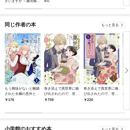
ざいますが ～雛宮蝶鼠
IKE
ア
とりかえ伝～
同じ作者の本
もっと見る
もう興味がないと離婚
巻き添えで異世界に喚
巻き添えで異世界に喚
ブラ
された令嬢の意外と楽
び出されたので、世界
び出されたので、世界
ので
しい新生活【単話】
観無視して和菓子作り
観無視して和菓子作り
福な
176
759
220
9
（１）
ます（１）
ます【単話】（１）
【電
小学館のおすすめ本
もっと見る