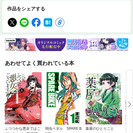
作品をシェアする
あわせてよく買われている本
ふつつかな悪女ではご
弱虫ペダル SPARE B
薬屋のひとりごと
手札