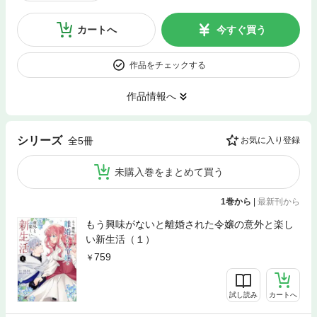
カートへ
今すぐ買う
作品をチェックする
作品情報へ
シリーズ
全5冊
お気に入り登録
未購入巻をまとめて買う
1巻から
|
最新刊から
もう興味がないと離婚された令嬢の意外と楽し
い新生活（１）
759
試し読み
カートへ