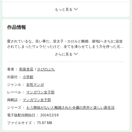
もっと見る
作品情報
愛されているな。良い事だ。皇太子・カロルと離婚、僻地(へきち)に追放
されてしまったヴェラだったけど、全てを凍らせてしまう力を持った元王
子のアランと交流を深め、自由な生活を満喫中。屋敷に残る、ヴェラの曾
祖父が遺した手紙を見つけたヴェラは、とある衝撃の真実を知ることにな
りーーヴェラに秘められた力の真実とは？ アランとの関係も進展する第3
巻!!
著者
和泉杏花
さびのぶち
出版社
小学館
ジャンル
女性マンガ
レーベル
マンガワン女子部
掲載誌
マンガワン女子部
シリーズ
もう興味がないと離婚された令嬢の意外と楽しい新生活
電子版配信開始日
2024/12/19
ファイルサイズ
75.97 MB