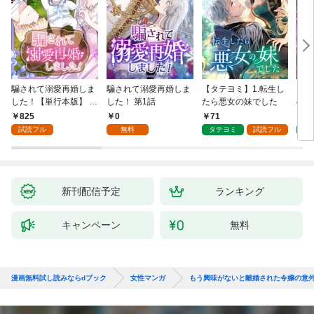
騙されて溺愛再婚しま
騙されて溺愛再婚しま
【タテヨミ】1.転生し
【タ
した！【単行本版】 1
した！ 第1話
たら悪女の妹でした
の私
巻
825
0
71
7
試読フル
無料
タテヨミ
試読フル
タ
新刊配信予定
ランキング
キャンペーン
無料
漫画無料試し読みならdブック
女性マンガ
もう興味がないと離婚された令嬢の意