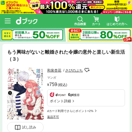
作品検索
カート
はじめての方へ
もう興味がないと離婚された令嬢の意外と楽しい新生活
（３）
和泉杏花
さびのぶち
マンガ
759
(税込)
6
pt
獲得
ポイント詳細
dカード利用でさらにポイント+2%
返品不可
試し読み