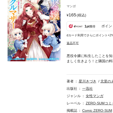
マンガ
165
(税込)
ポイン
1
pt
獲得
dカード利用でさらにポイント+2
返品不可
悪役令嬢に転生したことを知
ましく生きよう！と隣国の料
も切り盛りしていたけれど…
を守るため恋人のふりをする
ブファンタジー♡【本商品は
著者
星川きづき
北里の
告知等は過去のものとなりま
出版社
一迅社
ジャンル
女性マンガ
レーベル
ZERO-SUMコ
掲載誌
Comic ZERO-SUM