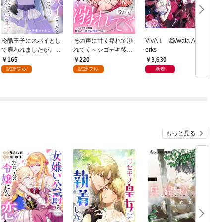
冷酷王子にスパイとし
その声に甘く痺れて溺
VivA！ 緜/wata Art W
て雇われましたが、結
れてく～シゴデキ後輩
orks
婚を迫られています: 1
は推しのメロ声配信者
165
220
3,630
でした～: 1
試読フル
試読フル
新着
もっと見る