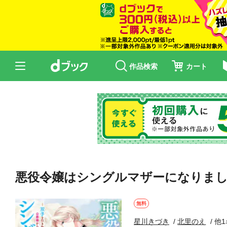
作品検索
カート
悪役令嬢はシングルマザーになりまし
無料
星川きづき
北里のえ
他1