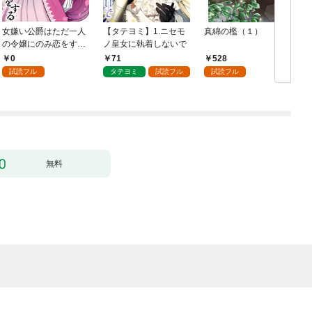
女嫌い公爵はただ一人
【タテヨミ】1.ニセモ
真綿の檻（１）
の令嬢にのみ恋をする
ノ皇女に執着しないで
む
（分冊版）第１話
0
71
528
試読フル
タテヨミ
試読フル
試読フル
無料