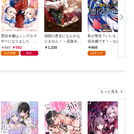
悪役令嬢はシングルマ
傾国の悪女になんかな
私が聖女？いいえ、悪
ザーになりました 双
りません！ ～蛮族令嬢
役令嬢です！～なの
子を引き取りましたが
クリスティナは予言さ
で、全員破滅は阻止さ
847
592
660
1,320
公爵様からの溺愛は想
れた破滅フラグを【カ
せていただきます～ 1
試読増量
割引
試読フル
定外です: 1【電子限定
ンスト】パワーでへし
描き下ろし付き】
折ります～ 1
もっと見る