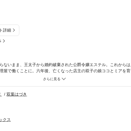
ト詳細
%
らないまま、王太子から婚約破棄された公爵令嬢エステル。これからは
理屋で働くことに。六年後、亡くなった店主の双子の娘ココとミアを育
…。双子の兄を名乗る公爵フレデリックが訪れ、相続争いに巻き込まれ
ことになり!?ゲームに転生したと知らずに翻弄される悪役令嬢と冷徹公
単話コンテンツとなります。単行本版と収録内容が異なる場合がござい
え
双葉はづき
すので、ご注意ください。】
ミックス