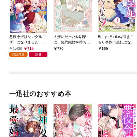
悪役令嬢はシングルマ
大嫌いだった幼馴染
Berry’sFantasy引きこ
ザーになりました 双
に、契約結婚を持ちか
もり令嬢は皇妃になん
子を引き取りましたが
けられました【合本
てなりたくない！～強
1,430
715
770
165
公爵様からの溺愛は想
版】１（エンジェライ
面皇帝の溺愛が駄々漏
試読増量
割引
定外です【特典SS付】
トコミックス）
れで困ります～1巻
一迅社のおすすめ本