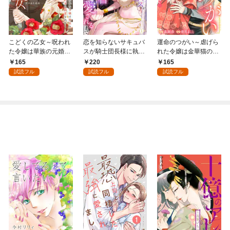
こどくの乙女～呪われ
恋を知らないサキュバ
運命のつがい～虐げら
た令嬢は華族の元婚約
スが騎士団長様に執着
れた令嬢は金華猫の一
者に溺愛される～: 1
溺愛されるまで: 1
途な愛で幸せを掴む～:
165
220
165
1
試読フル
試読フル
試読フル