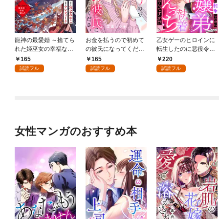
龍神の最愛婚 ～捨てら
お金を払うので初めて
乙女ゲーのヒロインに
れた姫巫女の幸福な嫁
の彼氏になってくださ
転生したのに悪役令嬢
入り～: 1
い: 1
の弟（攻略対象外）に
165
165
220
執着えっちされるんで
試読フル
試読フル
試読フル
すが！？: 1
女性マンガのおすすめ本