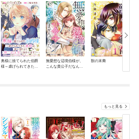
奥様に捨てられた伯爵
無愛想な辺境伯様が、
獣の末裔
様～虐げられてきた奥
こんな貴公子だなんて
様は、思い切りよく第
聞いてませんでした。
二の人生に向かいま
す！～ 【連載版】
もっと見る