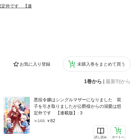
想定外です 【連
お気に入り登録
未購入巻をまとめて買う
1巻から
|
最新刊から
悪役令嬢はシングルマザーになりました 双
子を引き取りましたが公爵様からの溺愛は想
定外です 【連載版】: 3
165
82
試し読み
カートへ