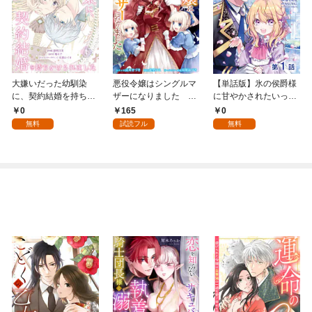
大嫌いだった幼馴染
悪役令嬢はシングルマ
【単話版】氷の侯爵様
に、契約結婚を持ちか
ザーになりました 双
に甘やかされたいっ！
けられました【第1
子を引き取りましたが
～シリアス展開しかな
0
165
0
話】（エンジェライト
公爵様からの溺愛は想
い幼女に転生してしま
無料
試読フル
無料
コミックス）
定外です 【連載版】:
った私の奮闘記～@C
1
OMIC 第1話