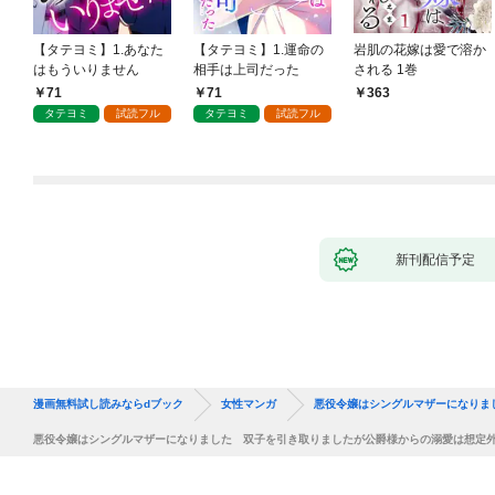
【タテヨミ】1.あなた
【タテヨミ】1.運命の
岩肌の花嫁は愛で溶か
はもういりません
相手は上司だった
される 1巻
71
71
363
タテヨミ
試読フル
タテヨミ
試読フル
新刊配信予定
漫画無料試し読みならdブック
女性マンガ
悪役令嬢はシングルマザーになりま
悪役令嬢はシングルマザーになりました 双子を引き取りましたが公爵様からの溺愛は想定外で