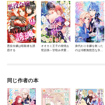
悪役令嬢は暗殺者を誘
オオカミ王子の発情お
身代わり令嬢を救った
惑する
世話係～甘咬み求愛か
のは冷酷無慈悲な氷の
らは逃げられない！？
王子の愛でした
～
同じ作者の本