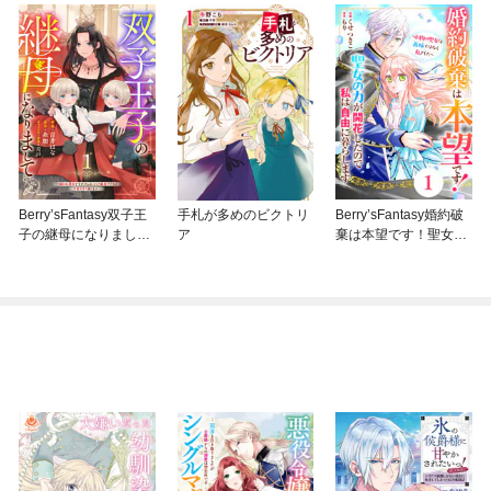
Berry’sFantasy双子王
手札が多めのビクトリ
Berry’sFantasy婚約破
子の継母になりまして
ア
棄は本望です！聖女の
～嫌われ悪女ですが、
力が開花したので私は
そんなことより義息子
自由に暮らします～本
たちが可愛すぎて困り
物の聖女は義姉ではな
ます～
く私でした～