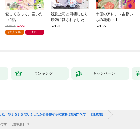
愛してるって、言いた
最恐上司と同棲したら
十億のアレ。～吉原い
い 1話
最強に愛されました 1
ちの花魁～ 1
巻
154
99
181
165
試読フル
割引
ランキング
キャンペーン
した 双子を引き取りましたが公爵様からの溺愛は想定外です 【連載版】
す 【連載版】: 1