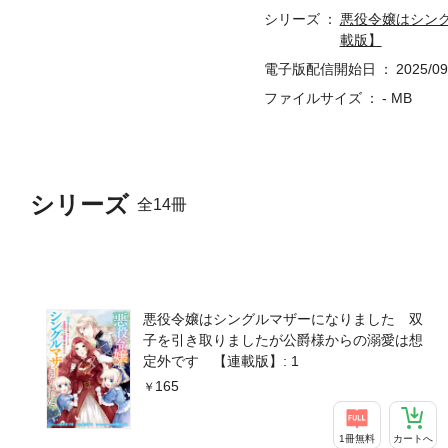
シリーズ
悪役令嬢はシン
載版】
電子版配信開始日
2025/09
ファイルサイズ
- MB
シリーズ
全14冊
悪役令嬢はシングルマザーになりました 双
子を引き取りましたが公爵様からの溺愛は想
定外です 【連載版】: 1
165
1冊無料
カートへ