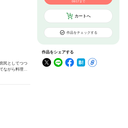
08/17まで
カートへ
作品をチェックする
作品をシェアする
庶民としてつつ
てながら料理屋
そうな双子たち
爵の偽装婚約ラ
ます。漫画内の