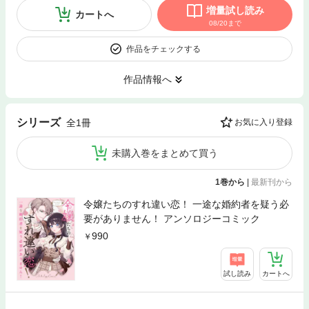
増量試し読み
カートへ
08/20まで
作品をチェックする
作品情報へ
シリーズ
全1冊
お気に入り登録
未購入巻をまとめて買う
1巻から
|
最新刊から
令嬢たちのすれ違い恋！ 一途な婚約者を疑う必
要がありません！ アンソロジーコミック
990
試し読み
カートへ