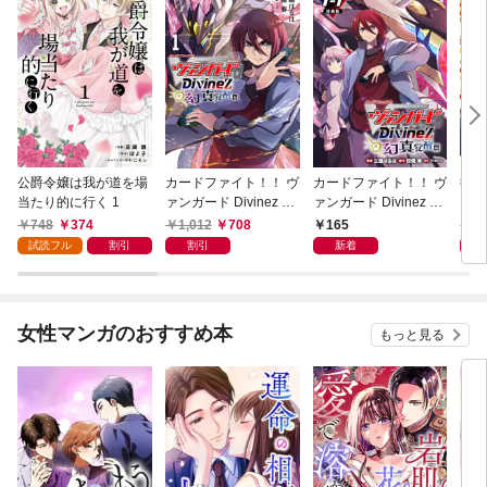
公爵令嬢は我が道を場
カードファイト！！ ヴ
カードファイト！！ ヴ
後宮
当たり的に行く 1
ァンガード Divinez 幻
ァンガード Divinez 幻
き診
真覚醒編 1
真覚醒編 連載版：1-1
748
374
1,012
708
165
7
試読フル
割引
割引
新着
女性マンガのおすすめ本
もっと見る