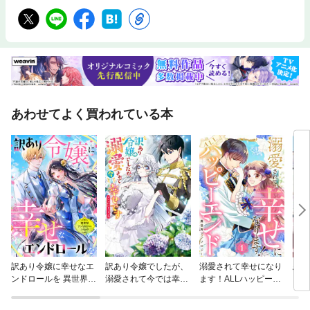
あわせてよく買われている本
訳あり令嬢に幸せなエ
訳あり令嬢でしたが、
溺愛されて幸せになり
悪役
ンドロールを 異世界ア
溺愛されて今では幸せ
ます！ALLハッピーエ
にな
ンソロジーコミック
です アンソロジーコミ
ンド異世界アンソロジ
ア
ック
ー
ク