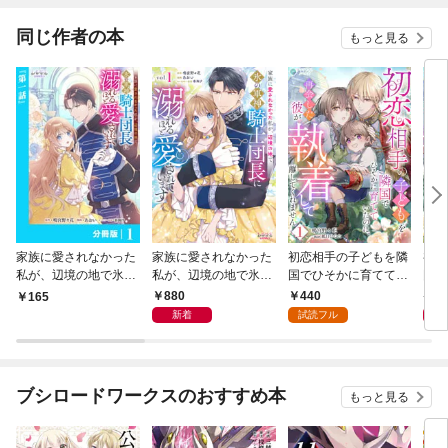
同じ作者の本
もっと見る
家族に愛されなかった
家族に愛されなかった
初恋相手の子どもを隣
初恋
私が、辺境の地で氷の
私が、辺境の地で氷の
国でひそかに育ててい
国で
軍神騎士団長に溺れる
軍神騎士団長に溺れる
たのに、再会した彼が
たの
880
440
9
165
ほど愛されています
ほど愛されています１
執着して離してくれま
執着
新着
試読フル
【分冊版】１
せん（１）
せん
ブシロードワークスのおすすめ本
もっと見る