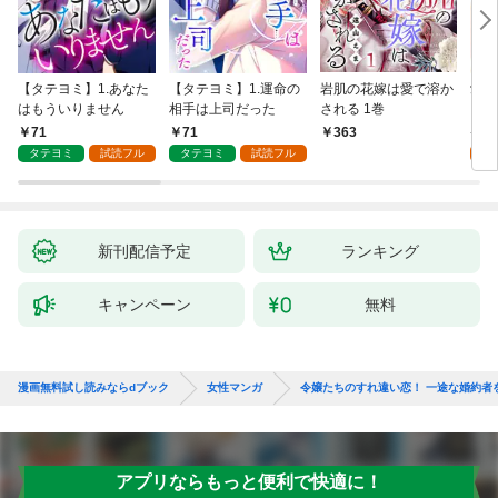
【タテヨミ】1.あなた
【タテヨミ】1.運命の
岩肌の花嫁は愛で溶か
愛し
はもういりません
相手は上司だった
される 1巻
い 
71
71
1
363
タテヨミ
試読フル
タテヨミ
試読フル
試
新刊配信予定
ランキング
キャンペーン
無料
漫画無料試し読みならdブック
女性マンガ
令嬢たちのすれ違い恋！ 一途な婚約者
アプリならもっと便利で快適に！