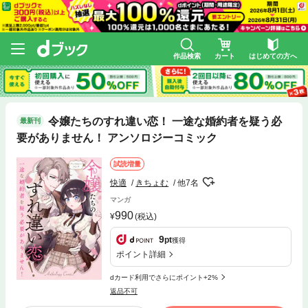
作品検索
カート
はじめての方へ
令嬢たちのすれ違い恋！ 一途な婚約者を疑う必
最新刊
要がありません！ アンソロジーコミック
試読増量
快適
きちょむ
他7名
マンガ
990
(税込)
9
pt
獲得
ポイント詳細
dカード利用でさらにポイント+2%
返品不可