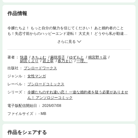
作品情報
令嬢たちよ！ もっと自分の魅力を信じてください！ あと婚約者のこと
も！失恋寸前からのハッピーエンド逆転！ 大丈夫！ どうやら私が勘違い
しただけです！誤解のち溺愛アンソロジーコミック「小説家になろう」か
ら人気4作品をコミカライズ！カバーイラスト：快適01 お見合いの相手
は、本当に私でお間違いありませんか？漫画：きちょむ 原作：麻咲塔子
02 王太子殿下の心変わり漫画：ゆずもと 原作：鳴宮野々花03 隣にいて
著者
快適
きちょむ
麻咲塔子
ゆずもと
鳴宮野々花
絹宮くより
岩上翠
春乃まい
一理。
もいいですか？漫画：絹宮くより 原作：岩上翠04 私の婚約者は異世界
から来た聖女様にかかりきりですの漫画：春乃まい 原作：一理。
出版社
ブシロードワークス
ジャンル
女性マンガ
レーベル
ブシロードコミックス
シリーズ
令嬢たちのすれ違い恋！ 一途な婚約者を疑う必要がありませ
ん！ アンソロジーコミック
電子版配信開始日
2026/07/08
ファイルサイズ
- MB
作品をシェアする