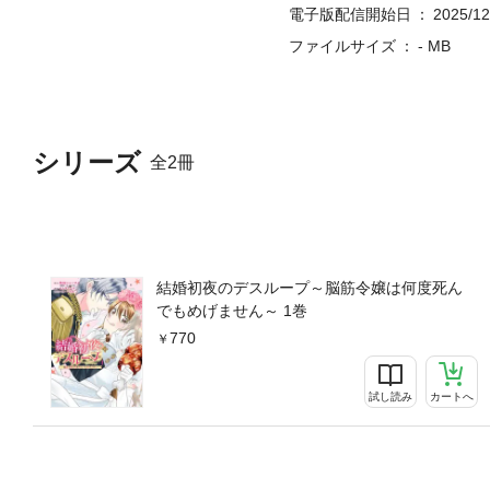
電子版配信開始日
2025/12
ファイルサイズ
- MB
シリーズ
全2冊
結婚初夜のデスループ～脳筋令嬢は何度死ん
でもめげません～ 1巻
770
試し読み
カートへ