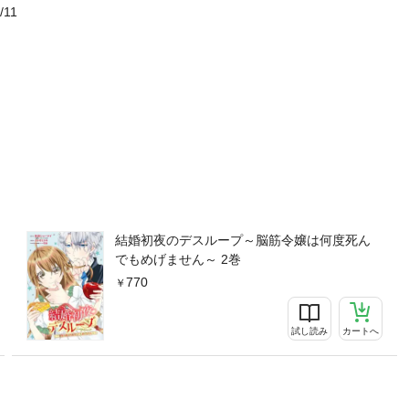
/11
結婚初夜のデスループ～脳筋令嬢は何度死ん
でもめげません～ 2巻
770
試し読み
カートへ