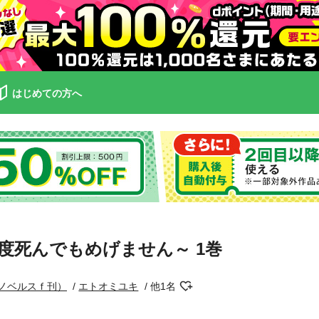
はじめての方へ
度死んでもめげません～ 1巻
ノベルスｆ刊）
エトオミユキ
他1名