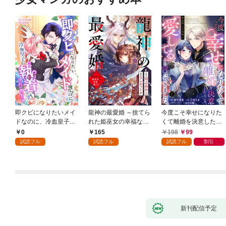
即クビになりたいメイ
龍神の最愛婚 ～捨てら
今度こそ幸せになりた
ドなのに、冷血皇子に
れた姫巫女の幸福な嫁
くて離婚を決意したと
執着されています第1
入り～: 1
ころ、無表情な旦那様
0
165
198
99
話
が「愛してる」と言っ
試読フル
試読フル
試読フル
割引
てきました。1
新刊配信予定