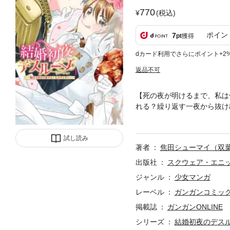
770
(税込)
ポイン
7
pt
獲得
dカード利用でさらにポイント+2
返品不可
【死の夜が明けるまで、私は
れる？繰り返す一夜から抜け
語、開幕！(C)Syumai Kogeta 2
試し読み
著者
焦田シューマイ（双
出版社
スクウェア・エニ
ジャンル
少女マンガ
レーベル
ガンガンコミックス
掲載誌
ガンガンONLINE
シリーズ
結婚初夜のデス