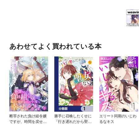
あわせてよく買われている本
断罪された負け組令嬢
勝手に召喚したくせに
エリート同期のいじわ
ですが、時間を戻せる
「行き遅れだから聖女
るなキス
ようになったので今度
ではない」と言われま
こそ幸せになります
した ～異世界はとて
【単話】
も面倒です～【分冊