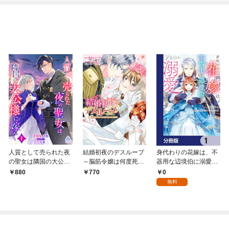
人質として売られた夜
結婚初夜のデスループ
身代わりの花嫁は、不
の聖女は隣国の大公様
～脳筋令嬢は何度死ん
器用な辺境伯に溺愛さ
に嫁ぐ1
でもめげません～ 1巻
れる【分冊版】 1
0
880
770
無料