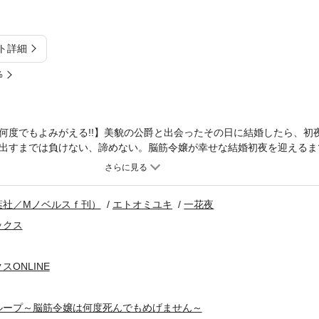
ト詳細
%
何度でもよみがえる!!】美貌の公爵と出会ったその日に結婚したら、初
出すまでは負けない、諦めない。脳筋令嬢が幸せな結婚初夜を迎えるま
020 (C)2025 Miyuki Etoo
葉社／Mノベルスｆ刊）
エトオミユキ
一花夜
ックス
ONLINE
ループ～脳筋令嬢は何度死んでもめげません～