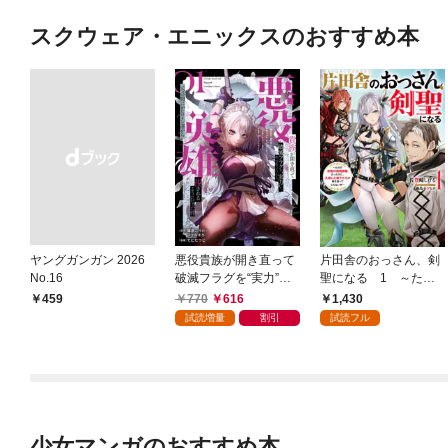
スクウェア・エニックスのおすすめ本
ヤングガンガン 2026
悪役貴族が開き直って
片田舎のおっさん、剣
No.16
破滅フラグを“実力”で
聖になる 1 ～ただ
叩き折っていたら、い
の田舎の剣術師範だっ
770
616
1,430
￥459
つの間にかヒロイン達
たのに、大成した弟子
試読増量
割引
試読フル
から英雄視されるよう
たちが俺を放ってくれ
になった件（コミッ
ない件～
ク） 1巻
少女マンガのおすすめ本