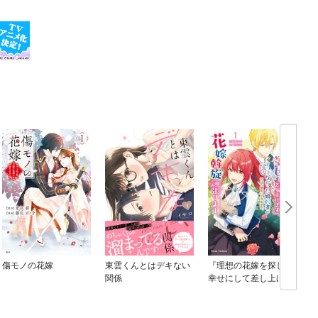
傷モノの花嫁
東雲くんとはデキない
『理想の花嫁を探して
関係
幸せにして差し上げま
す』と言ったら、そっ
けなかった婚約者が何
故か関わってきます