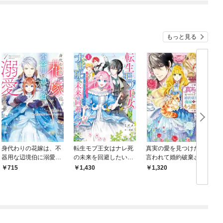
が、花嫁斡旋頑張りま
す【単行本】
もっと見る
身代わりの花嫁は、不
転生モブ王女はナレ死
真実の愛を見つけたと
器用な辺境伯に溺愛さ
の未来を回避したい！
言われて婚約破棄され
れる １
1 ～破滅フラグを折
たので、復縁を迫られ
715
1,430
1,320
りまくっていたら、い
ても今さらもう遅いで
つの間にか愛され王女
す！
になっていました～
【電子書籍限定書き下
ろしSS付き】