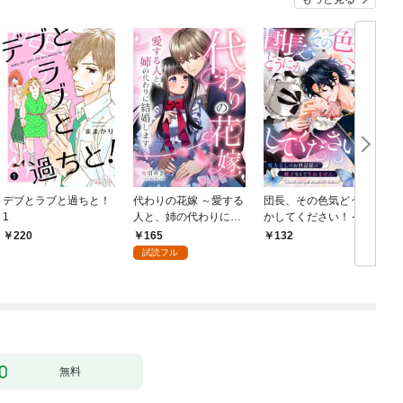
デブとラブと過ちと！
代わりの花嫁 ～愛する
団長、その色気どうに
＆
1
人と、姉の代わりに結
かしてください！～魔
婚します～ 1
力なしのお世話係は魅
165
220
132
￥
了なんてされません～
試読フル
１
無料