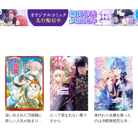
追い出された万能職に
だって望まれない番で
身代わり令嬢を救った
新しい人生が始まりま
すから
のは冷酷無慈悲な氷の
した
王子の愛でした