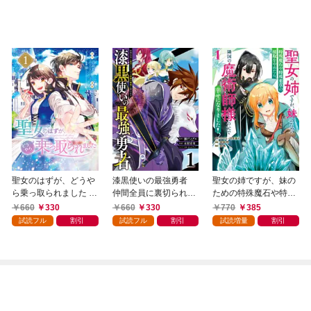
聖女のはずが、どうや
漆黒使いの最強勇者
聖女の姉ですが、妹の
ら乗っ取られました 1
仲間全員に裏切られた
ための特殊魔石や特殊
巻
ので最強の魔物と組み
薬草の採取をやめた
660
330
660
330
770
385
ます 1巻
ら、隣国の魔術師様の
試読フル
割引
試読フル
割引
試読増量
割引
元で幸せになりまし
た！（コミック） 1巻