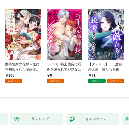
鬼条院家の花嫁～鬼に
ライバル騎士団長に弱
【タテヨミ】1.二度目
見初められた没落令嬢
みを握られてXXXな勝
の人生、敵たちを後悔
～１
負をすることになりま
させてみせます
165
0
71
した第1話
試読フル
試読フル
タテヨミ
試読フル
ランキング
キャンペーン