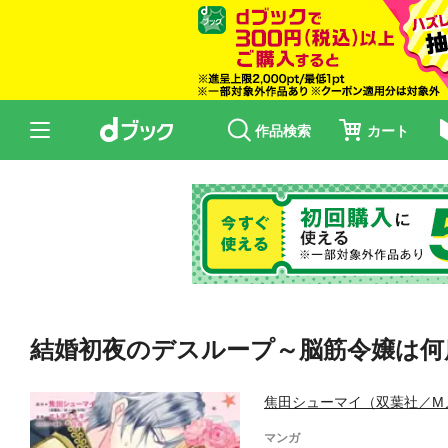
作品検索
カート
結婚初夜のデスループ～脳筋令嬢は何
焦田シューマイ（双葉社／M
マンガ