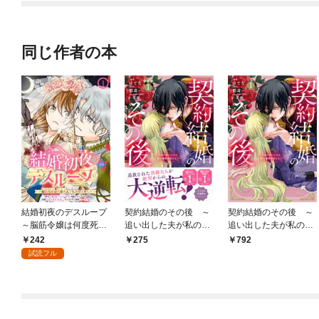
版】
同じ作者の本
結婚初夜のデスループ
契約結婚のその後 ～
契約結婚のその後 ～
～脳筋令嬢は何度死ん
追い出した夫が私の価
追い出した夫が私の価
でもめげません～【分
値を知るまで～ 分冊
値を知るまで～（１）
242
275
792
冊版】 1
版（１）
試読フル