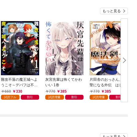
もっと見る
難攻不落の魔王城へよ
灰宮先輩は怖くてかわ
片田舎のおっさん、剣
うこそ～デバフは不要
いい 1巻
聖になる外伝 はじま
と勇者パーティーを追
りの魔法剣士 1巻
660
330
770
385
770
385
い出された黒魔導士、
試読フル
割引
試読増量
割引
試読増量
割引
魔王軍の最高幹部に迎
えられる～ １巻
双
もっと見る