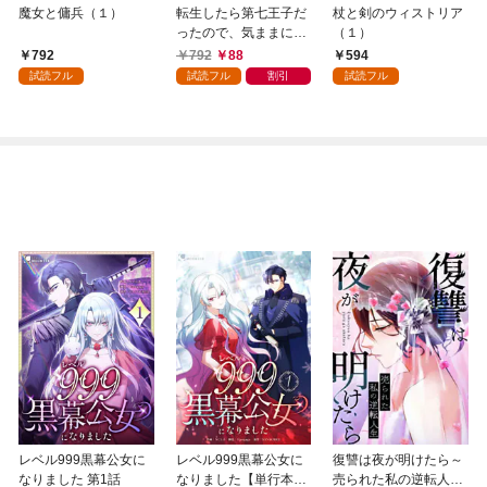
魔女と傭兵（１）
転生したら第七王子だ
杖と剣のウィストリア
ったので、気ままに魔
（１）
術を極めます（１）
792
792
88
594
試読フル
試読フル
割引
試読フル
レベル999黒幕公女に
レベル999黒幕公女に
復讐は夜が明けたら～
なりました 第1話
なりました【単行本
売られた私の逆転人生