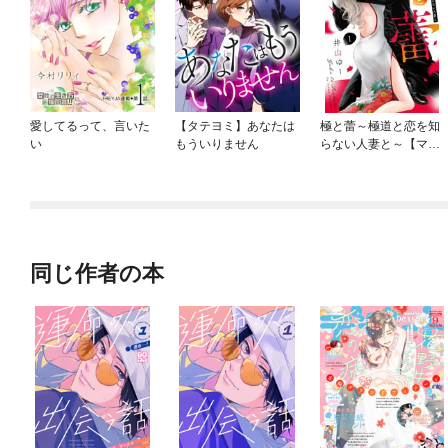
愛してるって、言いた
【タテヨミ】あなたは
極と蕾～極道と恋を知
い
もういりません
らない人妻と～【マイ
クロ】
同じ作者の本