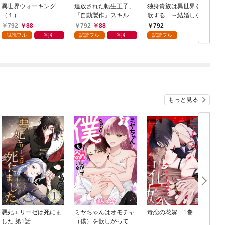
異世界ウォーキング
追放された転生王子、
独身貴族は異世界を謳
（１）
『自動製作』スキルで
歌する ～結婚しない
領地を爆速で開拓し最
男の優雅なおひとりさ
792
88
792
88
792
強の村を作ってしまう
まライフ～（１）
試読フル
割引
試読フル
割引
試読フル
～最強クラフトスキル
で始める、楽々領地開
拓スローライフ～
（１）
もっと見る
悪妃エリーゼは死にま
ミヤちゃんはオモチャ
毒恋の花嫁 1巻
した 第1話
（僕）を欲しがってい