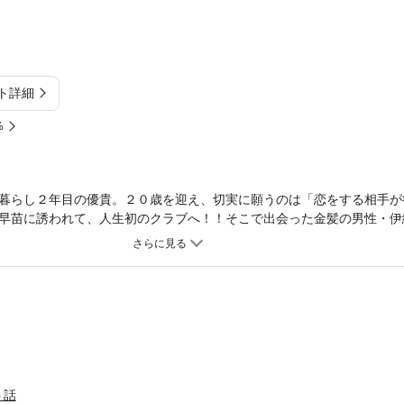
ト詳細
%
暮らし２年目の優貴。２０歳を迎え、切実に願うのは「恋をする相手が
早苗に誘われて、人生初のクラブへ！！そこで出会った金髪の男性・伊
ら」のあなしん最新作！“運命”をめぐる、ドラマチックラブストーリー
う話