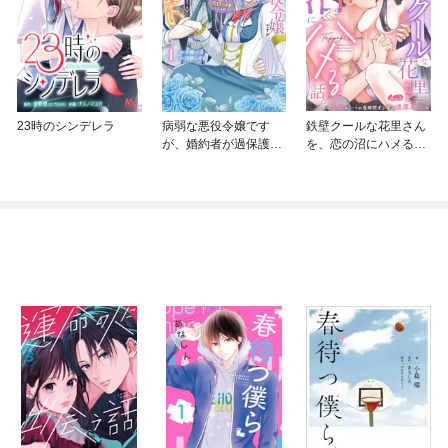
23時のシンデレラ
病弱な悪役令嬢です
鉄壁クールな花里さん
が、婚約者が過保護す
を、恋の沼にハメる
ぎて逃げ出したい(私た
話。 ～絶倫エリートの
ち犬猿の仲でしたよ
長時間ずぶずぶ濃厚え
ね！？)
っち～