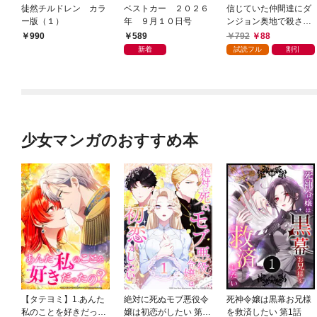
徒然チルドレン カラ
ベストカー ２０２６
信じていた仲間達にダ
ー版（１）
年 ９月１０日号
ンジョン奥地で殺され
かけたがギフト『無限
589
792
88
990
ガチャ』でレベル９９
新着
試読フル
割引
９９の仲間達を手に入
れて元パーティーメン
バーと世界に復讐＆
『ざまぁ！』します！
（１）
少女マンガのおすすめ本
【タテヨミ】1.あんた
絶対に死ぬモブ悪役令
死神令嬢は黒幕お兄様
私のことを好きだった
嬢は初恋がしたい 第1
を救済したい 第1話