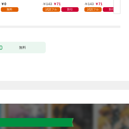
る 1巻
0
143
71
143
71
無料
試読フル
割引
試読フル
割引
無料