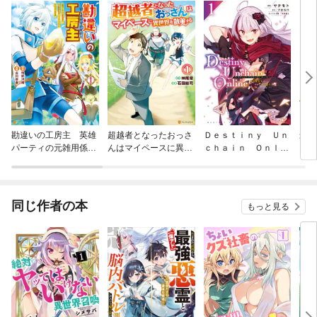
勘違いの工房主 英雄
超越者となったおっさ
Ｄｅｓｔｉｎｙ Ｕｎ
最弱
パーティの元雑用係
んはマイペースに異世
ｃｈａｉｎ Ｏｎｌｉ
いの
が、実は戦闘以外がS
界を散策する
ｎｅ ～吸血鬼少女と
@C
SSランクだったとい
なって、やがて『赤の
うよくある話
魔王』と呼ばれるよう
になりました～
同じ作者の本
もっと見る