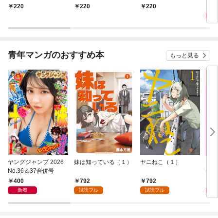
リートくん むさぼりエ
ですか？（分冊版）
夜伽で囚われて（分冊
6
220
220
220
ッチが甘すぎる（分冊
【第1話】
版） 【第1話】
版） 【第1話】
青年マンガのおすすめ本
もっと見る
ヤングジャンプ 2026
妹は知っている（１）
ヤニねこ（１）
モー
No.36＆37合併号
6・3
日発
400
792
792
4
新着
試読フル
試読フル