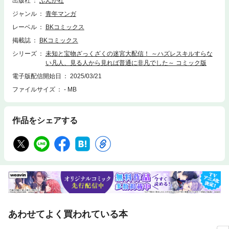
出版社
ぶんか社
ジャンル
青年マンガ
レーベル
BKコミックス
掲載誌
BKコミックス
シリーズ
未知と宝物ざっくざくの迷宮大配信！ ～ハズレスキルすらな
い凡人、見る人から見れば普通に非凡でした～ コミック版
電子版配信開始日
2025/03/21
ファイルサイズ
- MB
作品をシェアする
あわせてよく買われている本