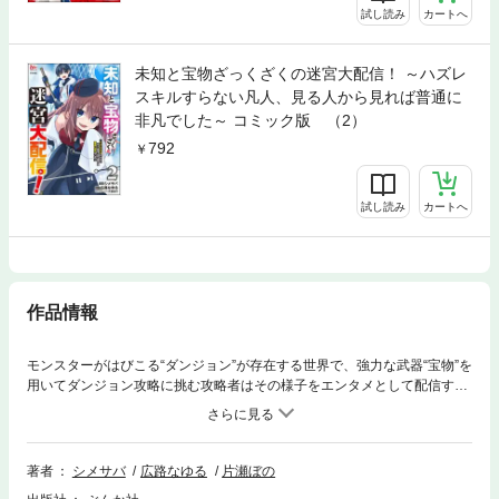
試し読み
カートへ
未知と宝物ざっくざくの迷宮大配信！ ～ハズレ
スキルすらない凡人、見る人から見れば普通に
非凡でした～ コミック版 （2）
792
試し読み
カートへ
作品情報
モンスターがはびこる“ダンジョン”が存在する世界で、強力な武器“宝物”を
用いてダンジョン攻略に挑む攻略者はその様子をエンタメとして配信する
ことで世間を賑わせていた。そんな攻略者に憧れて努力を続けてきたミカ
ゲだったが宝物の装備に必要な“宝物特性レベル”は凡人以下の3であり、性
能が低い武器しか扱えない自分に限界を感じていた。しかし、存在しない
はずのレベル0の“刀”を偶然手にしたことでA級攻略者である仁科揺の目に
著者
シメサバ
広路なゆる
片瀬ぼの
留まり――。努力が才能を凌駕していく、痛快成り上がり冒険譚！