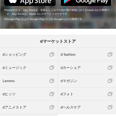
Appleのロゴ、App Storeは、米国もしくはその他の国や地域におけるApple Inc.の商標で
す。App Storeは、Apple Inc.のサービスマークです。
Google Play および Google Play ロゴは Google LLC の商標です。
dマーケットストア
dショッピング
d fashion
dミュージック
dカーシェア
Lemino
dマガジン
dヒッツ
dフォト
dアニメストア
dヘルスケア