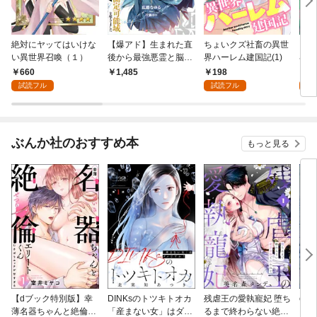
絶対にヤッてはいけな
【爆アド】生まれた直
ちょいクズ社畜の異世
ちょ
い異世界召喚（１）
後から最強悪霊と脳内
界ハーレム建国記(1)
界ハ
バトルしてたら魔力量
行本
660
198
7
1,485
が測定可能域を超えて
試読フル
試読フル
試
ました ～悪憑の子の
謙虚な覇道～ 【電子
特典付き】
ぶんか社のおすすめ本
もっと見る
【dブック特別版】幸
DINKsのトツキトオカ
残虐王の愛執寵妃 堕ち
com
薄名器ちゃんと絶倫エ
「産まない女」はダメ
るまで終わらない絶頂
Vol