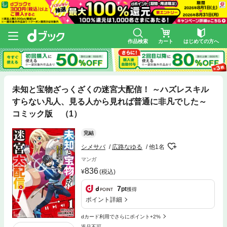
作品検索
カート
はじめての方へ
未知と宝物ざっくざくの迷宮大配信！ ～ハズレスキル
すらない凡人、見る人から見れば普通に非凡でした～
コミック版 （1）
完結
シメサバ
広路なゆる
他1名
マンガ
836
(税込)
7
pt
獲得
ポイント詳細
dカード利用でさらにポイント+2%
返品不可