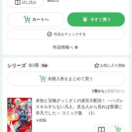
試し読み
カートへ
今すぐ買う
作品をチェックする
作品情報へ
全2冊
シリーズ
お気に入り登録
完結
未購入巻をまとめて買う
1巻から
|
最新刊から
未知と宝物ざっくざくの迷宮大配信！ ～ハズレ
スキルすらない凡人、見る人から見れば普通に
非凡でした～ コミック版 （1）
836