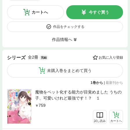
カートへ
今すぐ買う
作品をチェックする
作品情報へ
全2冊
シリーズ
お気に入り登録
完結
未購入巻をまとめて買う
1巻から
|
最新刊から
魔物をペット化する能力が目覚めました うちの
子、可愛いけれど最強です！？ １
759
試し読み
カートへ