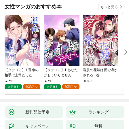
女性マンガのおすすめ本
もっと見る
【タテヨミ】1.運命の
【タテヨミ】1.あなた
岩肌の花嫁は愛で溶か
愛し
相手は上司だった
はもういりません
される 1巻
い 
71
71
1
363
タテヨミ
試読フル
タテヨミ
試読フル
試
新刊配信予定
ランキング
キャンペーン
無料