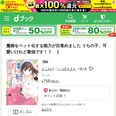
作品検索
カート
はじめての方へ
魔物をペット化する能力が目覚めました うちの子、可
愛いけれど最強です！？ １
完結
よこわけ
しっぽタヌキ
他1名
マンガ
759
(税込)
6
pt
獲得
ポイント詳細
dカード利用でさらにポイント+2%
返品不可
試し読み