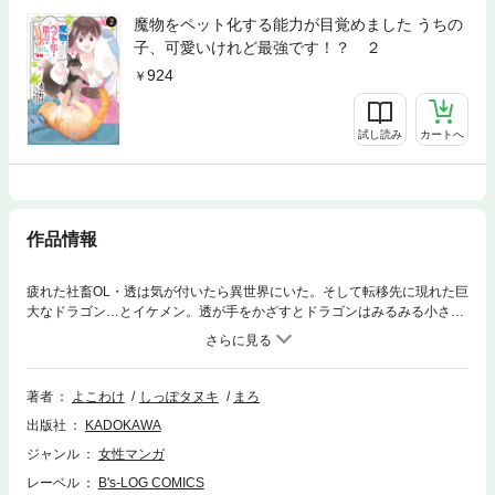
魔物をペット化する能力が目覚めました うちの
子、可愛いけれど最強です！？ ２
924
試し読み
カートへ
作品情報
疲れた社畜OL・透は気が付いたら異世界にいた。そして転移先に現れた巨
大なドラゴン…とイケメン。透が手をかざすとドラゴンはみるみる小さく
なり、可愛い姿に！？イケメンこと、騎士団長のザイラードに「救国の聖
女」として歓迎されたが、すでに別の聖女が現れていて、騎士団は大盛り
上がり。そこへ現れたのは巨大なシルバーフェンリル……！透が手をかざ
すとそこにいたのは―――？
著者
よこわけ
しっぽタヌキ
まろ
出版社
KADOKAWA
ジャンル
女性マンガ
レーベル
B's-LOG COMICS