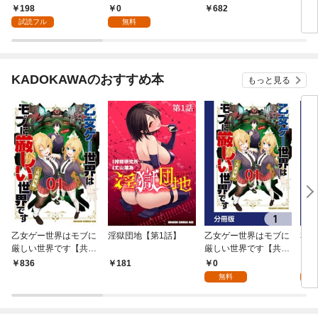
けど、今度は筋書きブ
レイヤー、異世界を攻
レイヤー、異世界を攻
の身
198
0
682
1
チ壊して生き延びる～
略中！～【分冊版】
略中！～ （１）
境伯
試読フル
無料
【連載版】１
1
せを
ック
KADOKAWAのおすすめ本
もっと見る
乙女ゲー世界はモブに
淫獄団地【第1話】
乙女ゲー世界はモブに
私、
厳しい世界です【共和
厳しい世界です【共和
をテ
国編】 ０１
国編】【分冊版】 1
パイ
0
0
836
181
を頑
無料
版】