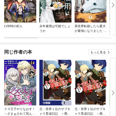
LV999の村人
永年雇用は可能でしょ
異世界転移したら愛犬
名ば
うか
が最強になりました ～
様、
シルバーフェンリルと
して
俺が異世界暮らしを始
めたら～ THE COMIC
同じ作者の本
もっと見る
クズ王子やりなおす！
元・世界１位のサブキ
元・世界１位のサブキ
「お
～ざまぁされて死んだ
ャラ育成日記 ～廃プ
ャラ育成日記 ～廃プ
ね」