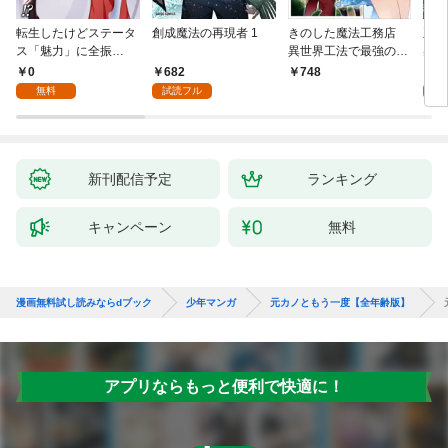
転生したけどステータ
創成魔法の再現者 1
きのした魔法工務店
王位
ス「魅力」に全振
異世界工法で最強の家
兆候
り！？(1)
づくりを（コミック）
入れ
0
682
0
748
１
る。
無料
試読フル
新刊配信予定
ランキング
キャンペーン
無料
漫画無料試し読みならdブック
少年マンガ
元カノともう一度【全年齢版】
アプリならもっと便利で快適に！