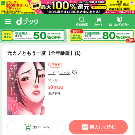
作品検索
カート
はじめての方へ
元カノともう一度【全年齢版】(1)
0円無料
コイ
ジュタ
マンガ
0
(税込)
返品不可
カートへ
購入して読む