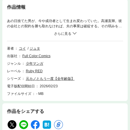
作品情報
あの日捨てた男が、今や成功者として生まれ変わっていた。高瀬直輝。彼
の会社との契約を勝ち取れなければ、夫の事業は破綻する。その弱みを逆
手に取られた志穂は、直輝からある取引を持ちかけられる。その条件は…
志穂が彼に身を差し出すことだった。※こちらは同一タイトルの全年齢版
です。重複購入にご注意ください。
著者
コイ
ジュタ
出版社
Full Color Comics
ジャンル
少年マンガ
レーベル
Ruby RED
シリーズ
元カノともう一度【全年齢版】
電子版配信開始日
2026/02/23
ファイルサイズ
- MB
作品をシェアする