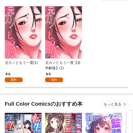
元カノともう一度(1)
元カノともう一度【全
年齢版】(1)
0
0
無料
無料
Full Color Comicsのおすすめ本
もっと見る