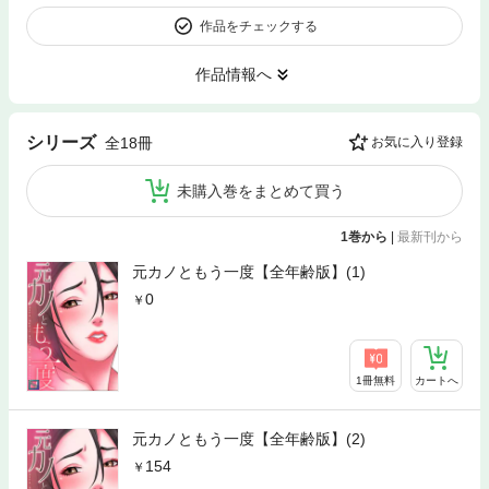
作品をチェックする
作品情報へ
シリーズ
全18冊
お気に入り登録
未購入巻をまとめて買う
1巻から
|
最新刊から
元カノともう一度【全年齢版】(1)
0
1冊無料
カートへ
元カノともう一度【全年齢版】(2)
154