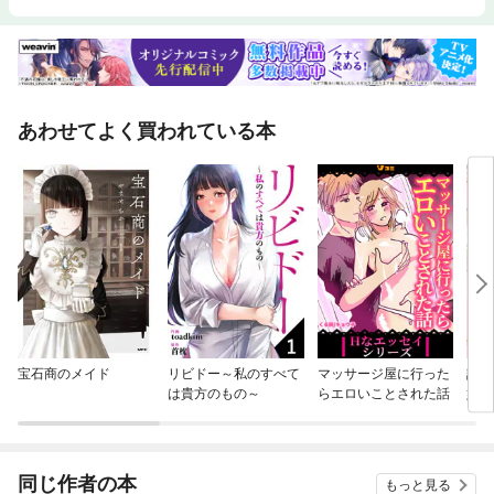
あわせてよく買われている本
宝石商のメイド
リビドー～私のすべて
マッサージ屋に行った
訳あ
は貴方のもの～
らエロいことされた話
婚し
歳）
しま
同じ作者の本
もっと見る