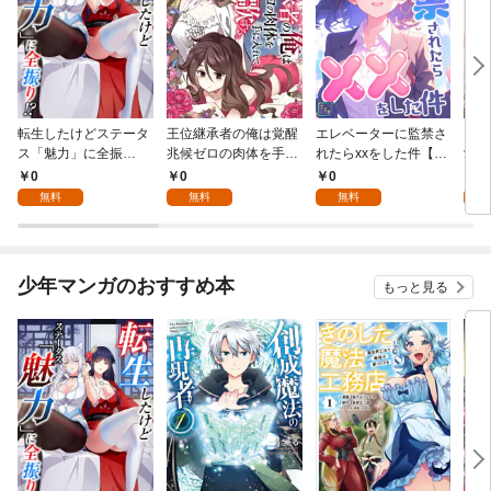
転生したけどステータ
王位継承者の俺は覚醒
エレベーターに監禁さ
キス
ス「魅力」に全振
兆候ゼロの肉体を手に
れたらxxをした件【全
愛？(
り！？(1)
入れて自由を謳歌す
年齢版】(1)
0
0
0
0
る。1
無料
無料
無料
少年マンガのおすすめ本
もっと見る